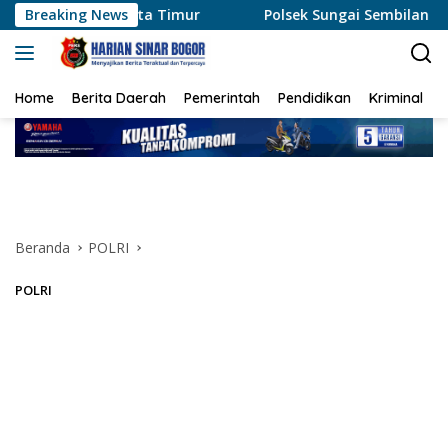
Langsung
ta Timur
Breaking News
Polsek Sungai Sembilan Ungkap Kasus Dugaan
ke
konten
Home
Berita Daerah
Pemerintah
Pendidikan
Kriminal
Beranda
POLRI
POLRI