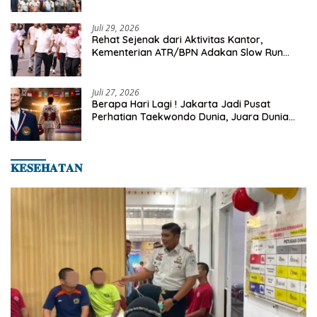
Turnamen Tenis Piala Gubernur DKI Jakarta
2026
Juli 29, 2026
Rehat Sejenak dari Aktivitas Kantor,
Kementerian ATR/BPN Adakan Slow Run
Rutin Sepulang Kerja
Juli 27, 2026
Berapa Hari Lagi ! Jakarta Jadi Pusat
Perhatian Taekwondo Dunia, Juara Dunia
Hingga Kampiun Asia Siap Berlaga di 8th
Asian Taekwondo Indonesia Open 2026
𝐊𝐄𝐒𝐄𝐇𝐀𝐓𝐀𝐍