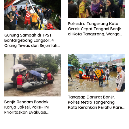
Polrestro Tangerang Kota
Gerak Cepat Tangani Banjir
di Kota Tangerang, Warga
Gunung Sampah di TPST
Dievakuasi dan Didirikan
Bantargebang Longsor, 4
Posko Siaga
Orang Tewas dan Sejumlah
Truk Tertimbun
Tanggap Darurat Banjir,
Banjir Rendam Pondok
Polres Metro Tangerang
Karya Jaksel, Polisi-TNI
Kota Kerahkan Perahu Karet
Prioritaskan Evakuasi
Evakuasi Warga Jatiuwung
Kelompok Rentan