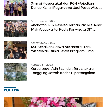
Sinergi Masyarakat dan PGN Wujudkan
Danau Kemiri Pagardewa Jadi Pusat Wisata
dan Ekonomi Desa
September 8, 2025
Angkatan 1982 Peserta Terbanyak Ikut Tenas
IV di Yogyakarta, Kadis Pariwisata DIY :
Milyaran Rupiah Dibelanjakan Ribuan Alumni
SMANSA Makassar
September 3, 2025
KSL Kenalkan Satwa Nusantara, Tarik
Wisatawan Dunia Lewat Program Cinta
Satwa
Agustus 31, 2025
Curug Leuwi Asih Sepi dan Terbengkalai,
Tanggung Jawab Kades Dipertanyakan
𝐏𝐎𝐋𝐈𝐓𝐈𝐊