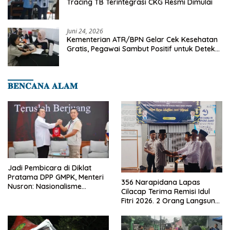
Tracing TB Terintegrasi CKG Resmi Dimulai
Juni 24, 2026
Kementerian ATR/BPN Gelar Cek Kesehatan
Gratis, Pegawai Sambut Positif untuk Deteksi
Dini Penyakit
𝐁𝐄𝐍𝐂𝐀𝐍𝐀 𝐀𝐋𝐀𝐌
Jadi Pembicara di Diklat
Pratama DPP GMPK, Menteri
356 Narapidana Lapas
Nusron: Nasionalisme
Cilacap Terima Remisi Idul
Menjadikan Bangsa yang
Fitri 2026. 2 Orang Langsung
Kuat
Bebas