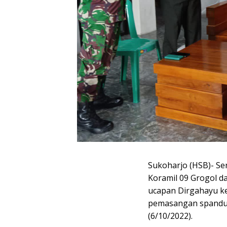
Sukoharjo (HSB)- Se
Koramil 09 Grogol d
ucapan Dirgahayu ke
pemasangan spanduk
(6/10/2022).