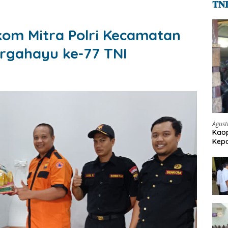
𝐓𝐍
kom Mitra Polri Kecamatan
irgahayu ke-77 TNI
Agust
Kaop
Kepo
Pen