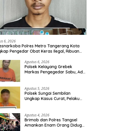
us 6, 2026
esnarkoba Polres Metro Tangerang Kota
kap Pengedar Obat Keras Ilegal, Ribuan
r Tramadol dan Hexymer Disita
Agustus 6, 2026
Polsek Kelayang Grebek
Markas Pengegedar Sabu, Ada
Lubang Tanah Untuk
Menyimpan Barang Bukti
Agustus 5, 2026
Polsek Sungai Sembilan
Ungkap Kasus Curat, Pelaku
dan Barang Bukti Berhasil
Diamankan
Agustus 4, 2026
Brimob dan Polres Tangsel
Amankan Enam Orang Diduga
Hendak Tawuran