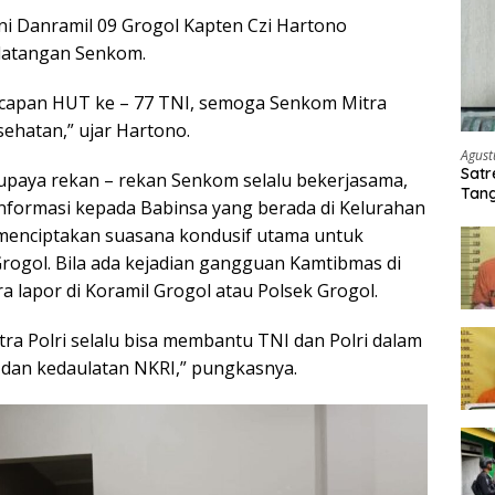
i Danramil 09 Grogol Kapten Czi Hartono
datangan Senkom.
ucapan HUT ke – 77 TNI, semoga Senkom Mitra
esehatan,” ujar Hartono.
Agust
Satr
paya rekan – rekan Senkom selalu bekerjasama,
Tang
nformasi kepada Babinsa yang berada di Kelurahan
Buti
menciptakan suasana kondusif utama untuk
rogol. Bila ada kejadian gangguan Kamtibmas di
a lapor di Koramil Grogol atau Polsek Grogol.
a Polri selalu bisa membantu TNI dan Polri dalam
dan kedaulatan NKRI,” pungkasnya.