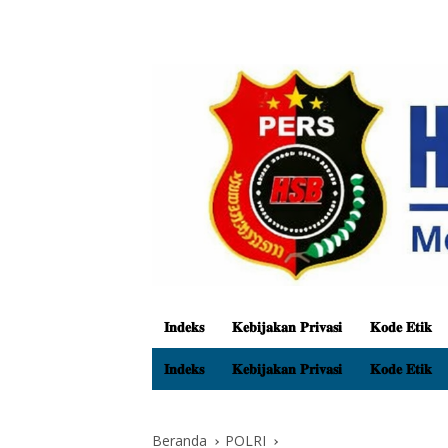
𝐈𝐧𝐝𝐞𝐤𝐬
𝐊𝐞𝐛𝐢𝐣𝐚𝐤𝐚𝐧 𝐏𝐫𝐢𝐯𝐚𝐬𝐢
𝐊𝐨𝐝𝐞 𝐄𝐭𝐢𝐤
𝐈𝐧𝐝𝐞𝐤𝐬
𝐊𝐞𝐛𝐢𝐣𝐚𝐤𝐚𝐧 𝐏𝐫𝐢𝐯𝐚𝐬𝐢
𝐊𝐨𝐝𝐞 𝐄𝐭𝐢𝐤
Beranda
POLRI