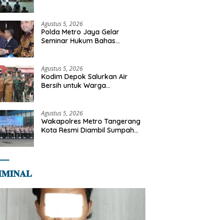
Diajak Perkuat Integritas dan
Bekal Akhirat
Agustus 5, 2026
Polda Metro Jaya Gelar
Seminar Hukum Bahas
Perluasan Objek Praperadilan
dalam KUHAP Baru
Agustus 5, 2026
Kodim Depok Salurkan Air
Bersih untuk Warga
Terdampak Kekeringan di
Cipayung Jaya
Agustus 5, 2026
Wakapolres Metro Tangerang
Kota Resmi Diambil Sumpah
Jabatan, Teguhkan Komitmen
Integritas dan Pelayanan
kepada Masyarakat
𝐌𝐈𝐍𝐀𝐋