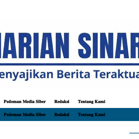
𝐏𝐞𝐝𝐨𝐦𝐚𝐧 𝐌𝐞𝐝𝐢𝐚 𝐒𝐢𝐛𝐞𝐫
𝐑𝐞𝐝𝐚𝐤𝐬𝐢
𝐓𝐞𝐧𝐭𝐚𝐧𝐠 𝐊𝐚𝐦𝐢
𝐏𝐞𝐝𝐨𝐦𝐚𝐧 𝐌𝐞𝐝𝐢𝐚 𝐒𝐢𝐛𝐞𝐫
𝐑𝐞𝐝𝐚𝐤𝐬𝐢
𝐓𝐞𝐧𝐭𝐚𝐧𝐠 𝐊𝐚𝐦𝐢