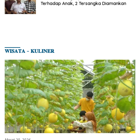
Terhadap Anak, 2 Tersangka Diamankan
𝐖𝐈𝐒𝐀𝐓𝐀 – 𝐊𝐔𝐋𝐈𝐍𝐄𝐑
Maret 20, 2026