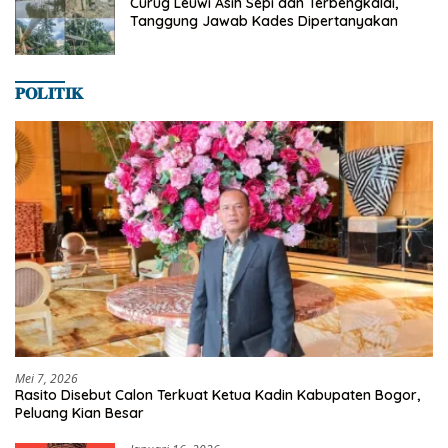
Curug Leuwi Asih Sepi dan Terbengkalai,
Tanggung Jawab Kades Dipertanyakan
𝐏𝐎𝐋𝐈𝐓𝐈𝐊
Mei 7, 2026
Rasito Disebut Calon Terkuat Ketua Kadin Kabupaten Bogor,
Peluang Kian Besar