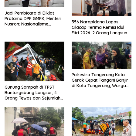
Jadi Pembicara di Diklat
Pratama DPP GMPK, Menteri
356 Narapidana Lapas
Nusron: Nasionalisme
Cilacap Terima Remisi Idul
Menjadikan Bangsa yang
Fitri 2026. 2 Orang Langsung
Kuat
Bebas
Polrestro Tangerang Kota
Gerak Cepat Tangani Banjir
di Kota Tangerang, Warga
Gunung Sampah di TPST
Dievakuasi dan Didirikan
Bantargebang Longsor, 4
Posko Siaga
Orang Tewas dan Sejumlah
Truk Tertimbun