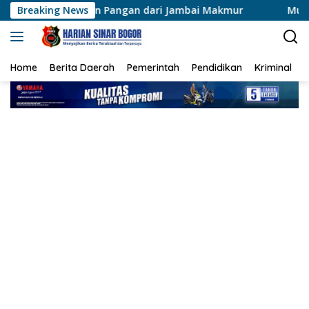
Langsung
 Pangan dari Jambai Makmur
Breaking News
Muktamar XVI Tapak Suci
ke
konten
Home
Berita Daerah
Pemerintah
Pendidikan
Kriminal