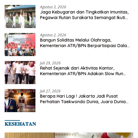
Agustus 3, 2026
Jaga Kebugaran dan Tingkatkan Imunitas,
Pegawai Rutan Surakarta Semangat Ikuti
Senam Pagi
Agustus 2, 2026
Bangun Soliditas Melalui Olahraga,
Kementerian ATR/BPN Berpartisipasi Dalam
Turnamen Tenis Piala Gubernur DKI Jakarta
2026
Juli 29, 2026
Rehat Sejenak dari Aktivitas Kantor,
Kementerian ATR/BPN Adakan Slow Run
Rutin Sepulang Kerja
Juli 27, 2026
Berapa Hari Lagi ! Jakarta Jadi Pusat
Perhatian Taekwondo Dunia, Juara Dunia
Hingga Kampiun Asia Siap Berlaga di 8th
Asian Taekwondo Indonesia Open 2026
𝐊𝐄𝐒𝐄𝐇𝐀𝐓𝐀𝐍