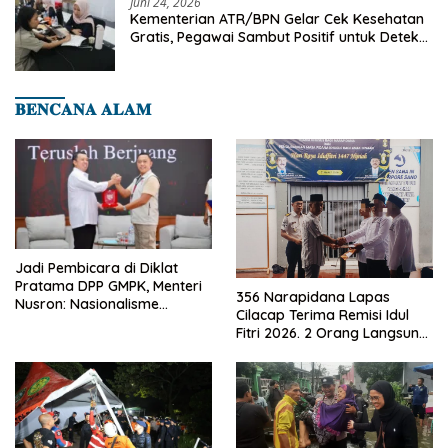
Juni 24, 2026
Kementerian ATR/BPN Gelar Cek Kesehatan
Gratis, Pegawai Sambut Positif untuk Deteksi
Dini Penyakit
𝐁𝐄𝐍𝐂𝐀𝐍𝐀 𝐀𝐋𝐀𝐌
Jadi Pembicara di Diklat
Pratama DPP GMPK, Menteri
356 Narapidana Lapas
Nusron: Nasionalisme
Cilacap Terima Remisi Idul
Menjadikan Bangsa yang
Fitri 2026. 2 Orang Langsung
Kuat
Bebas