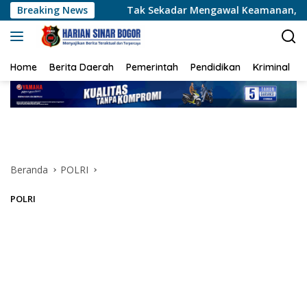
Langsung
Tak Sekadar Mengawal Keamanan, Polsek Kandis Turun ke 
Breaking News
ke
konten
Home
Berita Daerah
Pemerintah
Pendidikan
Kriminal
Beranda
POLRI
POLRI