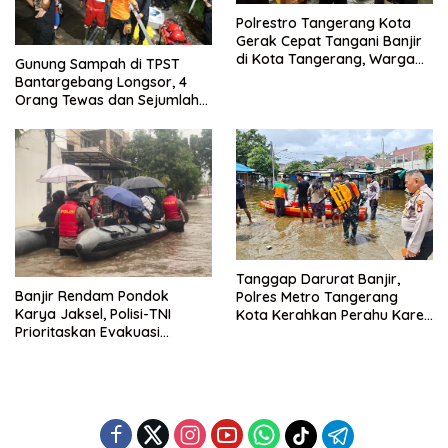
Polrestro Tangerang Kota
Gerak Cepat Tangani Banjir
di Kota Tangerang, Warga
Gunung Sampah di TPST
Dievakuasi dan Didirikan
Bantargebang Longsor, 4
Posko Siaga
Orang Tewas dan Sejumlah
Truk Tertimbun
Tanggap Darurat Banjir,
Banjir Rendam Pondok
Polres Metro Tangerang
Karya Jaksel, Polisi-TNI
Kota Kerahkan Perahu Karet
Prioritaskan Evakuasi
Evakuasi Warga Jatiuwung
Kelompok Rentan