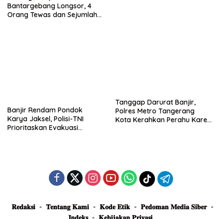
Dievakuasi dan Didirikan
Bantargebang Longsor, 4
Posko Siaga
Orang Tewas dan Sejumlah
Truk Tertimbun
Tanggap Darurat Banjir,
Banjir Rendam Pondok
Polres Metro Tangerang
Karya Jaksel, Polisi-TNI
Kota Kerahkan Perahu Karet
Prioritaskan Evakuasi
Evakuasi Warga Jatiuwung
Kelompok Rentan
𝐑𝐞𝐝𝐚𝐤𝐬𝐢
𝐓𝐞𝐧𝐭𝐚𝐧𝐠 𝐊𝐚𝐦𝐢
𝐊𝐨𝐝𝐞 𝐄𝐭𝐢𝐤
𝐏𝐞𝐝𝐨𝐦𝐚𝐧 𝐌𝐞𝐝𝐢𝐚 𝐒𝐢𝐛𝐞𝐫
𝐈𝐧𝐝𝐞𝐤𝐬
𝐊𝐞𝐛𝐢𝐣𝐚𝐤𝐚𝐧 𝐏𝐫𝐢𝐯𝐚𝐬𝐢