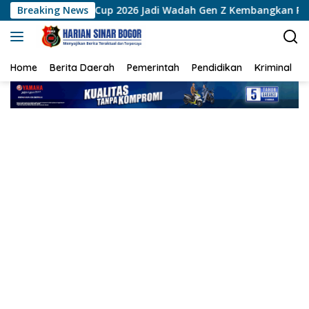
Langsung
lri Cup 2026 Jadi Wadah Gen Z Kembangkan Potensi di Ekosiste
Breaking News
ke
konten
Home
Berita Daerah
Pemerintah
Pendidikan
Kriminal