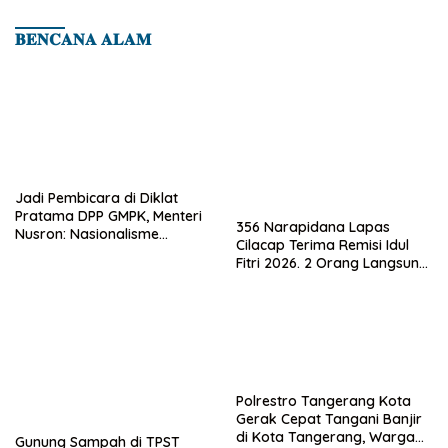
𝐁𝐄𝐍𝐂𝐀𝐍𝐀 𝐀𝐋𝐀𝐌
Jadi Pembicara di Diklat
Pratama DPP GMPK, Menteri
356 Narapidana Lapas
Nusron: Nasionalisme
Cilacap Terima Remisi Idul
Menjadikan Bangsa yang
Fitri 2026. 2 Orang Langsung
Kuat
Bebas
Polrestro Tangerang Kota
Gerak Cepat Tangani Banjir
di Kota Tangerang, Warga
Gunung Sampah di TPST