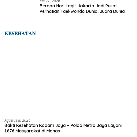
Juli 27, 2026
Berapa Hari Lagi ! Jakarta Jadi Pusat
Perhatian Taekwondo Dunia, Juara Dunia
Hingga Kampiun Asia Siap Berlaga di 8th
Asian Taekwondo Indonesia Open 2026
𝐊𝐄𝐒𝐄𝐇𝐀𝐓𝐀𝐍
Agustus 8, 2026
Bakti Kesehatan Kodam Jaya – Polda Metro Jaya Layani
1.876 Masyarakat di Monas