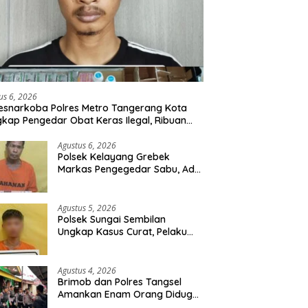
us 6, 2026
esnarkoba Polres Metro Tangerang Kota
kap Pengedar Obat Keras Ilegal, Ribuan
r Tramadol dan Hexymer Disita
Agustus 6, 2026
Polsek Kelayang Grebek
Markas Pengegedar Sabu, Ada
Lubang Tanah Untuk
Menyimpan Barang Bukti
Agustus 5, 2026
Polsek Sungai Sembilan
Ungkap Kasus Curat, Pelaku
dan Barang Bukti Berhasil
Diamankan
Agustus 4, 2026
Brimob dan Polres Tangsel
Amankan Enam Orang Diduga
Hendak Tawuran