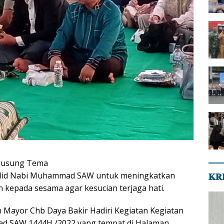
ngusung Tema
ulid Nabi Muhammad SAW untuk meningkatkan
𝐊𝐑
 kepada sesama agar kesucian terjaga hati.
Mayor Chb Daya Bakir Hadiri Kegiatan Kegiatan
d SAW 1444H /2022 yang tempat di Halaman