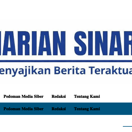
𝐏𝐞𝐝𝐨𝐦𝐚𝐧 𝐌𝐞𝐝𝐢𝐚 𝐒𝐢𝐛𝐞𝐫
𝐑𝐞𝐝𝐚𝐤𝐬𝐢
𝐓𝐞𝐧𝐭𝐚𝐧𝐠 𝐊𝐚𝐦𝐢
𝐏𝐞𝐝𝐨𝐦𝐚𝐧 𝐌𝐞𝐝𝐢𝐚 𝐒𝐢𝐛𝐞𝐫
𝐑𝐞𝐝𝐚𝐤𝐬𝐢
𝐓𝐞𝐧𝐭𝐚𝐧𝐠 𝐊𝐚𝐦𝐢