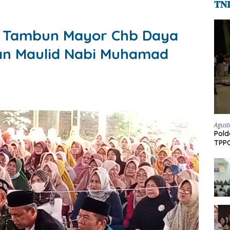
𝐓𝐍
1 Tambun Mayor Chb Daya
tan Maulid Nabi Muhamad
Agust
Pold
TPPO