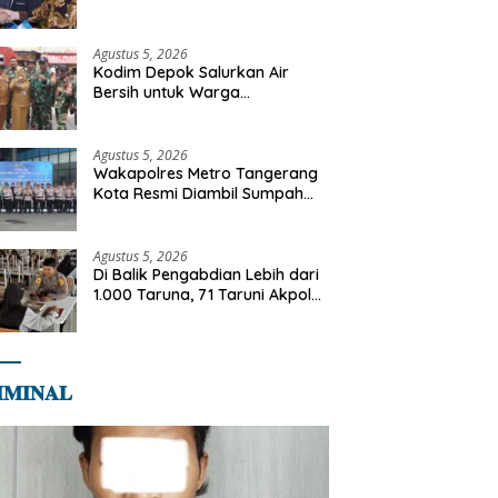
Perluasan Objek Praperadilan
dalam KUHAP Baru
Agustus 5, 2026
Kodim Depok Salurkan Air
Bersih untuk Warga
Terdampak Kekeringan di
Cipayung Jaya
Agustus 5, 2026
Wakapolres Metro Tangerang
Kota Resmi Diambil Sumpah
Jabatan, Teguhkan Komitmen
Integritas dan Pelayanan
kepada Masyarakat
Agustus 5, 2026
Di Balik Pengabdian Lebih dari
1.000 Taruna, 71 Taruni Akpol
Perkuat Pembentukan
Karakter Siswa Sekolah Rakyat
𝐌𝐈𝐍𝐀𝐋