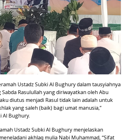
eramah Ustadz Subki Al Bughury dalam tausyiahnya
 Sabda Rasulullah yang diriwayatkan oleh Abu
ku diutus menjadi Rasul tidak lain adalah untuk
ak yang saleh (baik) bagi umat manusia,”
i Al Bughury.
mah Ustadz Subki Al Bughury menjelaskan
meneladani akhlaq mulia Nabi Muhammad, “Sifat