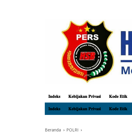
𝐈𝐧𝐝𝐞𝐤𝐬
𝐊𝐞𝐛𝐢𝐣𝐚𝐤𝐚𝐧 𝐏𝐫𝐢𝐯𝐚𝐬𝐢
𝐊𝐨𝐝𝐞 𝐄𝐭𝐢𝐤
𝐈𝐧𝐝𝐞𝐤𝐬
𝐊𝐞𝐛𝐢𝐣𝐚𝐤𝐚𝐧 𝐏𝐫𝐢𝐯𝐚𝐬𝐢
𝐊𝐨𝐝𝐞 𝐄𝐭𝐢𝐤
Beranda
POLRI