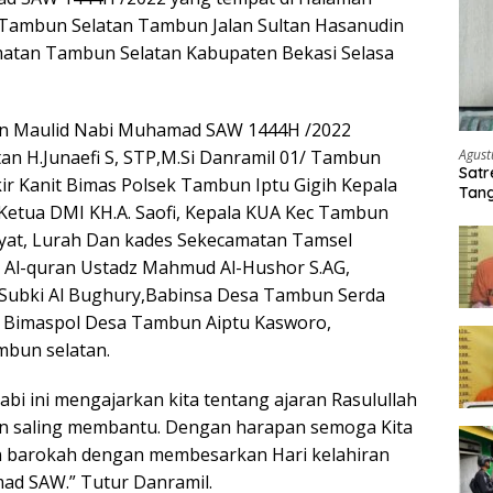
Tambun Selatan Tambun Jalan Sultan Hasanudin
tan Tambun Selatan Kabupaten Bekasi Selasa
an Maulid Nabi Muhamad SAW 1444H /2022
Agust
n H.Junaefi S, STP,M.Si Danramil 01/ Tambun
Satr
r Kanit Bimas Polsek Tambun Iptu Gigih Kepala
Tang
 Ketua DMI KH.A. Saofi, Kepala KUA Kec Tambun
Buti
dayat, Lurah Dan kades Sekecamatan Tamsel
 Al-quran Ustadz Mahmud Al-Hushor S.AG,
Subki Al Bughury,Babinsa Desa Tambun Serda
 Bimaspol Desa Tambun Aiptu Kasworo,
mbun selatan.
bi ini mengajarkan kita tentang ajaran Rasulullah
an saling membantu. Dengan harapan semoga Kita
barokah dengan membesarkan Hari kelahiran
d SAW.” Tutur Danramil.