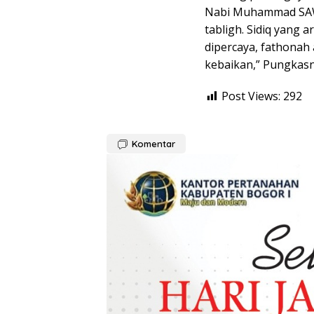
Nabi Muhammad SAW a
tabligh. Sidiq yang a
dipercaya, fathonah 
kebaikan,” Pungkasn
Post Views:
292
Komentar