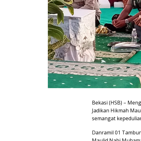
Bekasi (HSB) – Me
Jadikan Hikmah Ma
semangat kepedulian
Danramil 01 Tambun 
Maulid Nabi Muhama