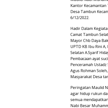
Kantor Kecamantan 
Desa Tambun Kecama
6/12/2022.
Hadir Dalam Kegiat
Camat Tambun Selata
Mayor Chb Daya Baki
UPTD KB Ibu Rini A,
Selatan A.Syarif Hi
Pembacaan ayat suci
Penceramah Ustadz 
Agus Rohman Soleh,
Masyarakat Desa ta
Peringatan Maulid Na
agar hidup rukun d
semua mendapatkan 
Nabi Besar Muhamma