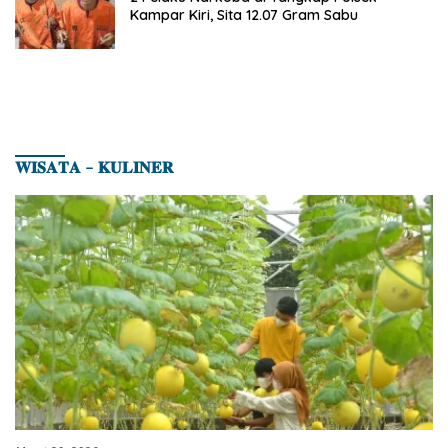
Kampar Kiri, Sita 12.07 Gram Sabu
𝐖𝐈𝐒𝐀𝐓𝐀 – 𝐊𝐔𝐋𝐈𝐍𝐄𝐑