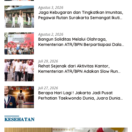
Agustus 3, 2026
Jaga Kebugaran dan Tingkatkan Imunitas,
Pegawai Rutan Surakarta Semangat Ikuti
Senam Pagi
Agustus 2, 2026
Bangun Soliditas Melalui Olahraga,
Kementerian ATR/BPN Berpartisipasi Dalam
Turnamen Tenis Piala Gubernur DKI Jakarta
2026
Juli 29, 2026
Rehat Sejenak dari Aktivitas Kantor,
Kementerian ATR/BPN Adakan Slow Run
Rutin Sepulang Kerja
Juli 27, 2026
Berapa Hari Lagi ! Jakarta Jadi Pusat
Perhatian Taekwondo Dunia, Juara Dunia
Hingga Kampiun Asia Siap Berlaga di 8th
Asian Taekwondo Indonesia Open 2026
𝐊𝐄𝐒𝐄𝐇𝐀𝐓𝐀𝐍