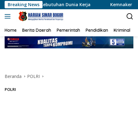
Langsung
utuhan Dunia Kerja
Breaking News
Kemnaker Perkuat Pelatihan dan Pe
ke
konten
Home
Berita Daerah
Pemerintah
Pendidikan
Kriminal
Beranda
POLRI
POLRI