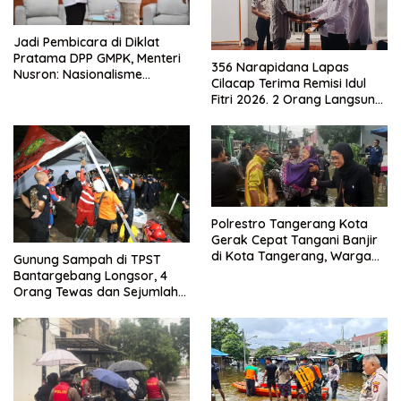
Jadi Pembicara di Diklat
Pratama DPP GMPK, Menteri
356 Narapidana Lapas
Nusron: Nasionalisme
Cilacap Terima Remisi Idul
Menjadikan Bangsa yang
Fitri 2026. 2 Orang Langsung
Kuat
Bebas
Polrestro Tangerang Kota
Gerak Cepat Tangani Banjir
di Kota Tangerang, Warga
Gunung Sampah di TPST
Dievakuasi dan Didirikan
Bantargebang Longsor, 4
Posko Siaga
Orang Tewas dan Sejumlah
Truk Tertimbun