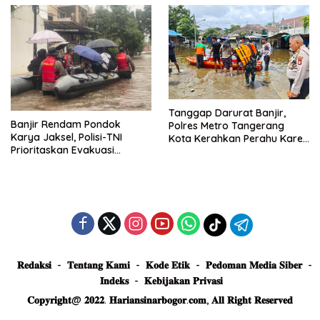
Tanggap Darurat Banjir,
Banjir Rendam Pondok
Polres Metro Tangerang
Karya Jaksel, Polisi-TNI
Kota Kerahkan Perahu Karet
Prioritaskan Evakuasi
Evakuasi Warga Jatiuwung
Kelompok Rentan
𝐑𝐞𝐝𝐚𝐤𝐬𝐢
𝐓𝐞𝐧𝐭𝐚𝐧𝐠 𝐊𝐚𝐦𝐢
𝐊𝐨𝐝𝐞 𝐄𝐭𝐢𝐤
𝐏𝐞𝐝𝐨𝐦𝐚𝐧 𝐌𝐞𝐝𝐢𝐚 𝐒𝐢𝐛𝐞𝐫
𝐈𝐧𝐝𝐞𝐤𝐬
𝐊𝐞𝐛𝐢𝐣𝐚𝐤𝐚𝐧 𝐏𝐫𝐢𝐯𝐚𝐬𝐢
𝐂𝐨𝐩𝐲𝐫𝐢𝐠𝐡𝐭@ 𝟐𝟎𝟐𝟐. 𝐇𝐚𝐫𝐢𝐚𝐧𝐬𝐢𝐧𝐚𝐫𝐛𝐨𝐠𝐨𝐫.𝐜𝐨𝐦, 𝐀𝐥𝐥 𝐑𝐢𝐠𝐡𝐭 𝐑𝐞𝐬𝐞𝐫𝐯𝐞𝐝