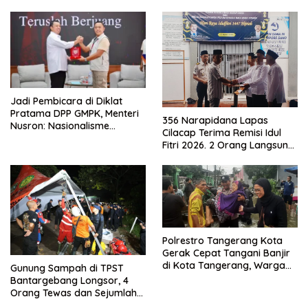
Jadi Pembicara di Diklat
Pratama DPP GMPK, Menteri
356 Narapidana Lapas
Nusron: Nasionalisme
Cilacap Terima Remisi Idul
Menjadikan Bangsa yang
Fitri 2026. 2 Orang Langsung
Kuat
Bebas
Polrestro Tangerang Kota
Gerak Cepat Tangani Banjir
di Kota Tangerang, Warga
Gunung Sampah di TPST
Dievakuasi dan Didirikan
Bantargebang Longsor, 4
Posko Siaga
Orang Tewas dan Sejumlah
Truk Tertimbun