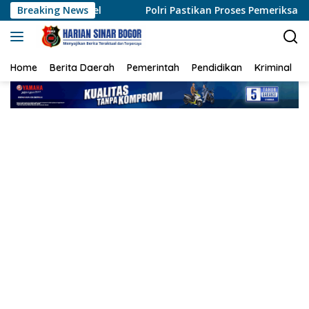
Langsung
aksel
Breaking News
Polri Pastikan Proses Pemeriksaan Personel di A
ke
konten
Home
Berita Daerah
Pemerintah
Pendidikan
Kriminal