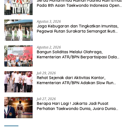
Serda Muhammad Raihan Fadhila Raih Emas
Pada 8th Asian Taekwondo Indonesia Open
Championship 2026
Agustus 3, 2026
Jaga Kebugaran dan Tingkatkan Imunitas,
Pegawai Rutan Surakarta Semangat Ikuti
Senam Pagi
Agustus 2, 2026
Bangun Soliditas Melalui Olahraga,
Kementerian ATR/BPN Berpartisipasi Dalam
Turnamen Tenis Piala Gubernur DKI Jakarta
2026
Juli 29, 2026
Rehat Sejenak dari Aktivitas Kantor,
Kementerian ATR/BPN Adakan Slow Run
Rutin Sepulang Kerja
Juli 27, 2026
Berapa Hari Lagi ! Jakarta Jadi Pusat
Perhatian Taekwondo Dunia, Juara Dunia
Hingga Kampiun Asia Siap Berlaga di 8th
Asian Taekwondo Indonesia Open 2026