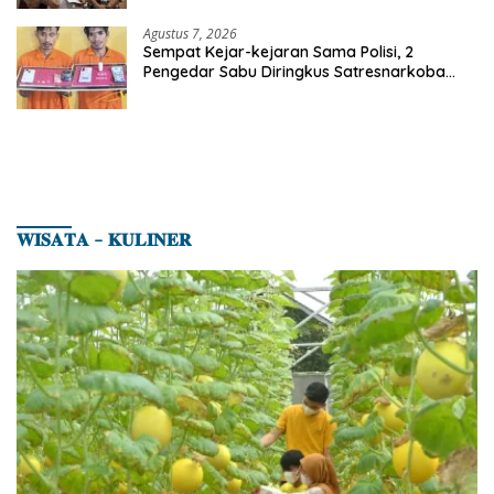
Agustus 7, 2026
Sempat Kejar-kejaran Sama Polisi, 2
Pengedar Sabu Diringkus Satresnarkoba
Polres Inhu
𝐖𝐈𝐒𝐀𝐓𝐀 – 𝐊𝐔𝐋𝐈𝐍𝐄𝐑