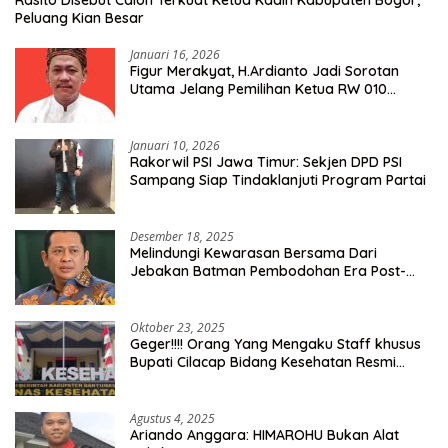
Rasito Disebut Calon Terkuat Ketua Kadin Kabupaten Bogor,
Peluang Kian Besar
Januari 16, 2026
Figur Merakyat, H.Ardianto Jadi Sorotan
Utama Jelang Pemilihan Ketua RW 010
Kelurahan Tanah Baru
Januari 10, 2026
Rakorwil PSI Jawa Timur: Sekjen DPD PSI
Sampang Siap Tindaklanjuti Program Partai
Desember 18, 2025
Melindungi Kewarasan Bersama Dari
Jebakan Batman Pembodohan Era Post-
Truth
Oktober 23, 2025
Geger!!!! Orang Yang Mengaku Staff khusus
Bupati Cilacap Bidang Kesehatan Resmi
Dilaporkan Ke Dinas Kesehatan Kab.
Banyumas
Agustus 4, 2025
Ariando Anggara: HIMAROHU Bukan Alat