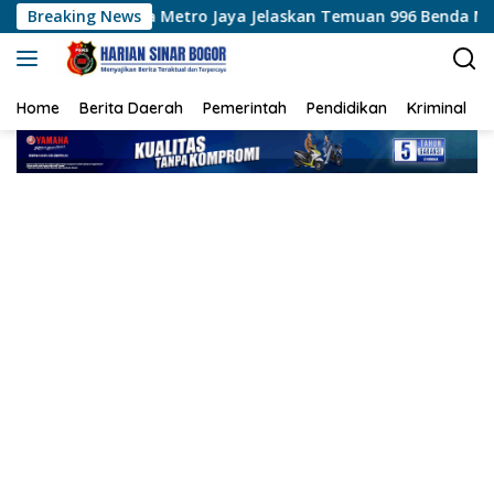
Langsung
da Metro Jaya Jelaskan Temuan 996 Benda Menyerupai Senjata d
Breaking News
ke
konten
Home
Berita Daerah
Pemerintah
Pendidikan
Kriminal