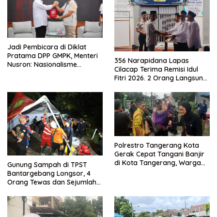
Jadi Pembicara di Diklat
Pratama DPP GMPK, Menteri
356 Narapidana Lapas
Nusron: Nasionalisme
Cilacap Terima Remisi Idul
Menjadikan Bangsa yang
Fitri 2026. 2 Orang Langsung
Kuat
Bebas
Polrestro Tangerang Kota
Gerak Cepat Tangani Banjir
di Kota Tangerang, Warga
Gunung Sampah di TPST
Dievakuasi dan Didirikan
Bantargebang Longsor, 4
Posko Siaga
Orang Tewas dan Sejumlah
Truk Tertimbun