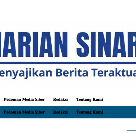
𝐏𝐞𝐝𝐨𝐦𝐚𝐧 𝐌𝐞𝐝𝐢𝐚 𝐒𝐢𝐛𝐞𝐫
𝐑𝐞𝐝𝐚𝐤𝐬𝐢
𝐓𝐞𝐧𝐭𝐚𝐧𝐠 𝐊𝐚𝐦𝐢
𝐏𝐞𝐝𝐨𝐦𝐚𝐧 𝐌𝐞𝐝𝐢𝐚 𝐒𝐢𝐛𝐞𝐫
𝐑𝐞𝐝𝐚𝐤𝐬𝐢
𝐓𝐞𝐧𝐭𝐚𝐧𝐠 𝐊𝐚𝐦𝐢