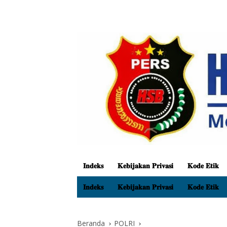
𝐈𝐧𝐝𝐞𝐤𝐬
𝐊𝐞𝐛𝐢𝐣𝐚𝐤𝐚𝐧 𝐏𝐫𝐢𝐯𝐚𝐬𝐢
𝐊𝐨𝐝𝐞 𝐄𝐭𝐢𝐤
𝐈𝐧𝐝𝐞𝐤𝐬
𝐊𝐞𝐛𝐢𝐣𝐚𝐤𝐚𝐧 𝐏𝐫𝐢𝐯𝐚𝐬𝐢
𝐊𝐨𝐝𝐞 𝐄𝐭𝐢𝐤
Beranda
POLRI