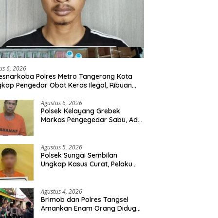
us 6, 2026
esnarkoba Polres Metro Tangerang Kota
kap Pengedar Obat Keras Ilegal, Ribuan
r Tramadol dan Hexymer Disita
Agustus 6, 2026
Polsek Kelayang Grebek
Markas Pengegedar Sabu, Ada
Lubang Tanah Untuk
Menyimpan Barang Bukti
Agustus 5, 2026
Polsek Sungai Sembilan
Ungkap Kasus Curat, Pelaku
dan Barang Bukti Berhasil
Diamankan
Agustus 4, 2026
Brimob dan Polres Tangsel
Amankan Enam Orang Diduga
Hendak Tawuran