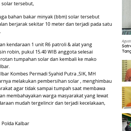
solar tersebut,
ga bahan bakar minyak (bbm) solar tersebut
an berjarak sekitar 10 meter dan terjadi pada satu
.
Agust
kendaraan 1 unit R6 patroli & alat yang
Satr
Tang
in robin, pukul 15.40 WIB anggota selesai
Buti
otan tumpahan solar dan kembali ke mako
lbar.
lbar Kombes Permadi Syahid Putra ,SIK, MH
rnya melakukan pembersihan solar , menghimbau
rakat agar tidak sampai tumpah saat membawa
kan membahayakan warga masyarakat yang lewat
daraan mudah tergelincir dan terjadi kecelakaan,
 Polda Kalbar