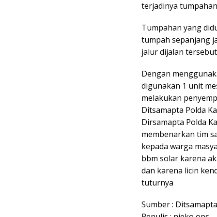
terjadinya tumpahan 
Tumpahan yang didu
tumpah sepanjang jal
jalur dijalan tersebut
Dengan menggunakan 
digunakan 1 unit mes
melakukan penyempr
Ditsamapta Polda Ka
Dirsamapta Polda Ka
membenarkan tim sa
kepada warga masya
bbm solar karena a
dan karena licin ken
tuturnya
Sumber : Ditsamapta
Penulis : nieko ops