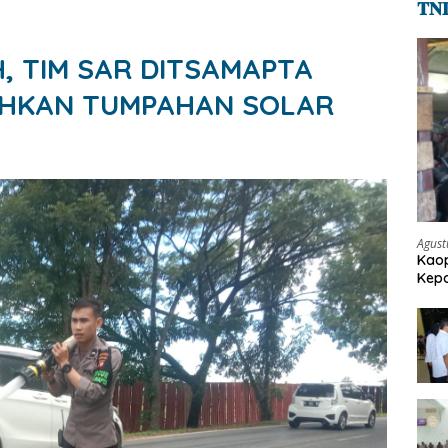
𝐓𝐍
, TIM SAR DITSAMAPTA
IHKAN TUMPAHAN SOLAR
Agust
Kaop
Kepo
Pen