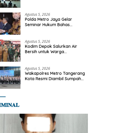
Diajak Perkuat Integritas dan
Bekal Akhirat
Agustus 5, 2026
Polda Metro Jaya Gelar
Seminar Hukum Bahas
Perluasan Objek Praperadilan
dalam KUHAP Baru
Agustus 5, 2026
Kodim Depok Salurkan Air
Bersih untuk Warga
Terdampak Kekeringan di
Cipayung Jaya
Agustus 5, 2026
Wakapolres Metro Tangerang
Kota Resmi Diambil Sumpah
Jabatan, Teguhkan Komitmen
Integritas dan Pelayanan
kepada Masyarakat
𝐌𝐈𝐍𝐀𝐋