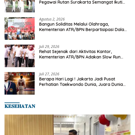
Pegawai Rutan Surakarta Semangat Ikuti
Senam Pagi
Agustus 2, 2026
Bangun Soliditas Melalui Olahraga,
Kementerian ATR/BPN Berpartisipasi Dalam
Turnamen Tenis Piala Gubernur DKI Jakarta
2026
Juli 29, 2026
Rehat Sejenak dari Aktivitas Kantor,
Kementerian ATR/BPN Adakan Slow Run
Rutin Sepulang Kerja
Juli 27, 2026
Berapa Hari Lagi ! Jakarta Jadi Pusat
Perhatian Taekwondo Dunia, Juara Dunia
Hingga Kampiun Asia Siap Berlaga di 8th
Asian Taekwondo Indonesia Open 2026
𝐊𝐄𝐒𝐄𝐇𝐀𝐓𝐀𝐍