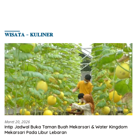
𝐖𝐈𝐒𝐀𝐓𝐀 – 𝐊𝐔𝐋𝐈𝐍𝐄𝐑
Maret 20, 2026
Intip Jadwal Buka Taman Buah Mekarsari & Water Kingdom
Mekarsari Pada Libur Lebaran