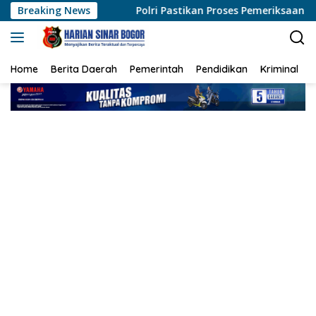
Langsung
Breaking News
Polri Pastikan Proses Pemeriksaan Personel di Aceh Dila
ke
konten
Home
Berita Daerah
Pemerintah
Pendidikan
Kriminal