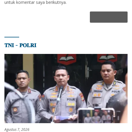
untuk komentar saya berikutnya.
𝐓𝐍𝐈 – 𝐏𝐎𝐋𝐑𝐈
Agustus 7, 2026