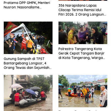
Pratama DPP GMPK, Menteri
356 Narapidana Lapas
Nusron: Nasionalisme
Cilacap Terima Remisi Idul
Menjadikan Bangsa yang
Fitri 2026. 2 Orang Langsung
Kuat
Bebas
Polrestro Tangerang Kota
Gerak Cepat Tangani Banjir
di Kota Tangerang, Warga
Gunung Sampah di TPST
Dievakuasi dan Didirikan
Bantargebang Longsor, 4
Posko Siaga
Orang Tewas dan Sejumlah
Truk Tertimbun