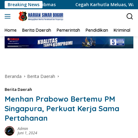
Langsung
ibmas
Breaking News
Cegah Karhutla Meluas, Wakapolda Riau dan Ird
ke
konten
Home
Berita Daerah
Pemerintah
Pendidikan
Kriminal
Beranda
Berita Daerah
Berita Daerah
Menhan Prabowo Bertemu PM
Singapura, Perkuat Kerja Sama
Pertahanan
Admin
Juni 1, 2024