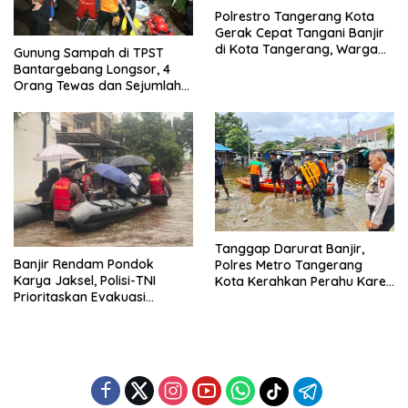
Polrestro Tangerang Kota
Gerak Cepat Tangani Banjir
di Kota Tangerang, Warga
Gunung Sampah di TPST
Dievakuasi dan Didirikan
Bantargebang Longsor, 4
Posko Siaga
Orang Tewas dan Sejumlah
Truk Tertimbun
Tanggap Darurat Banjir,
Banjir Rendam Pondok
Polres Metro Tangerang
Karya Jaksel, Polisi-TNI
Kota Kerahkan Perahu Karet
Prioritaskan Evakuasi
Evakuasi Warga Jatiuwung
Kelompok Rentan