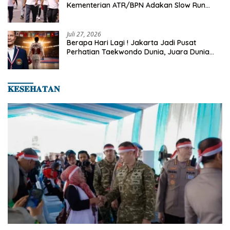
Kementerian ATR/BPN Adakan Slow Run
Rutin Sepulang Kerja
Juli 27, 2026
Berapa Hari Lagi ! Jakarta Jadi Pusat
Perhatian Taekwondo Dunia, Juara Dunia
Hingga Kampiun Asia Siap Berlaga di 8th
Asian Taekwondo Indonesia Open 2026
𝐊𝐄𝐒𝐄𝐇𝐀𝐓𝐀𝐍