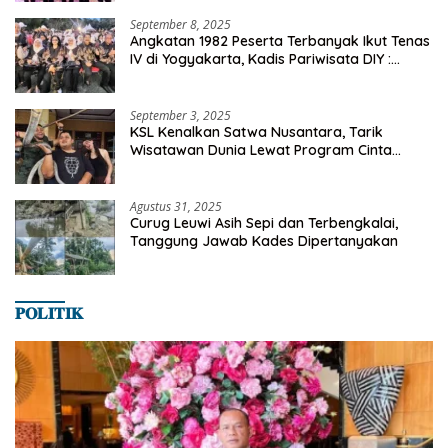
September 8, 2025
Angkatan 1982 Peserta Terbanyak Ikut Tenas
IV di Yogyakarta, Kadis Pariwisata DIY :
Milyaran Rupiah Dibelanjakan Ribuan Alumni
SMANSA Makassar
September 3, 2025
KSL Kenalkan Satwa Nusantara, Tarik
Wisatawan Dunia Lewat Program Cinta
Satwa
Agustus 31, 2025
Curug Leuwi Asih Sepi dan Terbengkalai,
Tanggung Jawab Kades Dipertanyakan
𝐏𝐎𝐋𝐈𝐓𝐈𝐊