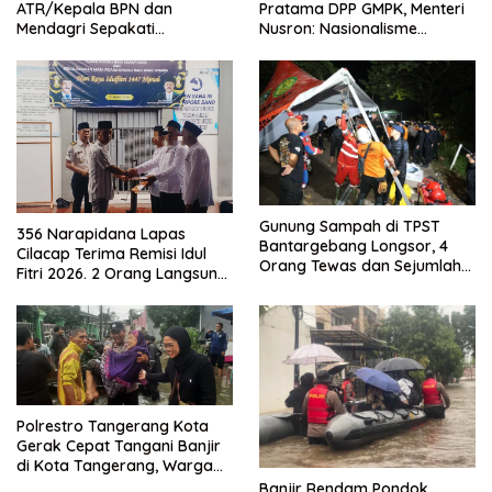
ATR/Kepala BPN dan
Pratama DPP GMPK, Menteri
Mendagri Sepakati
Nusron: Nasionalisme
Pengintegrasian NIB dan NOP
Menjadikan Bangsa yang
Kuat
Gunung Sampah di TPST
356 Narapidana Lapas
Bantargebang Longsor, 4
Cilacap Terima Remisi Idul
Orang Tewas dan Sejumlah
Fitri 2026. 2 Orang Langsung
Truk Tertimbun
Bebas
Polrestro Tangerang Kota
Gerak Cepat Tangani Banjir
di Kota Tangerang, Warga
Dievakuasi dan Didirikan
Banjir Rendam Pondok