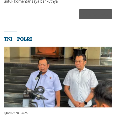
untuk komentar saya berikutnya.
𝐓𝐍𝐈 – 𝐏𝐎𝐋𝐑𝐈
Agustus 10, 2026