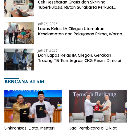
Cek Kesehatan Gratis dan Skrining
Tuberkulosis, Rutan Surakarta Perkuat
Deteksi Dini Penyakit Menular
Juli 28, 2026
Lapas Kelas IIA Cilegon Utamakan
Keselamatan dan Pelayanan Prima, Warga
Binaan Dapatkan Rujukan Medis ke RSUD
Cilegon
Juli 28, 2026
Dari Lapas Kelas IIA Cilegon, Gerakan
Tracing TB Terintegrasi CKG Resmi Dimulai
𝐁𝐄𝐍𝐂𝐀𝐍𝐀 𝐀𝐋𝐀𝐌
Sinkronisasi Data, Menteri
Jadi Pembicara di Diklat