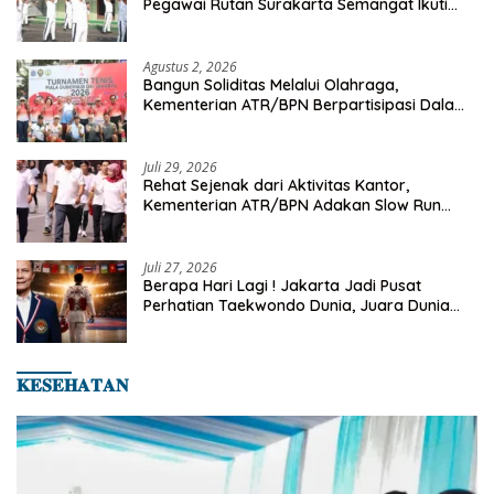
Pegawai Rutan Surakarta Semangat Ikuti
Senam Pagi
Agustus 2, 2026
Bangun Soliditas Melalui Olahraga,
Kementerian ATR/BPN Berpartisipasi Dalam
Turnamen Tenis Piala Gubernur DKI Jakarta
2026
Juli 29, 2026
Rehat Sejenak dari Aktivitas Kantor,
Kementerian ATR/BPN Adakan Slow Run
Rutin Sepulang Kerja
Juli 27, 2026
Berapa Hari Lagi ! Jakarta Jadi Pusat
Perhatian Taekwondo Dunia, Juara Dunia
Hingga Kampiun Asia Siap Berlaga di 8th
Asian Taekwondo Indonesia Open 2026
𝐊𝐄𝐒𝐄𝐇𝐀𝐓𝐀𝐍