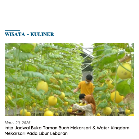
𝐖𝐈𝐒𝐀𝐓𝐀 – 𝐊𝐔𝐋𝐈𝐍𝐄𝐑
Maret 20, 2026
Intip Jadwal Buka Taman Buah Mekarsari & Water Kingdom
Mekarsari Pada Libur Lebaran