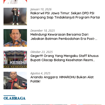
Kelurahan Tanah Baru
Januari 10, 2026
Rakorwil PSI Jawa Timur: Sekjen DPD PSI
Sampang Siap Tindaklanjuti Program Partai
Desember 18, 2025
Melindungi Kewarasan Bersama Dari
Jebakan Batman Pembodohan Era Post-
Truth
Oktober 23, 2025
Geger!!!! Orang Yang Mengaku Staff khusus
Bupati Cilacap Bidang Kesehatan Resmi
Dilaporkan Ke Dinas Kesehatan Kab.
Banyumas
Agustus 4, 2025
Ariando Anggara: HIMAROHU Bukan Alat
Politik!
𝐎𝐋𝐀𝐇𝐑𝐀𝐆𝐀