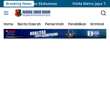
Langsung
lkan Ekshumasi
Breaking News
Polda Metro Jaya Tangkap Enam Pelaku
ke
konten
Home
Berita Daerah
Pemerintah
Pendidikan
Kriminal