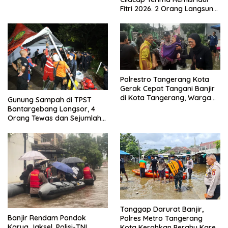
Menjadikan Bangsa yang
Fitri 2026. 2 Orang Langsung
Kuat
Bebas
Polrestro Tangerang Kota
Gerak Cepat Tangani Banjir
di Kota Tangerang, Warga
Gunung Sampah di TPST
Dievakuasi dan Didirikan
Bantargebang Longsor, 4
Posko Siaga
Orang Tewas dan Sejumlah
Truk Tertimbun
Tanggap Darurat Banjir,
Banjir Rendam Pondok
Polres Metro Tangerang
Karya Jaksel, Polisi-TNI
Kota Kerahkan Perahu Karet