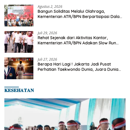
Agustus 2, 2026
Bangun Soliditas Melalui Olahraga,
Kementerian ATR/BPN Berpartisipasi Dalam
Turnamen Tenis Piala Gubernur DKI Jakarta
2026
Juli 29, 2026
Rehat Sejenak dari Aktivitas Kantor,
Kementerian ATR/BPN Adakan Slow Run
Rutin Sepulang Kerja
Juli 27, 2026
Berapa Hari Lagi ! Jakarta Jadi Pusat
Perhatian Taekwondo Dunia, Juara Dunia
Hingga Kampiun Asia Siap Berlaga di 8th
Asian Taekwondo Indonesia Open 2026
𝐊𝐄𝐒𝐄𝐇𝐀𝐓𝐀𝐍