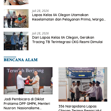
Deteksi Dini Penyakit Menular
Juli 28, 2026
Lapas Kelas IIA Cilegon Utamakan
Keselamatan dan Pelayanan Prima, Warga
Binaan Dapatkan Rujukan Medis ke RSUD
Cilegon
Juli 28, 2026
Dari Lapas Kelas IIA Cilegon, Gerakan
Tracing TB Terintegrasi CKG Resmi Dimulai
𝐁𝐄𝐍𝐂𝐀𝐍𝐀 𝐀𝐋𝐀𝐌
Jadi Pembicara di Diklat
Pratama DPP GMPK, Menteri
356 Narapidana Lapas
Nusron: Nasionalisme
Cilacap Terima Remisi Idul