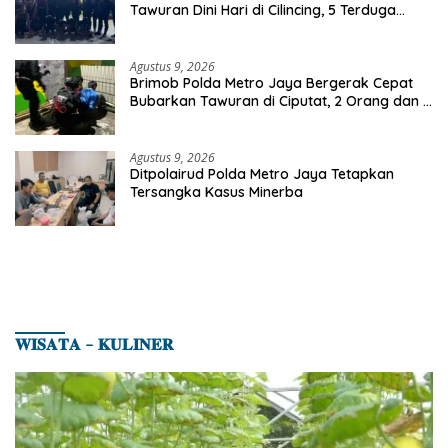
Tawuran Dini Hari di Cilincing, 5 Terduga
Pelaku 2 Parang dan Stik Golf Diamankan
Agustus 9, 2026
Brimob Polda Metro Jaya Bergerak Cepat
Bubarkan Tawuran di Ciputat, 2 Orang dan 3
Celurit Diamankan
Agustus 9, 2026
Ditpolairud Polda Metro Jaya Tetapkan
Tersangka Kasus Minerba
𝐖𝐈𝐒𝐀𝐓𝐀 – 𝐊𝐔𝐋𝐈𝐍𝐄𝐑