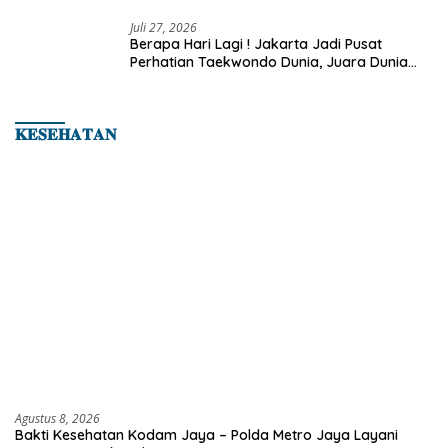
Juli 27, 2026
Berapa Hari Lagi ! Jakarta Jadi Pusat
Perhatian Taekwondo Dunia, Juara Dunia
Hingga Kampiun Asia Siap Berlaga di 8th
Asian Taekwondo Indonesia Open 2026
𝐊𝐄𝐒𝐄𝐇𝐀𝐓𝐀𝐍
Agustus 8, 2026
Bakti Kesehatan Kodam Jaya – Polda Metro Jaya Layani