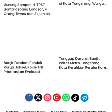
di Kota Tangerang, Warga
Gunung Sampah di TPST
Dievakuasi dan Didirikan
Bantargebang Longsor, 4
Posko Siaga
Orang Tewas dan Sejumlah
Truk Tertimbun
Tanggap Darurat Banjir,
Banjir Rendam Pondok
Polres Metro Tangerang
Karya Jaksel, Polisi-TNI
Kota Kerahkan Perahu Karet
Prioritaskan Evakuasi
Evakuasi Warga Jatiuwung
Kelompok Rentan
𝐑𝐞𝐝𝐚𝐤𝐬𝐢
𝐓𝐞𝐧𝐭𝐚𝐧𝐠 𝐊𝐚𝐦𝐢
𝐊𝐨𝐝𝐞 𝐄𝐭𝐢𝐤
𝐏𝐞𝐝𝐨𝐦𝐚𝐧 𝐌𝐞𝐝𝐢𝐚 𝐒𝐢𝐛𝐞𝐫