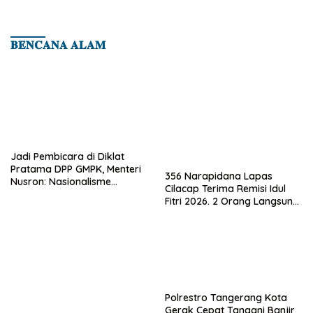
𝐁𝐄𝐍𝐂𝐀𝐍𝐀 𝐀𝐋𝐀𝐌
Jadi Pembicara di Diklat
Pratama DPP GMPK, Menteri
356 Narapidana Lapas
Nusron: Nasionalisme
Cilacap Terima Remisi Idul
Menjadikan Bangsa yang
Fitri 2026. 2 Orang Langsung
Kuat
Bebas
Polrestro Tangerang Kota
Gerak Cepat Tangani Banjir