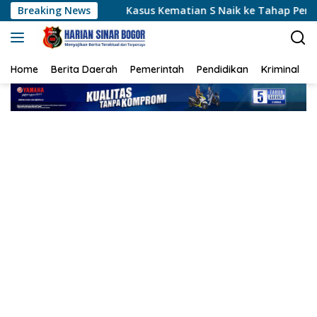
Langsung
da
Breaking News
Kasus Kematian S Naik ke Tahap Penyidikan, Polisi 
ke
konten
Home
Berita Daerah
Pemerintah
Pendidikan
Kriminal