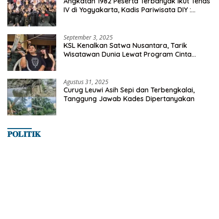
Angkatan 1982 Peserta Terbanyak Ikut Tenas
IV di Yogyakarta, Kadis Pariwisata DIY :
Milyaran Rupiah Dibelanjakan Ribuan Alumni
SMANSA Makassar
September 3, 2025
KSL Kenalkan Satwa Nusantara, Tarik
Wisatawan Dunia Lewat Program Cinta
Satwa
Agustus 31, 2025
Curug Leuwi Asih Sepi dan Terbengkalai,
Tanggung Jawab Kades Dipertanyakan
𝐏𝐎𝐋𝐈𝐓𝐈𝐊