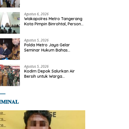
Libya
Agustus 6, 2026
Wakapolres Metro Tangerang
Kota Pimpin Binrohtal, Personel
Diajak Perkuat Integritas dan
Bekal Akhirat
Agustus 5, 2026
Polda Metro Jaya Gelar
Seminar Hukum Bahas
Perluasan Objek Praperadilan
dalam KUHAP Baru
Agustus 5, 2026
Kodim Depok Salurkan Air
Bersih untuk Warga
Terdampak Kekeringan di
Cipayung Jaya
𝐌𝐈𝐍𝐀𝐋