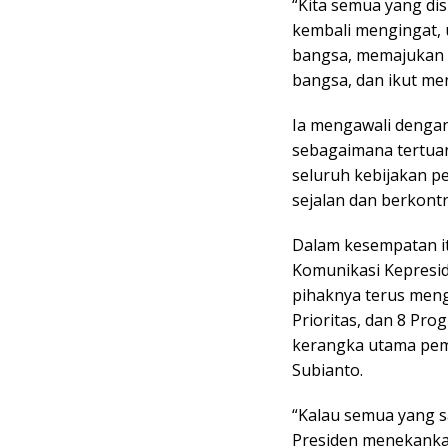
“Kita semua yang d
kembali mengingat, 
bangsa, memajukan 
bangsa, dan ikut menj
Ia mengawali dengan
sebagaimana tertua
seluruh kebijakan p
sejalan dan berkont
Dalam kesempatan it
Komunikasi Kepresi
pihaknya terus meng
Prioritas, dan 8 Pro
kerangka utama pem
Subianto.
“Kalau semua yang sa
Presiden menekanka