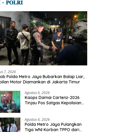
 – 𝐏𝐎𝐋𝐑𝐈
us 7, 2026
ob Polda Metro Jaya Bubarkan Balap Liar,
ilan Motor Diamankan di Jakarta Timur
Agustus 6, 2026
Kaops Damai Cartenz-2026
Tinjau Pos Satgas Kepolisian
Ops Damai Cartenz di Sinak,
Perkuat Pendekatan Humanis
Bersama Masyarakat
Agustus 6, 2026
Polda Metro Jaya Pulangkan
Tiga WNI Korban TPPO dari