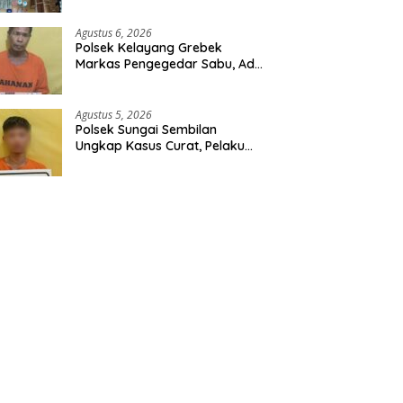
Ribuan Butir Tramadol dan
Hexymer Disita
Agustus 6, 2026
Polsek Kelayang Grebek
Markas Pengegedar Sabu, Ada
Lubang Tanah Untuk
Menyimpan Barang Bukti
Agustus 5, 2026
Polsek Sungai Sembilan
Ungkap Kasus Curat, Pelaku
dan Barang Bukti Berhasil
Diamankan