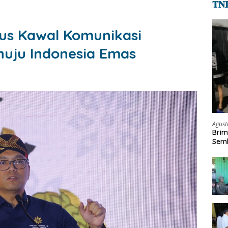
𝐓𝐍
rus Kawal Komunikasi
nuju Indonesia Emas
Agust
Brim
Semb