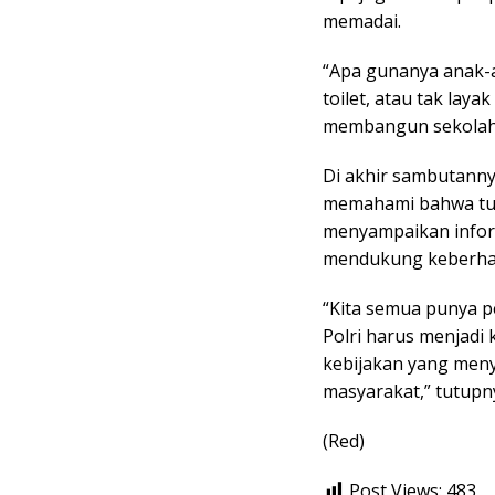
memadai.
“Apa gunanya anak-a
toilet, atau tak lay
membangun sekolah-
Di akhir sambutanny
memahami bahwa tug
menyampaikan inform
mendukung keberhas
“Kita semua punya 
Polri harus menjadi
kebijakan yang men
masyarakat,” tutupn
(Red)
Post Views:
483