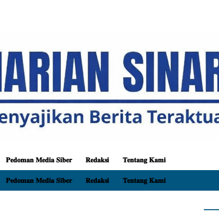
𝐏𝐞𝐝𝐨𝐦𝐚𝐧 𝐌𝐞𝐝𝐢𝐚 𝐒𝐢𝐛𝐞𝐫
𝐑𝐞𝐝𝐚𝐤𝐬𝐢
𝐓𝐞𝐧𝐭𝐚𝐧𝐠 𝐊𝐚𝐦𝐢
𝐏𝐞𝐝𝐨𝐦𝐚𝐧 𝐌𝐞𝐝𝐢𝐚 𝐒𝐢𝐛𝐞𝐫
𝐑𝐞𝐝𝐚𝐤𝐬𝐢
𝐓𝐞𝐧𝐭𝐚𝐧𝐠 𝐊𝐚𝐦𝐢