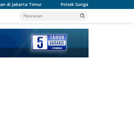
Polsek Sungai Sembilan Ungkap Kasus Dugaan Percoba
tutup