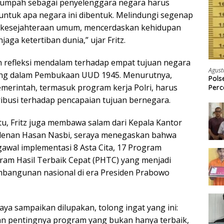
isumpah sebagai penyelenggara negara harus
untuk apa negara ini dibentuk. Melindungi segenap
kesejahteraan umum, mencerdaskan kehidupan
aga ketertiban dunia,” ujar Fritz.
 refleksi mendalam terhadap empat tujuan negara
Agust
ng dalam Pembukaan UUD 1945. Menurutnya,
Pols
emerintah, termasuk program kerja Polri, harus
Per
Pria
ribusi terhadap pencapaian tujuan bernegara.
u, Fritz juga membawa salam dari Kepala Kantor
denan Hasan Nasbi, seraya menegaskan bahwa
awal implementasi 8 Asta Cita, 17 Program
gram Hasil Terbaik Cepat (PHTC) yang menjadi
bangunan nasional di era Presiden Prabowo
ya sampaikan dilupakan, tolong ingat yang ini:
n pentingnya program yang bukan hanya terbaik,