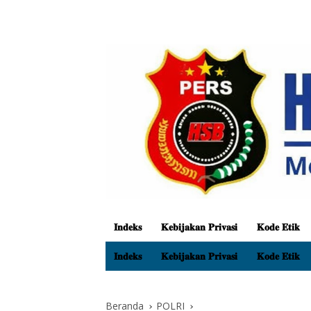
𝐈𝐧𝐝𝐞𝐤𝐬
𝐊𝐞𝐛𝐢𝐣𝐚𝐤𝐚𝐧 𝐏𝐫𝐢𝐯𝐚𝐬𝐢
𝐊𝐨𝐝𝐞 𝐄𝐭𝐢𝐤
𝐈𝐧𝐝𝐞𝐤𝐬
𝐊𝐞𝐛𝐢𝐣𝐚𝐤𝐚𝐧 𝐏𝐫𝐢𝐯𝐚𝐬𝐢
𝐊𝐨𝐝𝐞 𝐄𝐭𝐢𝐤
Beranda
POLRI