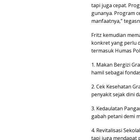
tapi juga cepat. Pro
gunanya. Program cep
manfaatnya,” tegasn
Fritz kemudian mem
konkret yang perlu d
termasuk Humas Polr
1. Makan Bergizi Gr
hamil sebagai fond
2. Cek Kesehatan Gra
penyakit sejak dini
3. Kedaulatan Pang
gabah petani demi m
4. Revitalisasi Sekol
tapi juga mendapat 