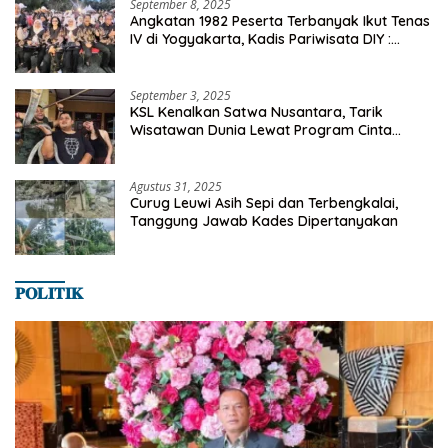
September 8, 2025
Angkatan 1982 Peserta Terbanyak Ikut Tenas
IV di Yogyakarta, Kadis Pariwisata DIY :
Milyaran Rupiah Dibelanjakan Ribuan Alumni
SMANSA Makassar
September 3, 2025
KSL Kenalkan Satwa Nusantara, Tarik
Wisatawan Dunia Lewat Program Cinta
Satwa
Agustus 31, 2025
Curug Leuwi Asih Sepi dan Terbengkalai,
Tanggung Jawab Kades Dipertanyakan
𝐏𝐎𝐋𝐈𝐓𝐈𝐊