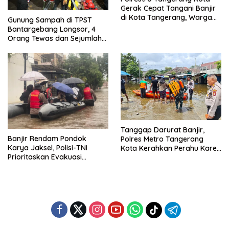
Gerak Cepat Tangani Banjir
di Kota Tangerang, Warga
Gunung Sampah di TPST
Dievakuasi dan Didirikan
Bantargebang Longsor, 4
Posko Siaga
Orang Tewas dan Sejumlah
Truk Tertimbun
Tanggap Darurat Banjir,
Banjir Rendam Pondok
Polres Metro Tangerang
Karya Jaksel, Polisi-TNI
Kota Kerahkan Perahu Karet
Prioritaskan Evakuasi
Evakuasi Warga Jatiuwung
Kelompok Rentan