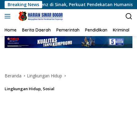
Langsung
tenz di Sinak, Perkuat Pendekatan Humanis Bersama Masyaraka
Breaking News
ke
konten
Home
Berita Daerah
Pemerintah
Pendidikan
Kriminal
Beranda
Lingkungan Hidup
Lingkungan Hidup
,
Sosial