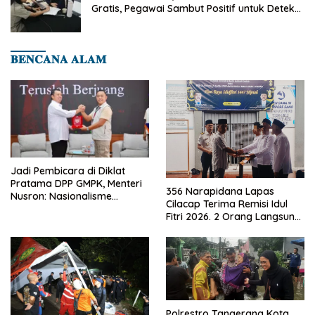
Gratis, Pegawai Sambut Positif untuk Deteksi
Dini Penyakit
𝐁𝐄𝐍𝐂𝐀𝐍𝐀 𝐀𝐋𝐀𝐌
Jadi Pembicara di Diklat
Pratama DPP GMPK, Menteri
356 Narapidana Lapas
Nusron: Nasionalisme
Cilacap Terima Remisi Idul
Menjadikan Bangsa yang
Fitri 2026. 2 Orang Langsung
Kuat
Bebas
Polrestro Tangerang Kota