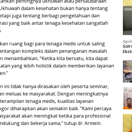
ankan pentingnya ukhuwah atau persaudaraan
 “Ukhuwah dalam kesehatan bukan hanya tentang
etapi juga tentang berbagi pengetahuan dan
asi yang baik antar tenaga kesehatan sangatlah
.
Agust
kan ruang bagi para tenaga medis untuk saling
Satr
s tantangan kompleks dalam penanganan masalah
Ekst
Etom
n menambahkan, “Ketika kita bersatu, kita dapat
tan yang lebih holistik dalam memberikan layanan
en.”
 ini tidak hanya dirasakan oleh peserta seminar,
kan meluas ke masyarakat. Dengan meningkatnya
erampilan tenaga medis, kualitas layanan
ogor diharapkan akan semakin baik. “Kami percaya
yarakat akan meningkat ketika para profesional
ndukung dan bekerja sama,” tutup dr. Armein.