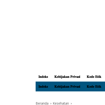
𝐈𝐧𝐝𝐞𝐤𝐬
𝐊𝐞𝐛𝐢𝐣𝐚𝐤𝐚𝐧 𝐏𝐫𝐢𝐯𝐚𝐬𝐢
𝐊𝐨𝐝𝐞 𝐄𝐭𝐢𝐤
𝐈𝐧𝐝𝐞𝐤𝐬
𝐊𝐞𝐛𝐢𝐣𝐚𝐤𝐚𝐧 𝐏𝐫𝐢𝐯𝐚𝐬𝐢
𝐊𝐨𝐝𝐞 𝐄𝐭𝐢𝐤
Beranda
Kesehatan