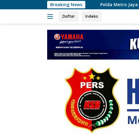
Langsung
Polda Metro Jaya Jelaskan Temuan 996 Benda
Breaking News
ke
konten
Daftar
Indeks
tutup