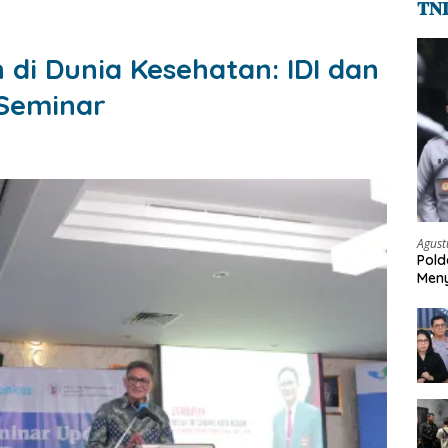
𝐓𝐍
i Dunia Kesehatan: IDI dan
 Seminar
Agust
Pold
Meny