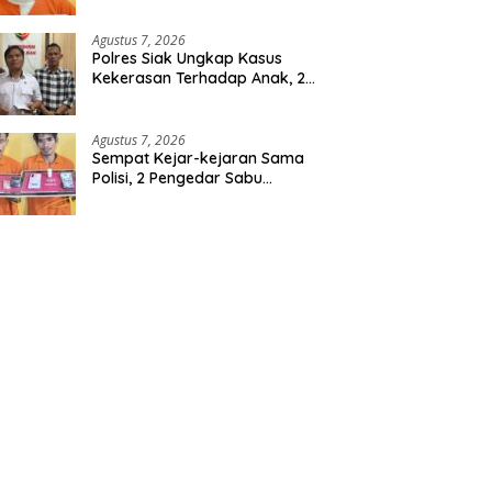
Berencana, Seorang Pria
Berhasil Diamankan
Agustus 7, 2026
Polres Siak Ungkap Kasus
Kekerasan Terhadap Anak, 2
Tersangka Diamankan
Agustus 7, 2026
Sempat Kejar-kejaran Sama
Polisi, 2 Pengedar Sabu
Diringkus Satresnarkoba
Polres Inhu