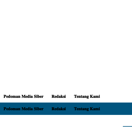
𝐏𝐞𝐝𝐨𝐦𝐚𝐧 𝐌𝐞𝐝𝐢𝐚 𝐒𝐢𝐛𝐞𝐫
𝐑𝐞𝐝𝐚𝐤𝐬𝐢
𝐓𝐞𝐧𝐭𝐚𝐧𝐠 𝐊𝐚𝐦𝐢
𝐏𝐞𝐝𝐨𝐦𝐚𝐧 𝐌𝐞𝐝𝐢𝐚 𝐒𝐢𝐛𝐞𝐫
𝐑𝐞𝐝𝐚𝐤𝐬𝐢
𝐓𝐞𝐧𝐭𝐚𝐧𝐠 𝐊𝐚𝐦𝐢