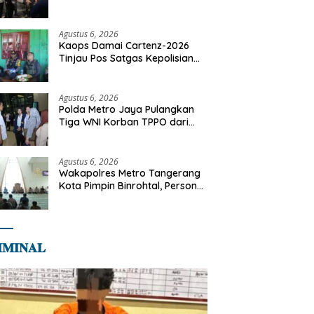
Motor Diamankan di Jakarta
Timur
Agustus 6, 2026
Kaops Damai Cartenz-2026
Tinjau Pos Satgas Kepolisian
Ops Damai Cartenz di Sinak,
Perkuat Pendekatan Humanis
Bersama Masyarakat
Agustus 6, 2026
Polda Metro Jaya Pulangkan
Tiga WNI Korban TPPO dari
Libya
Agustus 6, 2026
Wakapolres Metro Tangerang
Kota Pimpin Binrohtal, Personel
Diajak Perkuat Integritas dan
Bekal Akhirat
𝐌𝐈𝐍𝐀𝐋