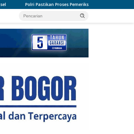
Proses Pemeriksaan Personel di Aceh Dilaksanakan Secara Profe
tutup