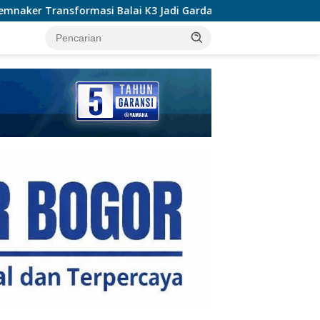
si Balai K3 Jadi Garda Terdepan Pencegahan Kecelakaan Kerj
tutup