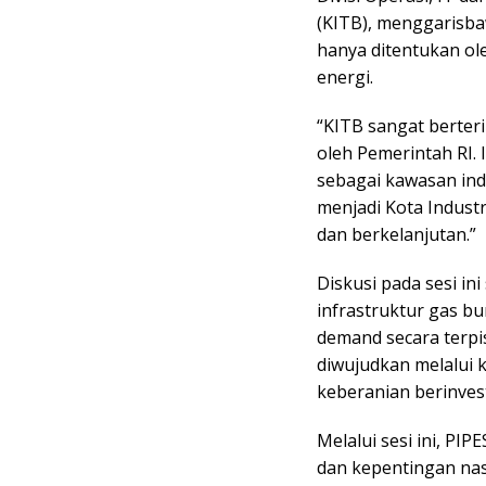
(KITB), menggarisb
hanya ditentukan ole
energi.
“KITB sangat berter
oleh Pemerintah RI
sebagai kawasan ind
menjadi Kota Indust
dan berkelanjutan.”
Diskusi pada sesi 
infrastruktur gas bu
demand secara terp
diwujudkan melalui 
keberanian berinvest
Melalui sesi ini, PI
dan kepentingan nas