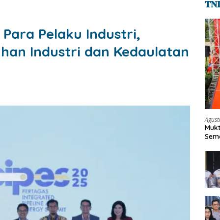
𝐓𝐍
 Para Pelaku Industri,
han Industri dan Kedaulatan
Agust
Mukt
Sema
Keh