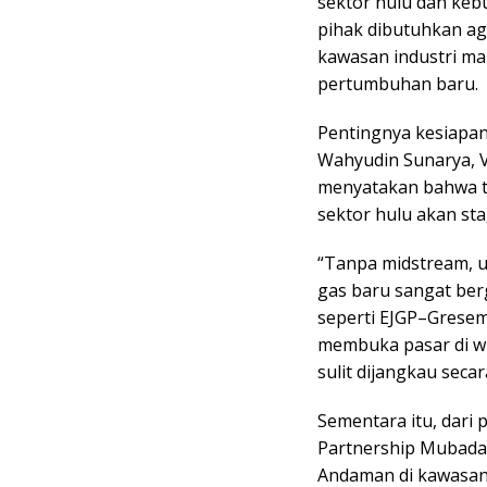
sektor hulu dan kebu
pihak dibutuhkan ag
kawasan industri ma
pertumbuhan baru.
Pentingnya kesiapan
Wahyudin Sunarya, V
menyatakan bahwa t
sektor hulu akan st
“Tanpa midstream, 
gas baru sangat ber
seperti EJGP–Grese
membuka pasar di wi
sulit dijangkau seca
Sementara itu, dari 
Partnership Mubadal
Andaman di kawasan