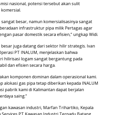
isi nasional, potensi tersebut akan sulit
 komersial.
sangat besar, namun komersialisasinya sangat
eradaan infrastruktur pipa milik Pertagas agar
ngan pasar domestik secara efisien,” ungkap Widi.
esar juga datang dari sektor hilir strategis. Ivan
 Operasi PT INALUM, menjelaskan bahwa
ri hilirisasi logam sangat bergantung pada
bil dan efisien secara harga.
pakan komponen dominan dalam operasional kami.
p alokasi gas pipa tetap diberikan kepada INALUM
i pabrik kami di Kalimantan dapat berjalan
erdaya saing.”
gan kawasan industri, Marfan Trihartiko, Kepala
an Services PT Kawasan Industri Terpadu Batang