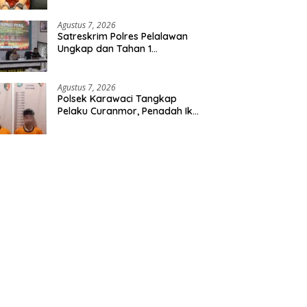
Etomidate dari Seorang Pria
Agustus 7, 2026
Satreskrim Polres Pelalawan
Ungkap dan Tahan 1
Tersangka Kasus Tindak
Pidana Karhutla di Kerumutan
Agustus 7, 2026
Polsek Karawaci Tangkap
Pelaku Curanmor, Penadah Ikut
Diamankan