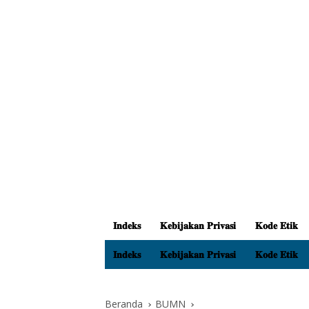
𝐈𝐧𝐝𝐞𝐤𝐬
𝐊𝐞𝐛𝐢𝐣𝐚𝐤𝐚𝐧 𝐏𝐫𝐢𝐯𝐚𝐬𝐢
𝐊𝐨𝐝𝐞 𝐄𝐭𝐢𝐤
𝐈𝐧𝐝𝐞𝐤𝐬
𝐊𝐞𝐛𝐢𝐣𝐚𝐤𝐚𝐧 𝐏𝐫𝐢𝐯𝐚𝐬𝐢
𝐊𝐨𝐝𝐞 𝐄𝐭𝐢𝐤
Beranda
BUMN