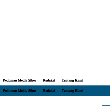
𝐏𝐞𝐝𝐨𝐦𝐚𝐧 𝐌𝐞𝐝𝐢𝐚 𝐒𝐢𝐛𝐞𝐫
𝐑𝐞𝐝𝐚𝐤𝐬𝐢
𝐓𝐞𝐧𝐭𝐚𝐧𝐠 𝐊𝐚𝐦𝐢
𝐏𝐞𝐝𝐨𝐦𝐚𝐧 𝐌𝐞𝐝𝐢𝐚 𝐒𝐢𝐛𝐞𝐫
𝐑𝐞𝐝𝐚𝐤𝐬𝐢
𝐓𝐞𝐧𝐭𝐚𝐧𝐠 𝐊𝐚𝐦𝐢