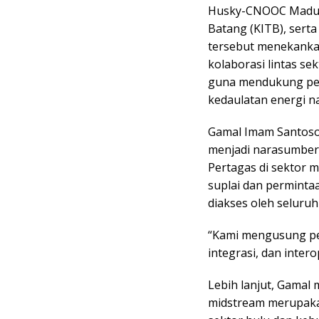
Husky-CNOOC Madura
Batang (KITB), sert
tersebut menekankan
kolaborasi lintas s
guna mendukung per
kedaulatan energi na
Gamal Imam Santoso,
menjadi narasumber
Pertagas di sektor 
suplai dan perminta
diakses oleh seluruh 
“Kami mengusung pen
integrasi, dan intero
Lebih lanjut, Gamal
midstream merupaka