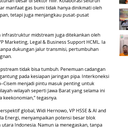
tuhan besar di sektor hilir. Kolaborasi seluruh
ar manfaat gas bumi tidak hanya dinikmati oleh
pan, tetapi juga menjangkau pusat-pusat
 infrastruktur midstream juga ditekankan oleh
P Marketing, Legal & Business Support HCML. Ia
anpa dukungan jalur transmisi, pertumbuhan
agnan.
upstream tidak bisa tumbuh. Penemuan cadangan
gantung pada kesiapan jaringan pipa. Interkoneksi
m–Cisem menjadi pintu masuk penting untuk
layah-wilayah seperti Jawa Barat yang selama ini
ra keekonomian,” tegasnya.
perspektif global, Widi Hernowo, VP HSSE & AI and
a Energi, menyampaikan potensi besar blok
 utara Indonesia. Namun ia menegaskan, tanpa