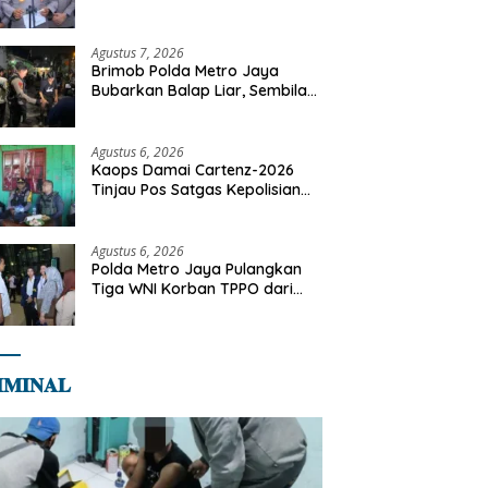
Dilaksanakan Secara
Profesional dan Transparan
Agustus 7, 2026
Brimob Polda Metro Jaya
Bubarkan Balap Liar, Sembilan
Motor Diamankan di Jakarta
Timur
Agustus 6, 2026
Kaops Damai Cartenz-2026
Tinjau Pos Satgas Kepolisian
Ops Damai Cartenz di Sinak,
Perkuat Pendekatan Humanis
Bersama Masyarakat
Agustus 6, 2026
Polda Metro Jaya Pulangkan
Tiga WNI Korban TPPO dari
Libya
𝐌𝐈𝐍𝐀𝐋