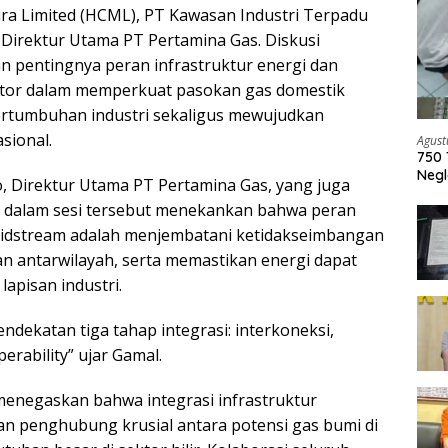
 Limited (HCML), PT Kawasan Industri Terpadu
a Direktur Utama PT Pertamina Gas. Diskusi
 pentingnya peran infrastruktur energi dan
ektor dalam memperkuat pasokan gas domestik
tumbuhan industri sekaligus mewujudkan
sional.
Agust
750 
Negl
 Direktur Utama PT Pertamina Gas, yang juga
 dalam sesi tersebut menekankan bahwa peran
midstream adalah menjembatani ketidakseimbangan
an antarwilayah, serta memastikan energi dapat
lapisan industri.
dekatan tiga tahap integrasi: interkoneksi,
perability” ujar Gamal.
 menegaskan bahwa integrasi infrastruktur
n penghubung krusial antara potensi gas bumi di