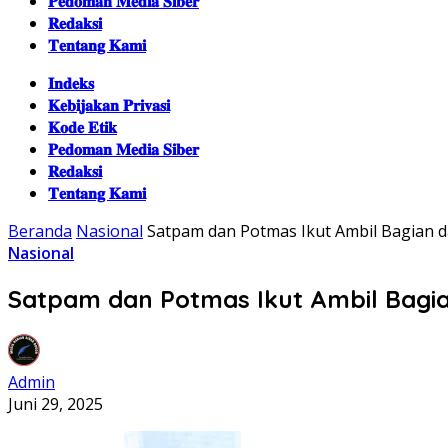
𝐏𝐞𝐝𝐨𝐦𝐚𝐧 𝐌𝐞𝐝𝐢𝐚 𝐒𝐢𝐛𝐞𝐫
𝐑𝐞𝐝𝐚𝐤𝐬𝐢
𝐓𝐞𝐧𝐭𝐚𝐧𝐠 𝐊𝐚𝐦𝐢
𝐈𝐧𝐝𝐞𝐤𝐬
𝐊𝐞𝐛𝐢𝐣𝐚𝐤𝐚𝐧 𝐏𝐫𝐢𝐯𝐚𝐬𝐢
𝐊𝐨𝐝𝐞 𝐄𝐭𝐢𝐤
𝐏𝐞𝐝𝐨𝐦𝐚𝐧 𝐌𝐞𝐝𝐢𝐚 𝐒𝐢𝐛𝐞𝐫
𝐑𝐞𝐝𝐚𝐤𝐬𝐢
𝐓𝐞𝐧𝐭𝐚𝐧𝐠 𝐊𝐚𝐦𝐢
Beranda
Nasional
Satpam dan Potmas Ikut Ambil Bagian d
Nasional
Satpam dan Potmas Ikut Ambil Bagia
Admin
Juni 29, 2025