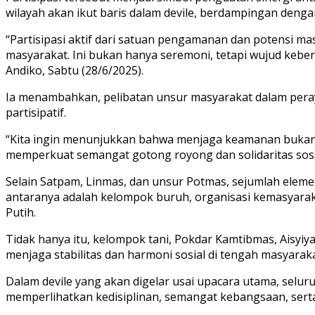
wilayah akan ikut baris dalam devile, berdampingan denga
“Partisipasi aktif dari satuan pengamanan dan potensi m
masyarakat. Ini bukan hanya seremoni, tetapi wujud keb
Andiko, Sabtu (28/6/2025).
Ia menambahkan, pelibatan unsur masyarakat dalam peraya
partisipatif.
“Kita ingin menunjukkan bahwa menjaga keamanan bukan ha
memperkuat semangat gotong royong dan solidaritas sosia
Selain Satpam, Linmas, dan unsur Potmas, sejumlah eleme
antaranya adalah kelompok buruh, organisasi kemasyarak
Putih.
Tidak hanya itu, kelompok tani, Pokdar Kamtibmas, Aisyi
menjaga stabilitas dan harmoni sosial di tengah masyaraka
Dalam devile yang akan digelar usai upacara utama, selu
memperlihatkan kedisiplinan, semangat kebangsaan, serta