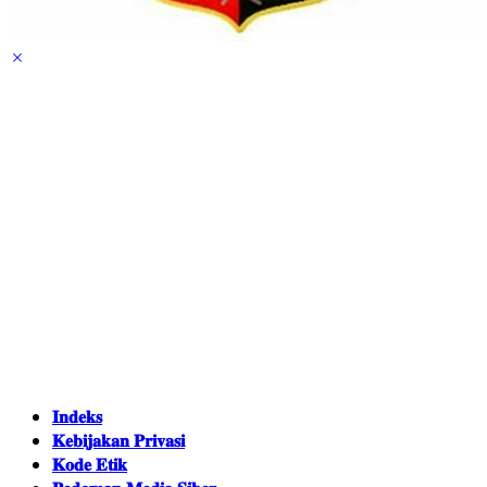
𝐈𝐧𝐝𝐞𝐤𝐬
𝐊𝐞𝐛𝐢𝐣𝐚𝐤𝐚𝐧 𝐏𝐫𝐢𝐯𝐚𝐬𝐢
𝐊𝐨𝐝𝐞 𝐄𝐭𝐢𝐤