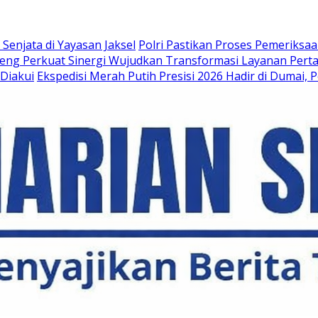
enjata di Yayasan Jaksel
Polri Pastikan Proses Pemeriksaa
teng Perkuat Sinergi Wujudkan Transformasi Layanan Pert
Diakui
Ekspedisi Merah Putih Presisi 2026 Hadir di Dumai,