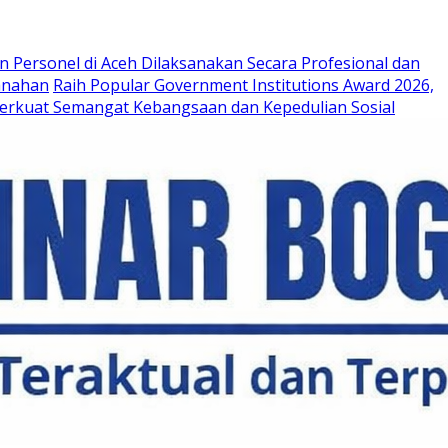
n Personel di Aceh Dilaksanakan Secara Profesional dan
anahan
Raih Popular Government Institutions Award 2026,
 Perkuat Semangat Kebangsaan dan Kepedulian Sosial