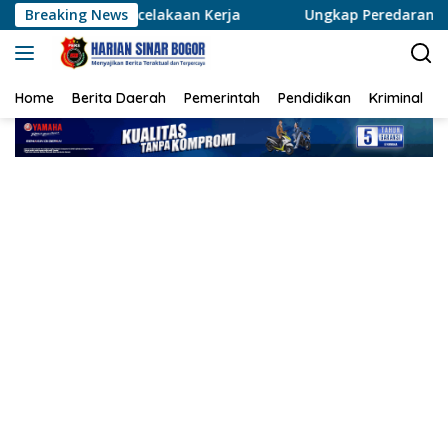
Langsung
celakaan Kerja
Breaking News
Ungkap Peredaran Sabu 39,84 Gram, Sa
ke
konten
Home
Berita Daerah
Pemerintah
Pendidikan
Kriminal