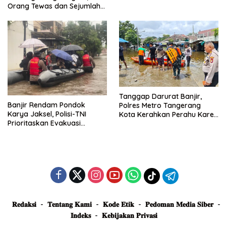
Posko Siaga
Orang Tewas dan Sejumlah
Truk Tertimbun
Tanggap Darurat Banjir,
Banjir Rendam Pondok
Polres Metro Tangerang
Karya Jaksel, Polisi-TNI
Kota Kerahkan Perahu Karet
Prioritaskan Evakuasi
Evakuasi Warga Jatiuwung
Kelompok Rentan
𝐑𝐞𝐝𝐚𝐤𝐬𝐢
𝐓𝐞𝐧𝐭𝐚𝐧𝐠 𝐊𝐚𝐦𝐢
𝐊𝐨𝐝𝐞 𝐄𝐭𝐢𝐤
𝐏𝐞𝐝𝐨𝐦𝐚𝐧 𝐌𝐞𝐝𝐢𝐚 𝐒𝐢𝐛𝐞𝐫
𝐈𝐧𝐝𝐞𝐤𝐬
𝐊𝐞𝐛𝐢𝐣𝐚𝐤𝐚𝐧 𝐏𝐫𝐢𝐯𝐚𝐬𝐢