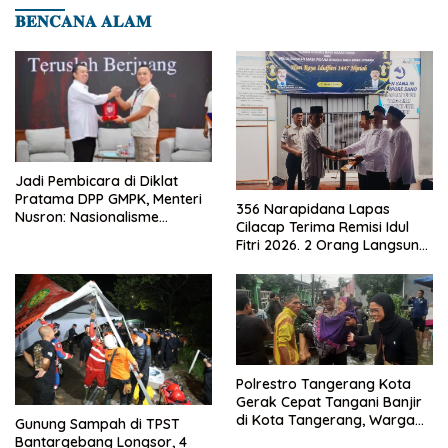
𝐁𝐄𝐍𝐂𝐀𝐍𝐀 𝐀𝐋𝐀𝐌
Jadi Pembicara di Diklat
Pratama DPP GMPK, Menteri
356 Narapidana Lapas
Nusron: Nasionalisme
Cilacap Terima Remisi Idul
Menjadikan Bangsa yang
Fitri 2026. 2 Orang Langsung
Kuat
Bebas
Polrestro Tangerang Kota
Gerak Cepat Tangani Banjir
di Kota Tangerang, Warga
Gunung Sampah di TPST
Dievakuasi dan Didirikan
Bantargebang Longsor, 4