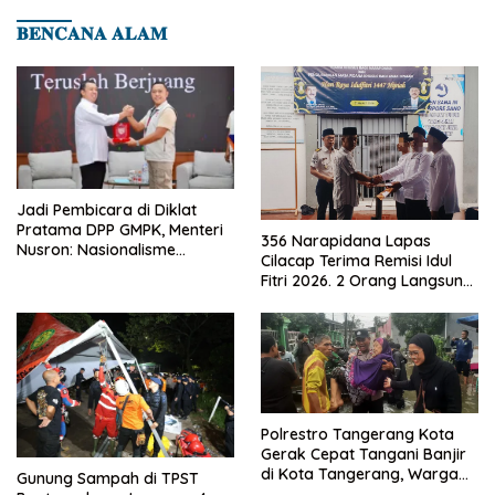
𝐁𝐄𝐍𝐂𝐀𝐍𝐀 𝐀𝐋𝐀𝐌
Jadi Pembicara di Diklat
Pratama DPP GMPK, Menteri
356 Narapidana Lapas
Nusron: Nasionalisme
Cilacap Terima Remisi Idul
Menjadikan Bangsa yang
Fitri 2026. 2 Orang Langsung
Kuat
Bebas
Polrestro Tangerang Kota
Gerak Cepat Tangani Banjir
di Kota Tangerang, Warga
Gunung Sampah di TPST
Dievakuasi dan Didirikan