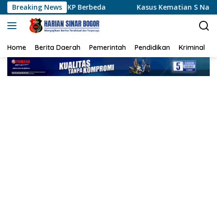
Langsung
P Berbeda
Breaking News
Kasus Kematian S Naik ke Tahap Penyidikan,
ke
konten
Home
Berita Daerah
Pemerintah
Pendidikan
Kriminal