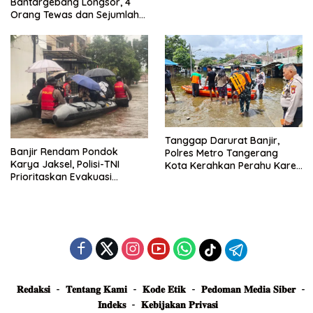
Bantargebang Longsor, 4
Posko Siaga
Orang Tewas dan Sejumlah
Truk Tertimbun
Tanggap Darurat Banjir,
Banjir Rendam Pondok
Polres Metro Tangerang
Karya Jaksel, Polisi-TNI
Kota Kerahkan Perahu Karet
Prioritaskan Evakuasi
Evakuasi Warga Jatiuwung
Kelompok Rentan
𝐑𝐞𝐝𝐚𝐤𝐬𝐢
𝐓𝐞𝐧𝐭𝐚𝐧𝐠 𝐊𝐚𝐦𝐢
𝐊𝐨𝐝𝐞 𝐄𝐭𝐢𝐤
𝐏𝐞𝐝𝐨𝐦𝐚𝐧 𝐌𝐞𝐝𝐢𝐚 𝐒𝐢𝐛𝐞𝐫
𝐈𝐧𝐝𝐞𝐤𝐬
𝐊𝐞𝐛𝐢𝐣𝐚𝐤𝐚𝐧 𝐏𝐫𝐢𝐯𝐚𝐬𝐢