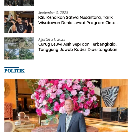
Milyaran Rupiah Dibelanjakan Ribuan Alumni
SMANSA Makassar
September 3, 2025
KSL Kenalkan Satwa Nusantara, Tarik
Wisatawan Dunia Lewat Program Cinta
Satwa
Agustus 31, 2025
Curug Leuwi Asih Sepi dan Terbengkalai,
Tanggung Jawab Kades Dipertanyakan
𝐏𝐎𝐋𝐈𝐓𝐈𝐊