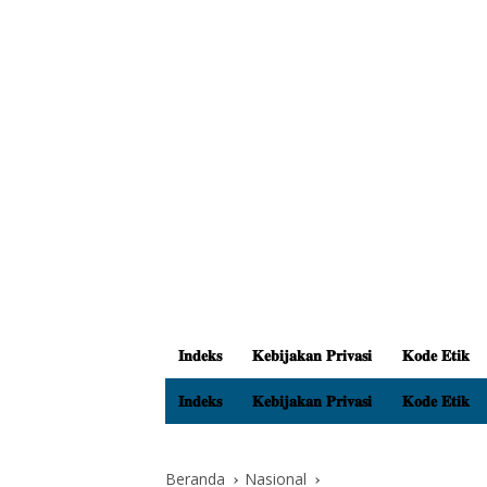
𝐈𝐧𝐝𝐞𝐤𝐬
𝐊𝐞𝐛𝐢𝐣𝐚𝐤𝐚𝐧 𝐏𝐫𝐢𝐯𝐚𝐬𝐢
𝐊𝐨𝐝𝐞 𝐄𝐭𝐢𝐤
𝐈𝐧𝐝𝐞𝐤𝐬
𝐊𝐞𝐛𝐢𝐣𝐚𝐤𝐚𝐧 𝐏𝐫𝐢𝐯𝐚𝐬𝐢
𝐊𝐨𝐝𝐞 𝐄𝐭𝐢𝐤
Beranda
Nasional