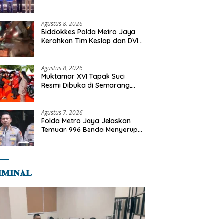
Jangan Cuma Jadi Penonton,
Jadilah Talenta Digital
Agustus 8, 2026
Biddokkes Polda Metro Jaya
Kerahkan Tim Keslap dan DVI
Tangani Kebakaran Gedung
Bapenda
Agustus 8, 2026
Muktamar XVI Tapak Suci
Resmi Dibuka di Semarang,
Kapolri Terima Anugerah
Anggota Kehormatan
Agustus 7, 2026
Polda Metro Jaya Jelaskan
Temuan 996 Benda Menyerupai
Senjata di Yayasan Jaksel
𝐌𝐈𝐍𝐀𝐋