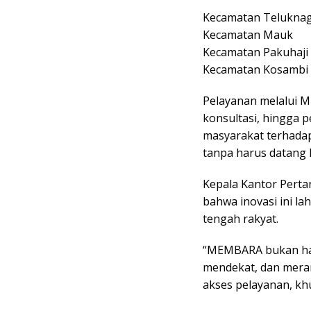
Kecamatan Telukna
Kecamatan Mauk
Kecamatan Pakuhaji
Kecamatan Kosambi
Pelayanan melalui 
konsultasi, hingga 
masyarakat terhadap
tanpa harus datang k
Kepala Kantor Pert
bahwa inovasi ini l
tengah rakyat.
“MEMBARA bukan hany
mendekat, dan meran
akses pelayanan, khu