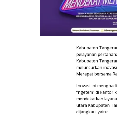
Kabupaten Tangera
pelayanan pertanaha
Kabupaten Tangeran
meluncurkan inovas
Merapat bersama Rak
Inovasi ini menghadi
“ngetem” di kantor 
mendekatkan layanan
utara Kabupaten Tan
dijangkau, yaitu: