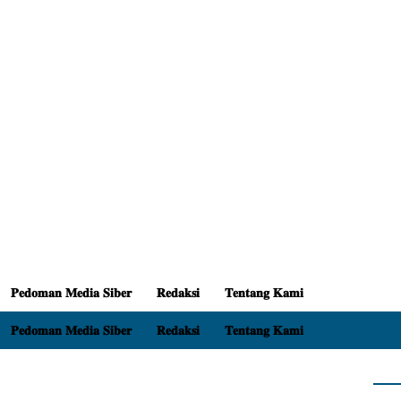
𝐏𝐞𝐝𝐨𝐦𝐚𝐧 𝐌𝐞𝐝𝐢𝐚 𝐒𝐢𝐛𝐞𝐫
𝐑𝐞𝐝𝐚𝐤𝐬𝐢
𝐓𝐞𝐧𝐭𝐚𝐧𝐠 𝐊𝐚𝐦𝐢
𝐏𝐞𝐝𝐨𝐦𝐚𝐧 𝐌𝐞𝐝𝐢𝐚 𝐒𝐢𝐛𝐞𝐫
𝐑𝐞𝐝𝐚𝐤𝐬𝐢
𝐓𝐞𝐧𝐭𝐚𝐧𝐠 𝐊𝐚𝐦𝐢