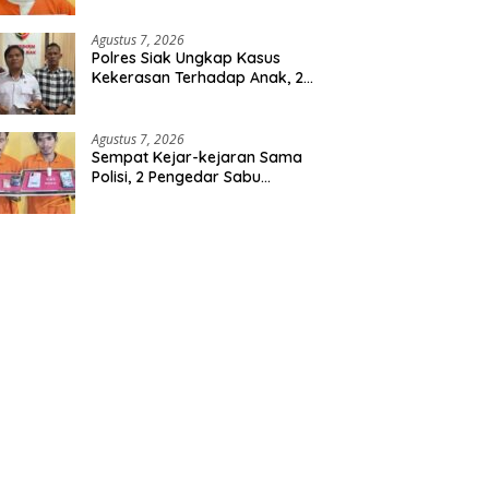
Berencana, Seorang Pria
Berhasil Diamankan
Agustus 7, 2026
Polres Siak Ungkap Kasus
Kekerasan Terhadap Anak, 2
Tersangka Diamankan
Agustus 7, 2026
Sempat Kejar-kejaran Sama
Polisi, 2 Pengedar Sabu
Diringkus Satresnarkoba
Polres Inhu