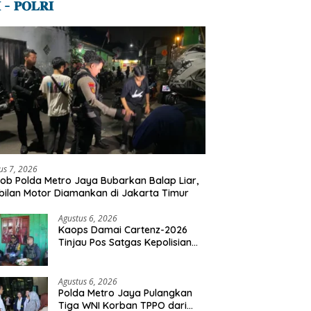
 – 𝐏𝐎𝐋𝐑𝐈
us 7, 2026
ob Polda Metro Jaya Bubarkan Balap Liar,
ilan Motor Diamankan di Jakarta Timur
Agustus 6, 2026
Kaops Damai Cartenz-2026
Tinjau Pos Satgas Kepolisian
Ops Damai Cartenz di Sinak,
Perkuat Pendekatan Humanis
Bersama Masyarakat
Agustus 6, 2026
Polda Metro Jaya Pulangkan
Tiga WNI Korban TPPO dari