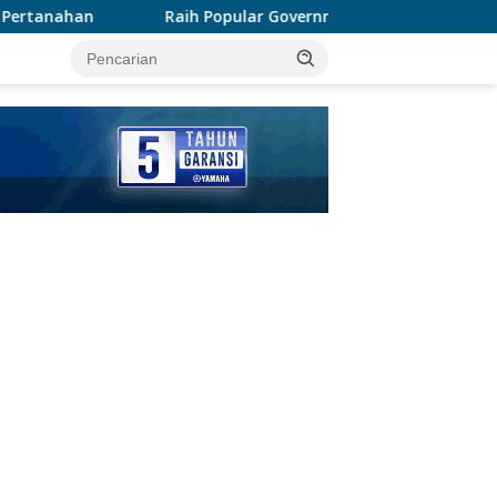
lar Government Institutions Award 2026, Kinerja Komunikasi P
tutup