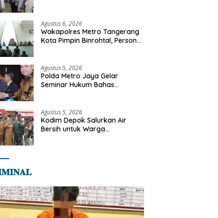
Libya
Agustus 6, 2026
Wakapolres Metro Tangerang
Kota Pimpin Binrohtal, Personel
Diajak Perkuat Integritas dan
Bekal Akhirat
Agustus 5, 2026
Polda Metro Jaya Gelar
Seminar Hukum Bahas
Perluasan Objek Praperadilan
dalam KUHAP Baru
Agustus 5, 2026
Kodim Depok Salurkan Air
Bersih untuk Warga
Terdampak Kekeringan di
Cipayung Jaya
𝐌𝐈𝐍𝐀𝐋