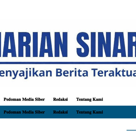
𝐏𝐞𝐝𝐨𝐦𝐚𝐧 𝐌𝐞𝐝𝐢𝐚 𝐒𝐢𝐛𝐞𝐫
𝐑𝐞𝐝𝐚𝐤𝐬𝐢
𝐓𝐞𝐧𝐭𝐚𝐧𝐠 𝐊𝐚𝐦𝐢
𝐏𝐞𝐝𝐨𝐦𝐚𝐧 𝐌𝐞𝐝𝐢𝐚 𝐒𝐢𝐛𝐞𝐫
𝐑𝐞𝐝𝐚𝐤𝐬𝐢
𝐓𝐞𝐧𝐭𝐚𝐧𝐠 𝐊𝐚𝐦𝐢