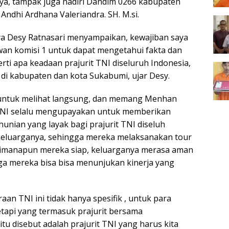
nya, tampak juga hadiri Dandim 0266 kabupaten
 Andhi Ardhana Valeriandra. SH. M.si.
 Desy Ratnasari menyampaikan, kewajiban saya
an komisi 1 untuk dapat mengetahui fakta dan
rti apa keadaan prajurit TNI diseluruh Indonesia,
di kabupaten dan kota Sukabumi, ujar Desy.
a untuk melihat langsung, dan memang Menhan
NI selalu mengupayakan untuk memberikan
hunian yang layak bagi prajurit TNI diseluh
keluarganya, sehingga mereka melaksanakan tour
dimanapun mereka siap, keluarganya merasa aman
a mereka bisa bisa menunjukan kinerja yang
aan TNI ini tidak hanya spesifik , untuk para
etapi yang termasuk prajurit bersama
u disebut adalah prajurit TNI yang harus kita