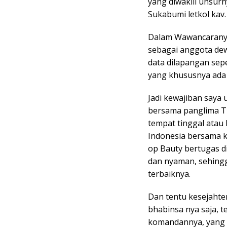
yang diwakili unsur
Sukabumi letkol kav.
Dalam Wawancaranya
sebagai anggota dew
data dilapangan sepe
yang khususnya ada 
Jadi kewajiban say
bersama panglima T
tempat tinggal atau 
Indonesia bersama 
op Bauty bertugas 
dan nyaman, sehingg
terbaiknya.
Dan tentu kesejahter
bhabinsa nya saja, t
komandannya, yang it