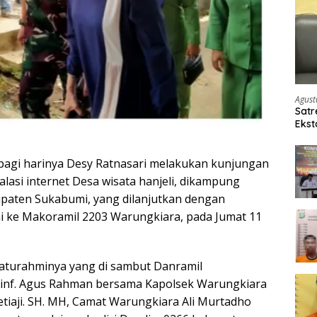
Agust
Satr
Ekst
Etom
pagi harinya Desy Ratnasari melakukan kunjungan
stalasi internet Desa wisata hanjeli, dikampung
upaten Sukabumi, yang dilanjutkan dengan
i ke Makoramil 2203 Warungkiara, pada Jumat 11
aturahminya yang di sambut Danramil
 inf. Agus Rahman bersama Kapolsek Warungkiara
etiaji. SH. MH, Camat Warungkiara Ali Murtadho