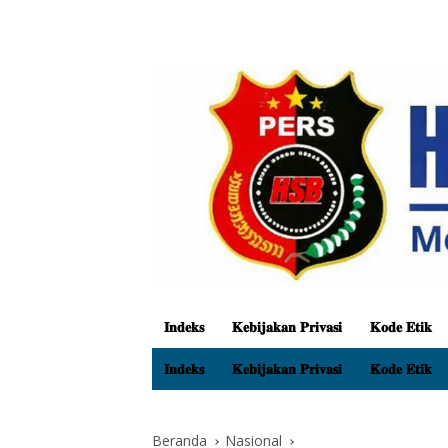
𝐈𝐧𝐝𝐞𝐤𝐬
𝐊𝐞𝐛𝐢𝐣𝐚𝐤𝐚𝐧 𝐏𝐫𝐢𝐯𝐚𝐬𝐢
𝐊𝐨𝐝𝐞 𝐄𝐭𝐢𝐤
𝐈𝐧𝐝𝐞𝐤𝐬
𝐊𝐞𝐛𝐢𝐣𝐚𝐤𝐚𝐧 𝐏𝐫𝐢𝐯𝐚𝐬𝐢
𝐊𝐨𝐝𝐞 𝐄𝐭𝐢𝐤
Beranda
Nasional