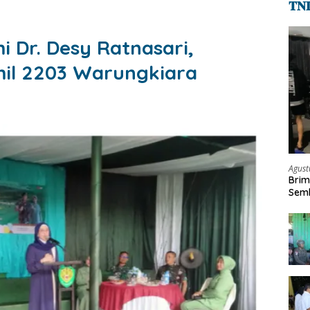
𝐓𝐍
 Dr. Desy Ratnasari,
amil 2203 Warungkiara
Agust
Brim
Semb