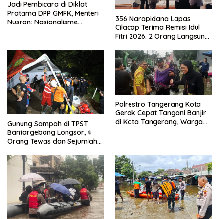
Jadi Pembicara di Diklat
Pratama DPP GMPK, Menteri
356 Narapidana Lapas
Nusron: Nasionalisme
Cilacap Terima Remisi Idul
Menjadikan Bangsa yang
Fitri 2026. 2 Orang Langsung
Kuat
Bebas
Polrestro Tangerang Kota
Gerak Cepat Tangani Banjir
di Kota Tangerang, Warga
Gunung Sampah di TPST
Dievakuasi dan Didirikan
Bantargebang Longsor, 4
Posko Siaga
Orang Tewas dan Sejumlah
Truk Tertimbun