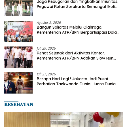
Jaga Kebugaran dan Tingkatkan Imunitas,
Pegawai Rutan Surakarta Semangat Ikuti
Senam Pagi
Agustus 2, 2026
Bangun Soliditas Melalui Olahraga,
Kementerian ATR/BPN Berpartisipasi Dalam
Turnamen Tenis Piala Gubernur DKI Jakarta
2026
Juli 29, 2026
Rehat Sejenak dari Aktivitas Kantor,
Kementerian ATR/BPN Adakan Slow Run
Rutin Sepulang Kerja
Juli 27, 2026
Berapa Hari Lagi ! Jakarta Jadi Pusat
Perhatian Taekwondo Dunia, Juara Dunia
Hingga Kampiun Asia Siap Berlaga di 8th
Asian Taekwondo Indonesia Open 2026
𝐊𝐄𝐒𝐄𝐇𝐀𝐓𝐀𝐍