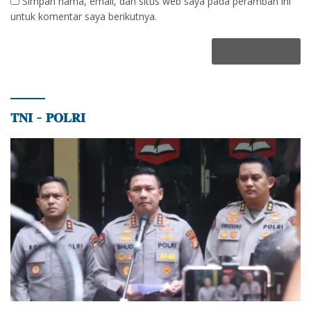
Simpan nama, email, dan situs web saya pada peramban ini
untuk komentar saya berikutnya.
𝐓𝐍𝐈 – 𝐏𝐎𝐋𝐑𝐈