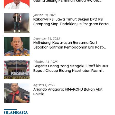
Utama Jelang Pemilihan Ketua RW 010
Kelurahan Tanah Baru
Januari 10, 2026
Rakorwil PSI Jawa Timur: Sekjen DPD PSI
Sampang Siap Tindaklanjuti Program Partai
Desember 18, 2025
Melindungi Kewarasan Bersama Dari
Jebakan Batman Pembodohan Era Post-
Truth
Oktober 23, 2025
Geger!!!! Orang Yang Mengaku Staff khusus
Bupati Cilacap Bidang Kesehatan Resmi
Dilaporkan Ke Dinas Kesehatan Kab.
Banyumas
Agustus 4, 2025
Ariando Anggara: HIMAROHU Bukan Alat
Politik!
𝐎𝐋𝐀𝐇𝐑𝐀𝐆𝐀