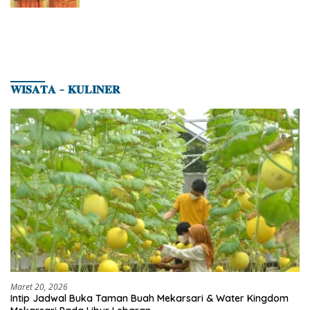
𝐖𝐈𝐒𝐀𝐓𝐀 – 𝐊𝐔𝐋𝐈𝐍𝐄𝐑
Maret 20, 2026
Intip Jadwal Buka Taman Buah Mekarsari & Water Kingdom