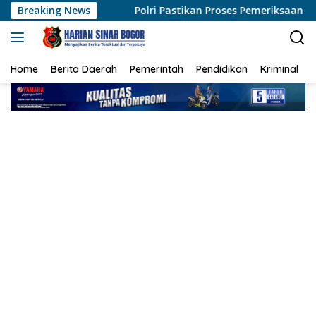
Langsung
Breaking News
Polri Pastikan Proses Pemeriksaan Personel di Aceh Dila
ke
konten
Home
Berita Daerah
Pemerintah
Pendidikan
Kriminal