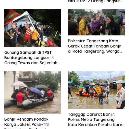
Fitri 2026. 2 Orang Langsung
Kuat
Bebas
Polrestro Tangerang Kota
Gerak Cepat Tangani Banjir
di Kota Tangerang, Warga
Gunung Sampah di TPST
Dievakuasi dan Didirikan
Bantargebang Longsor, 4
Posko Siaga
Orang Tewas dan Sejumlah
Truk Tertimbun
Tanggap Darurat Banjir,
Banjir Rendam Pondok
Polres Metro Tangerang
Karya Jaksel, Polisi-TNI
Kota Kerahkan Perahu Karet