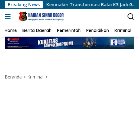
Langsung
Kemnaker Transformasi Balai K3 Jadi Garda Terdepan Penceg
Breaking News
ke
konten
Home
Berita Daerah
Pemerintah
Pendidikan
Kriminal
Beranda
Kriminal