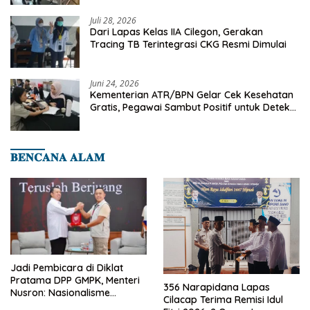
Cilegon
Juli 28, 2026
Dari Lapas Kelas IIA Cilegon, Gerakan
Tracing TB Terintegrasi CKG Resmi Dimulai
Juni 24, 2026
Kementerian ATR/BPN Gelar Cek Kesehatan
Gratis, Pegawai Sambut Positif untuk Deteksi
Dini Penyakit
𝐁𝐄𝐍𝐂𝐀𝐍𝐀 𝐀𝐋𝐀𝐌
Jadi Pembicara di Diklat
Pratama DPP GMPK, Menteri
356 Narapidana Lapas
Nusron: Nasionalisme
Cilacap Terima Remisi Idul
Menjadikan Bangsa yang