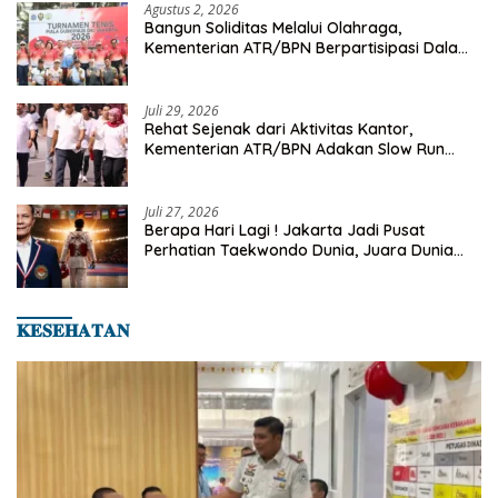
Agustus 2, 2026
Bangun Soliditas Melalui Olahraga,
Kementerian ATR/BPN Berpartisipasi Dalam
Turnamen Tenis Piala Gubernur DKI Jakarta
2026
Juli 29, 2026
Rehat Sejenak dari Aktivitas Kantor,
Kementerian ATR/BPN Adakan Slow Run
Rutin Sepulang Kerja
Juli 27, 2026
Berapa Hari Lagi ! Jakarta Jadi Pusat
Perhatian Taekwondo Dunia, Juara Dunia
Hingga Kampiun Asia Siap Berlaga di 8th
Asian Taekwondo Indonesia Open 2026
𝐊𝐄𝐒𝐄𝐇𝐀𝐓𝐀𝐍