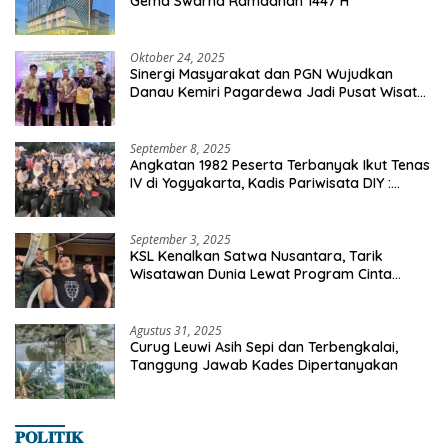
Gema Swarna Ramadhan 1447 H
Oktober 24, 2025
Sinergi Masyarakat dan PGN Wujudkan
Danau Kemiri Pagardewa Jadi Pusat Wisata
dan Ekonomi Desa
September 8, 2025
Angkatan 1982 Peserta Terbanyak Ikut Tenas
IV di Yogyakarta, Kadis Pariwisata DIY :
Milyaran Rupiah Dibelanjakan Ribuan Alumni
SMANSA Makassar
September 3, 2025
KSL Kenalkan Satwa Nusantara, Tarik
Wisatawan Dunia Lewat Program Cinta
Satwa
Agustus 31, 2025
Curug Leuwi Asih Sepi dan Terbengkalai,
Tanggung Jawab Kades Dipertanyakan
𝐏𝐎𝐋𝐈𝐓𝐈𝐊