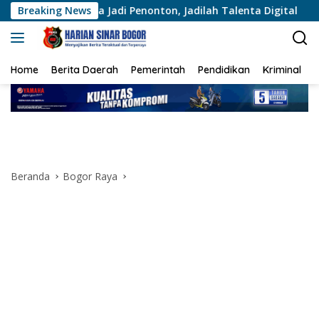
Langsung
adi Penonton, Jadilah Talenta Digital
Breaking News
Bakti Kesehatan
ke
konten
Home
Berita Daerah
Pemerintah
Pendidikan
Kriminal
Beranda
Bogor Raya