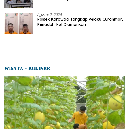
Karhutla di Kerumutan
Agustus 7, 2026
Polsek Karawaci Tangkap Pelaku Curanmor,
Penadah Ikut Diamankan
𝐖𝐈𝐒𝐀𝐓𝐀 – 𝐊𝐔𝐋𝐈𝐍𝐄𝐑