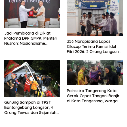
Jadi Pembicara di Diklat
Pratama DPP GMPK, Menteri
356 Narapidana Lapas
Nusron: Nasionalisme
Cilacap Terima Remisi Idul
Menjadikan Bangsa yang
Fitri 2026. 2 Orang Langsung
Kuat
Bebas
Polrestro Tangerang Kota
Gerak Cepat Tangani Banjir
di Kota Tangerang, Warga
Gunung Sampah di TPST
Dievakuasi dan Didirikan
Bantargebang Longsor, 4
Posko Siaga
Orang Tewas dan Sejumlah
Truk Tertimbun