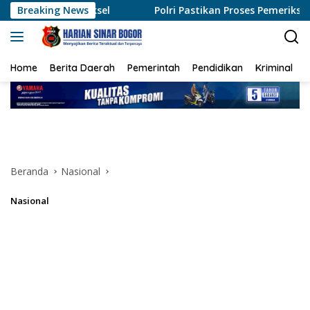
Langsung
aksel
Breaking News
Polri Pastikan Proses Pemeriksaan Personel di Ac
ke
konten
Home
Berita Daerah
Pemerintah
Pendidikan
Kriminal
Beranda
Nasional
Nasional