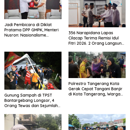
Jadi Pembicara di Diklat
Pratama DPP GMPK, Menteri
356 Narapidana Lapas
Nusron: Nasionalisme
Cilacap Terima Remisi Idul
Menjadikan Bangsa yang
Fitri 2026. 2 Orang Langsung
Kuat
Bebas
Polrestro Tangerang Kota
Gerak Cepat Tangani Banjir
di Kota Tangerang, Warga
Gunung Sampah di TPST
Dievakuasi dan Didirikan
Bantargebang Longsor, 4
Posko Siaga
Orang Tewas dan Sejumlah
Truk Tertimbun