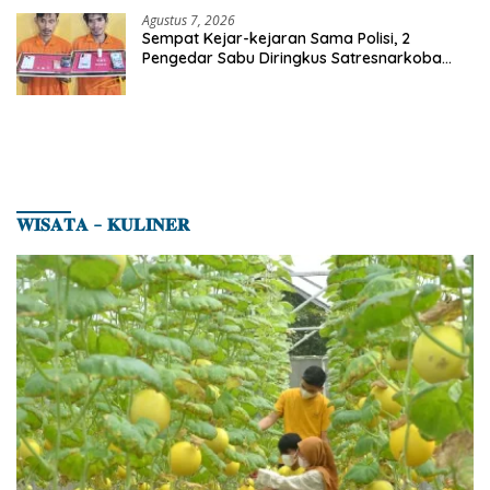
Agustus 7, 2026
Sempat Kejar-kejaran Sama Polisi, 2
Pengedar Sabu Diringkus Satresnarkoba
Polres Inhu
𝐖𝐈𝐒𝐀𝐓𝐀 – 𝐊𝐔𝐋𝐈𝐍𝐄𝐑