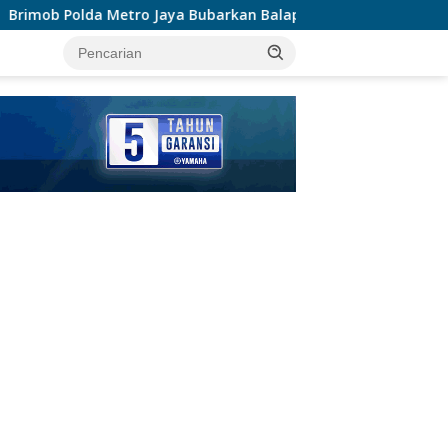
ya Bubarkan Balap Liar, Sembilan Motor Diamankan di Jakarta 
tutup