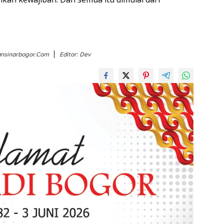
iansinarbogor.com
Editor: Dev