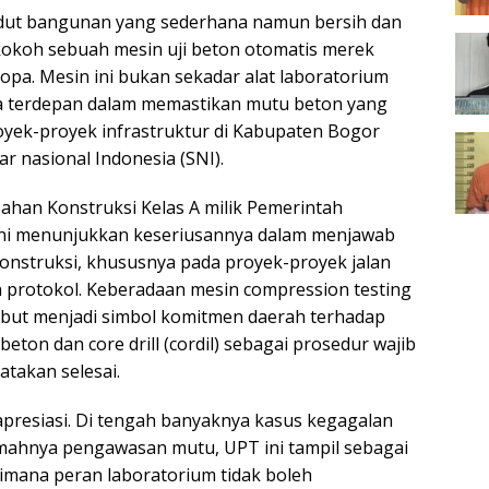
dut bangunan yang sederhana namun bersih dan
i kokoh sebuah mesin uji beton otomatis merek
opa. Mesin ini bukan sekadar alat laboratorium
da terdepan dalam memastikan mutu beton yang
yek-proyek infrastruktur di Kabupaten Bogor
r nasional Indonesia (SNI).
han Konstruksi Kelas A milik Pemerintah
ni menunjukkan keseriusannya dalam menjawab
konstruksi, khususnya pada proyek-proyek jalan
n protokol. Keberadaan mesin compression testing
but menjadi simbol komitmen daerah terhadap
beton dan core drill (cordil) sebagai prosedur wajib
atakan selesai.
iapresiasi. Di tengah banyaknya kasus kegagalan
emahnya pengawasan mutu, UPT ini tampil sebagai
imana peran laboratorium tidak boleh