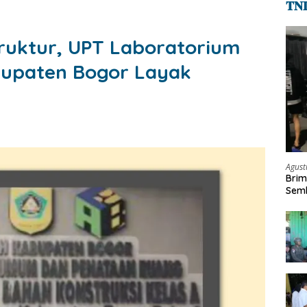
𝐓𝐍
ruktur, UPT Laboratorium
bupaten Bogor Layak
Agust
Brim
Semb