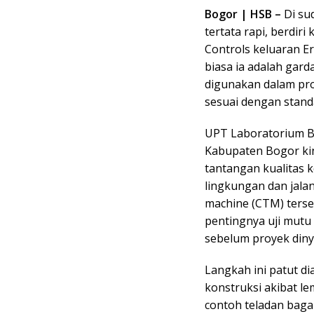
Bogor | HSB –
Di su
tertata rapi, berdir
Controls keluaran Er
biasa ia adalah gar
digunakan dalam pro
sesuai dengan standa
UPT Laboratorium Ba
Kabupaten Bogor ki
tantangan kualitas 
lingkungan dan jala
machine (CTM) terse
pentingnya uji mutu 
sebelum proyek diny
Langkah ini patut d
konstruksi akibat l
contoh teladan baga