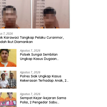
us 7, 2026
ek Karawaci Tangkap Pelaku Curanmor,
dah Ikut Diamankan
Agustus 7, 2026
Polsek Sungai Sembilan
Ungkap Kasus Dugaan
Percobaan Pembunuhan
Berencana, Seorang Pria
Berhasil Diamankan
Agustus 7, 2026
Polres Siak Ungkap Kasus
Kekerasan Terhadap Anak, 2
Tersangka Diamankan
Agustus 7, 2026
Sempat Kejar-kejaran Sama
Polisi, 2 Pengedar Sabu
Diringkus Satresnarkoba