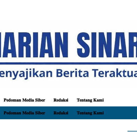
𝐏𝐞𝐝𝐨𝐦𝐚𝐧 𝐌𝐞𝐝𝐢𝐚 𝐒𝐢𝐛𝐞𝐫
𝐑𝐞𝐝𝐚𝐤𝐬𝐢
𝐓𝐞𝐧𝐭𝐚𝐧𝐠 𝐊𝐚𝐦𝐢
𝐏𝐞𝐝𝐨𝐦𝐚𝐧 𝐌𝐞𝐝𝐢𝐚 𝐒𝐢𝐛𝐞𝐫
𝐑𝐞𝐝𝐚𝐤𝐬𝐢
𝐓𝐞𝐧𝐭𝐚𝐧𝐠 𝐊𝐚𝐦𝐢