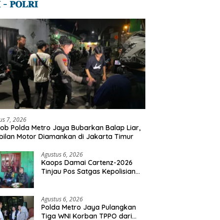
 – 𝐏𝐎𝐋𝐑𝐈
us 7, 2026
ob Polda Metro Jaya Bubarkan Balap Liar,
ilan Motor Diamankan di Jakarta Timur
Agustus 6, 2026
Kaops Damai Cartenz-2026
Tinjau Pos Satgas Kepolisian
Ops Damai Cartenz di Sinak,
Perkuat Pendekatan Humanis
Bersama Masyarakat
Agustus 6, 2026
Polda Metro Jaya Pulangkan
Tiga WNI Korban TPPO dari