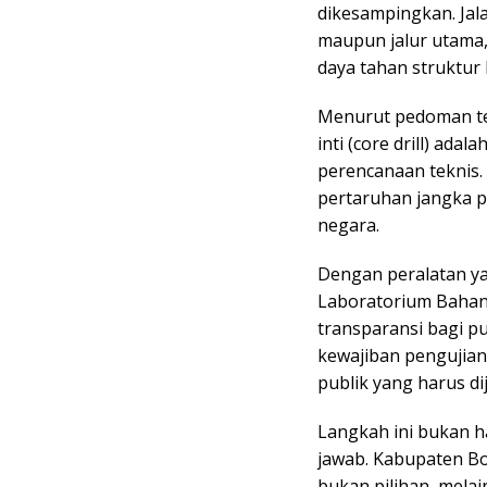
dikesampingkan. Jal
maupun jalur utama,
daya tahan struktur 
Menurut pedoman te
inti (core drill) ada
perencanaan teknis. 
pertaruhan jangka 
negara.
Dengan peralatan ya
Laboratorium Baha
transparansi bagi pu
kewajiban pengujian
publik yang harus d
Langkah ini bukan h
jawab. Kabupaten B
bukan pilihan, melai