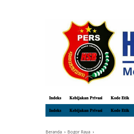
𝐈𝐧𝐝𝐞𝐤𝐬
𝐊𝐞𝐛𝐢𝐣𝐚𝐤𝐚𝐧 𝐏𝐫𝐢𝐯𝐚𝐬𝐢
𝐊𝐨𝐝𝐞 𝐄𝐭𝐢𝐤
𝐈𝐧𝐝𝐞𝐤𝐬
𝐊𝐞𝐛𝐢𝐣𝐚𝐤𝐚𝐧 𝐏𝐫𝐢𝐯𝐚𝐬𝐢
𝐊𝐨𝐝𝐞 𝐄𝐭𝐢𝐤
Beranda
Bogor Raya