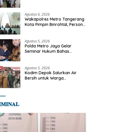
Libya
Agustus 6, 2026
Wakapolres Metro Tangerang
Kota Pimpin Binrohtal, Personel
Diajak Perkuat Integritas dan
Bekal Akhirat
Agustus 5, 2026
Polda Metro Jaya Gelar
Seminar Hukum Bahas
Perluasan Objek Praperadilan
dalam KUHAP Baru
Agustus 5, 2026
Kodim Depok Salurkan Air
Bersih untuk Warga
Terdampak Kekeringan di
Cipayung Jaya
𝐌𝐈𝐍𝐀𝐋