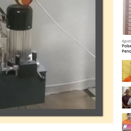
Agust
Pols
Pena