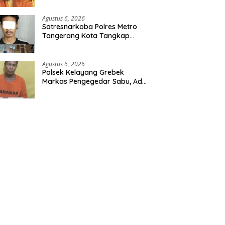
Polres Inhu
Agustus 6, 2026
Satresnarkoba Polres Metro
Tangerang Kota Tangkap
Pengedar Obat Keras Ilegal,
Ribuan Butir Tramadol dan
Hexymer Disita
Agustus 6, 2026
Polsek Kelayang Grebek
Markas Pengegedar Sabu, Ada
Lubang Tanah Untuk
Menyimpan Barang Bukti