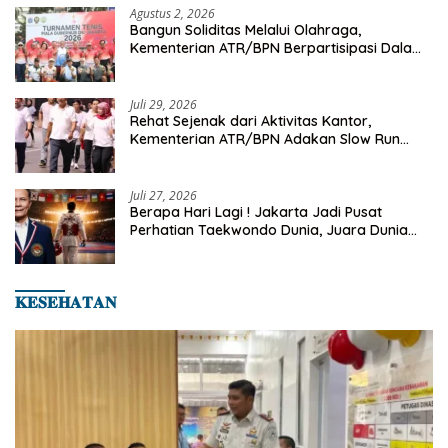
Agustus 2, 2026
Bangun Soliditas Melalui Olahraga,
Kementerian ATR/BPN Berpartisipasi Dalam
Turnamen Tenis Piala Gubernur DKI Jakarta
2026
Juli 29, 2026
Rehat Sejenak dari Aktivitas Kantor,
Kementerian ATR/BPN Adakan Slow Run
Rutin Sepulang Kerja
Juli 27, 2026
Berapa Hari Lagi ! Jakarta Jadi Pusat
Perhatian Taekwondo Dunia, Juara Dunia
Hingga Kampiun Asia Siap Berlaga di 8th
Asian Taekwondo Indonesia Open 2026
𝐊𝐄𝐒𝐄𝐇𝐀𝐓𝐀𝐍