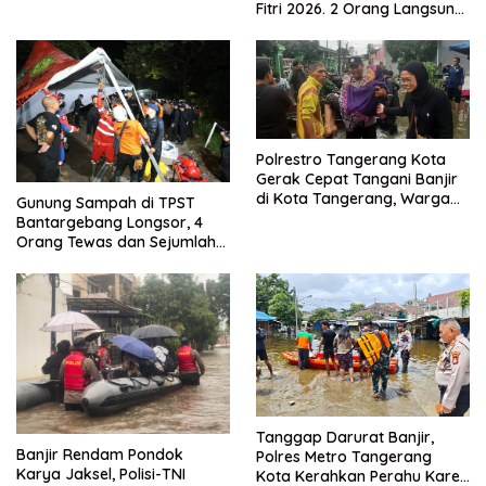
Fitri 2026. 2 Orang Langsung
Kuat
Bebas
Polrestro Tangerang Kota
Gerak Cepat Tangani Banjir
di Kota Tangerang, Warga
Gunung Sampah di TPST
Dievakuasi dan Didirikan
Bantargebang Longsor, 4
Posko Siaga
Orang Tewas dan Sejumlah
Truk Tertimbun
Tanggap Darurat Banjir,
Banjir Rendam Pondok
Polres Metro Tangerang
Karya Jaksel, Polisi-TNI
Kota Kerahkan Perahu Karet