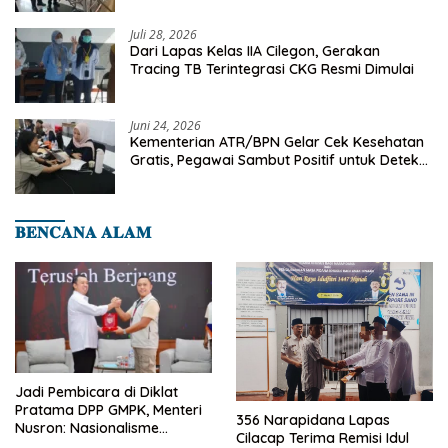
Cilegon
Juli 28, 2026
Dari Lapas Kelas IIA Cilegon, Gerakan
Tracing TB Terintegrasi CKG Resmi Dimulai
Juni 24, 2026
Kementerian ATR/BPN Gelar Cek Kesehatan
Gratis, Pegawai Sambut Positif untuk Deteksi
Dini Penyakit
𝐁𝐄𝐍𝐂𝐀𝐍𝐀 𝐀𝐋𝐀𝐌
Jadi Pembicara di Diklat
Pratama DPP GMPK, Menteri
356 Narapidana Lapas
Nusron: Nasionalisme
Cilacap Terima Remisi Idul
Menjadikan Bangsa yang