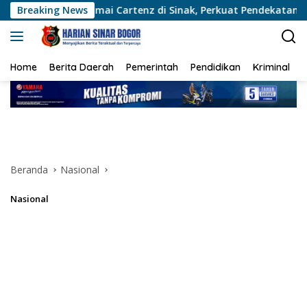
Langsung
Damai Cartenz di Sinak, Perkuat Pendekatan Humanis Bersama 
Breaking News
ke
konten
Home
Berita Daerah
Pemerintah
Pendidikan
Kriminal
Beranda
Nasional
Nasional