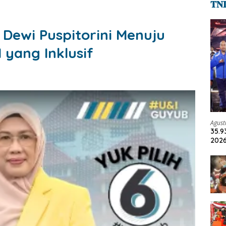
𝐓𝐍
 Dewi Puspitorini Menuju
 yang Inklusif
Agust
35.9
2026
Jadi