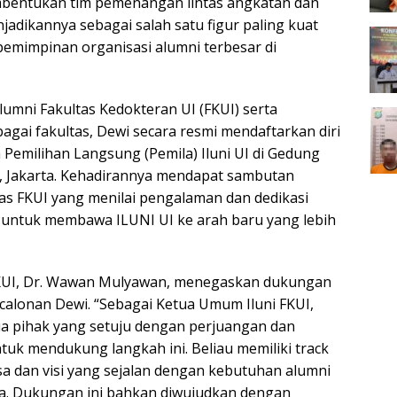
mbentukan tim pemenangan lintas angkatan dan
jadikannya sebagai salah satu figur paling kuat
pemimpinan organisasi alumni terbesar di
lumni Fakultas Kedokteran UI (FKUI) serta
agai fakultas, Dewi secara resmi mendaftarkan diri
ia Pemilihan Langsung (Pemila) Iluni UI di Gedung
, Jakarta. Kehadirannya mendapat sambutan
as FKUI yang menilai pengalaman dan dedikasi
 untuk membawa ILUNI UI ke arah baru yang lebih
KUI, Dr. Wawan Mulyawan, menegaskan dukungan
alonan Dewi. “Sebagai Ketua Umum Iluni FKUI,
a pihak yang setuju dengan perjuangan dan
tuk mendukung langkah ini. Beliau memiliki track
sa dan visi yang sejalan dengan kebutuhan alumni
nya. Dukungan ini bahkan diwujudkan dengan