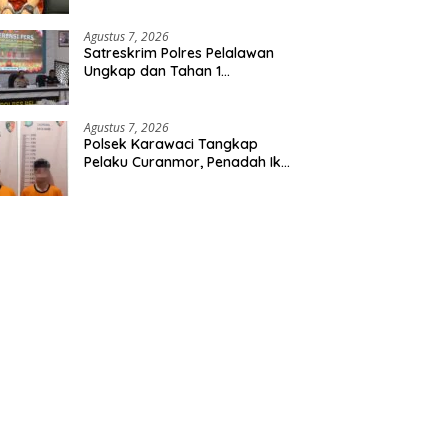
Etomidate dari Seorang Pria
Agustus 7, 2026
Satreskrim Polres Pelalawan
Ungkap dan Tahan 1
Tersangka Kasus Tindak
Pidana Karhutla di Kerumutan
Agustus 7, 2026
Polsek Karawaci Tangkap
Pelaku Curanmor, Penadah Ikut
Diamankan