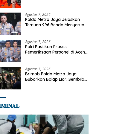
Kapolri Terima Anugerah
Anggota Kehormatan
Agustus 7, 2026
Polda Metro Jaya Jelaskan
Temuan 996 Benda Menyerupai
Senjata di Yayasan Jaksel
Agustus 7, 2026
Polri Pastikan Proses
Pemeriksaan Personel di Aceh
Dilaksanakan Secara
Profesional dan Transparan
Agustus 7, 2026
Brimob Polda Metro Jaya
Bubarkan Balap Liar, Sembilan
Motor Diamankan di Jakarta
Timur
𝐌𝐈𝐍𝐀𝐋