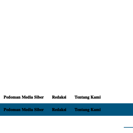
𝐏𝐞𝐝𝐨𝐦𝐚𝐧 𝐌𝐞𝐝𝐢𝐚 𝐒𝐢𝐛𝐞𝐫
𝐑𝐞𝐝𝐚𝐤𝐬𝐢
𝐓𝐞𝐧𝐭𝐚𝐧𝐠 𝐊𝐚𝐦𝐢
𝐏𝐞𝐝𝐨𝐦𝐚𝐧 𝐌𝐞𝐝𝐢𝐚 𝐒𝐢𝐛𝐞𝐫
𝐑𝐞𝐝𝐚𝐤𝐬𝐢
𝐓𝐞𝐧𝐭𝐚𝐧𝐠 𝐊𝐚𝐦𝐢