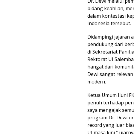
Dr. Dewi melalui pe
bidang keahlian, men
dalam kontestasi ke
Indonesia tersebut.
Didampingi jajaran a
pendukung dari berb
di Sekretariat Panit
Rektorat UI Salemba
hangat dari komunit
Dewi sangat relevan
modern.
Ketua Umum Iluni F
penuh terhadap penc
saya mengajak semu
program Dr. Dewi un
record yang luar bia
UI masa kini,” ujar