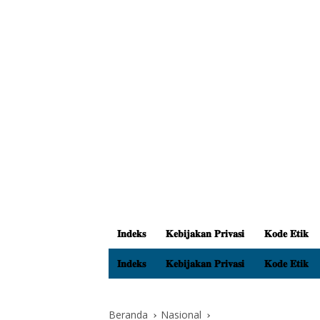
𝐈𝐧𝐝𝐞𝐤𝐬
𝐊𝐞𝐛𝐢𝐣𝐚𝐤𝐚𝐧 𝐏𝐫𝐢𝐯𝐚𝐬𝐢
𝐊𝐨𝐝𝐞 𝐄𝐭𝐢𝐤
𝐈𝐧𝐝𝐞𝐤𝐬
𝐊𝐞𝐛𝐢𝐣𝐚𝐤𝐚𝐧 𝐏𝐫𝐢𝐯𝐚𝐬𝐢
𝐊𝐨𝐝𝐞 𝐄𝐭𝐢𝐤
Beranda
Nasional