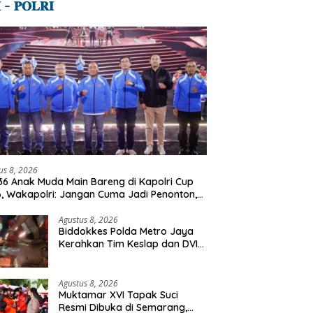
 – 𝐏𝐎𝐋𝐑𝐈
us 8, 2026
36 Anak Muda Main Bareng di Kapolri Cup
, Wakapolri: Jangan Cuma Jadi Penonton,
lah Talenta Digital
Agustus 8, 2026
Biddokkes Polda Metro Jaya
Kerahkan Tim Keslap dan DVI
Tangani Kebakaran Gedung
Bapenda
Agustus 8, 2026
Muktamar XVI Tapak Suci
Resmi Dibuka di Semarang,