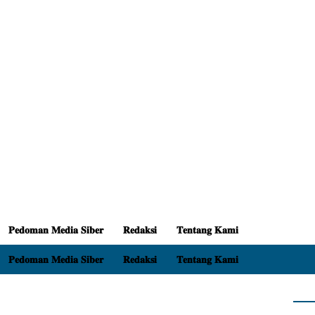
𝐏𝐞𝐝𝐨𝐦𝐚𝐧 𝐌𝐞𝐝𝐢𝐚 𝐒𝐢𝐛𝐞𝐫
𝐑𝐞𝐝𝐚𝐤𝐬𝐢
𝐓𝐞𝐧𝐭𝐚𝐧𝐠 𝐊𝐚𝐦𝐢
𝐏𝐞𝐝𝐨𝐦𝐚𝐧 𝐌𝐞𝐝𝐢𝐚 𝐒𝐢𝐛𝐞𝐫
𝐑𝐞𝐝𝐚𝐤𝐬𝐢
𝐓𝐞𝐧𝐭𝐚𝐧𝐠 𝐊𝐚𝐦𝐢