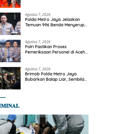
Kapolri Terima Anugerah
Anggota Kehormatan
Agustus 7, 2026
Polda Metro Jaya Jelaskan
Temuan 996 Benda Menyerupai
Senjata di Yayasan Jaksel
Agustus 7, 2026
Polri Pastikan Proses
Pemeriksaan Personel di Aceh
Dilaksanakan Secara
Profesional dan Transparan
Agustus 7, 2026
Brimob Polda Metro Jaya
Bubarkan Balap Liar, Sembilan
Motor Diamankan di Jakarta
Timur
𝐌𝐈𝐍𝐀𝐋