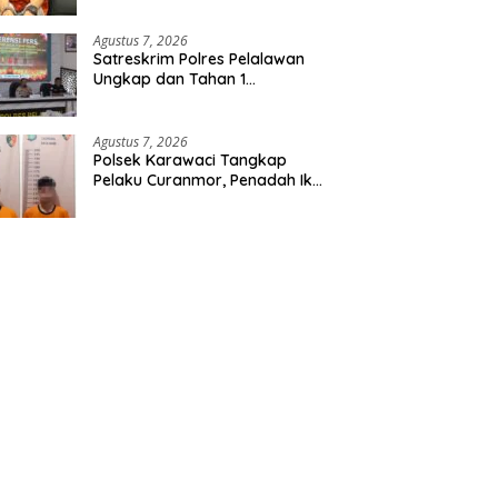
Etomidate dari Seorang Pria
Agustus 7, 2026
Satreskrim Polres Pelalawan
Ungkap dan Tahan 1
Tersangka Kasus Tindak
Pidana Karhutla di Kerumutan
Agustus 7, 2026
Polsek Karawaci Tangkap
Pelaku Curanmor, Penadah Ikut
Diamankan