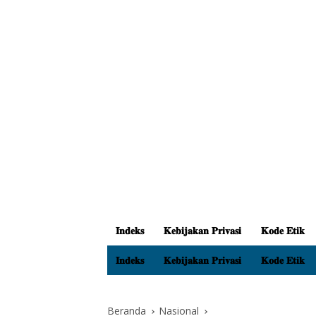
𝐈𝐧𝐝𝐞𝐤𝐬
𝐊𝐞𝐛𝐢𝐣𝐚𝐤𝐚𝐧 𝐏𝐫𝐢𝐯𝐚𝐬𝐢
𝐊𝐨𝐝𝐞 𝐄𝐭𝐢𝐤
𝐈𝐧𝐝𝐞𝐤𝐬
𝐊𝐞𝐛𝐢𝐣𝐚𝐤𝐚𝐧 𝐏𝐫𝐢𝐯𝐚𝐬𝐢
𝐊𝐨𝐝𝐞 𝐄𝐭𝐢𝐤
Beranda
Nasional