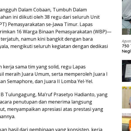
angguh Dalam Cobaan, Tumbuh Dalam
an ini diikuti oleh 38 regu dari seluruh Unit
PT) Pemasyarakatan se-Jawa Timur. Lapas
rimkan 16 Warga Binaan Pemasyarakatan (WBP)—
terjatuh, namun kini bangkit dengan bara
Agust
la, mengikuti seluruh kegiatan dengan dedikasi
750 
Negl
 kerja sama tim yang solid, regu Lapas
l meraih Juara Umum, serta memperoleh Juara I
an Semaphore, dan Juara II Lomba Yel-Yel.
IIB Tulungagung, Ma’ruf Prasetyo Hadianto, yang
upacara penutupan dan menerima langsung
t, menyampaikan apresiasi atas prestasi yang
aannya.
kan hasil dari pembinaan yang konsisten, kerja