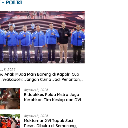
 – 𝐏𝐎𝐋𝐑𝐈
us 8, 2026
36 Anak Muda Main Bareng di Kapolri Cup
, Wakapolri: Jangan Cuma Jadi Penonton,
lah Talenta Digital
Agustus 8, 2026
Biddokkes Polda Metro Jaya
Kerahkan Tim Keslap dan DVI
Tangani Kebakaran Gedung
Bapenda
Agustus 8, 2026
Muktamar XVI Tapak Suci
Resmi Dibuka di Semarang,