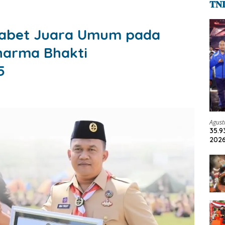
𝐓𝐍
Sabet Juara Umum pada
harma Bhakti
5
Agust
35.9
2026
Jadi