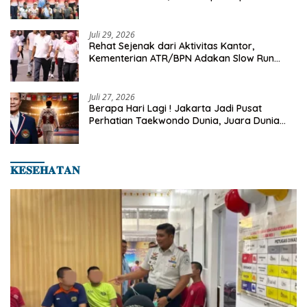
Turnamen Tenis Piala Gubernur DKI Jakarta
2026
Juli 29, 2026
Rehat Sejenak dari Aktivitas Kantor,
Kementerian ATR/BPN Adakan Slow Run
Rutin Sepulang Kerja
Juli 27, 2026
Berapa Hari Lagi ! Jakarta Jadi Pusat
Perhatian Taekwondo Dunia, Juara Dunia
Hingga Kampiun Asia Siap Berlaga di 8th
Asian Taekwondo Indonesia Open 2026
𝐊𝐄𝐒𝐄𝐇𝐀𝐓𝐀𝐍