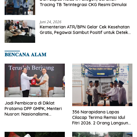
Tracing TB Terintegrasi CKG Resmi Dimulai
Juni 24, 2026
Kementerian ATR/BPN Gelar Cek Kesehatan
Gratis, Pegawai Sambut Positif untuk Deteksi
Dini Penyakit
𝐁𝐄𝐍𝐂𝐀𝐍𝐀 𝐀𝐋𝐀𝐌
Jadi Pembicara di Diklat
Pratama DPP GMPK, Menteri
356 Narapidana Lapas
Nusron: Nasionalisme
Cilacap Terima Remisi Idul
Menjadikan Bangsa yang
Fitri 2026. 2 Orang Langsung
Kuat
Bebas