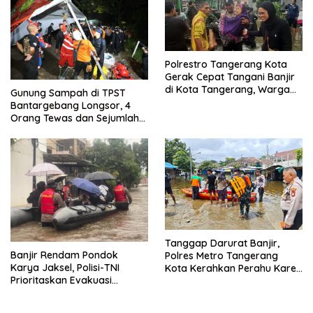
Polrestro Tangerang Kota
Gerak Cepat Tangani Banjir
di Kota Tangerang, Warga
Gunung Sampah di TPST
Dievakuasi dan Didirikan
Bantargebang Longsor, 4
Posko Siaga
Orang Tewas dan Sejumlah
Truk Tertimbun
Tanggap Darurat Banjir,
Banjir Rendam Pondok
Polres Metro Tangerang
Karya Jaksel, Polisi-TNI
Kota Kerahkan Perahu Karet
Prioritaskan Evakuasi
Evakuasi Warga Jatiuwung
Kelompok Rentan