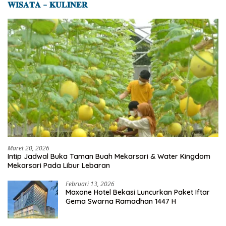
𝐖𝐈𝐒𝐀𝐓𝐀 – 𝐊𝐔𝐋𝐈𝐍𝐄𝐑
Maret 20, 2026
Intip Jadwal Buka Taman Buah Mekarsari & Water Kingdom
Mekarsari Pada Libur Lebaran
Februari 13, 2026
Maxone Hotel Bekasi Luncurkan Paket Iftar
Gema Swarna Ramadhan 1447 H