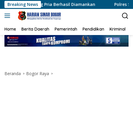
Langsung
Pria Berhasil Diamankan
Breaking News
Polres Siak Ungkap Kasus K
ke
konten
Home
Berita Daerah
Pemerintah
Pendidikan
Kriminal
Beranda
Bogor Raya