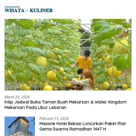
𝐖𝐈𝐒𝐀𝐓𝐀 – 𝐊𝐔𝐋𝐈𝐍𝐄𝐑
Maret 20, 2026
Intip Jadwal Buka Taman Buah Mekarsari & Water Kingdom
Mekarsari Pada Libur Lebaran
Februari 13, 2026
Maxone Hotel Bekasi Luncurkan Paket Iftar
Gema Swarna Ramadhan 1447 H