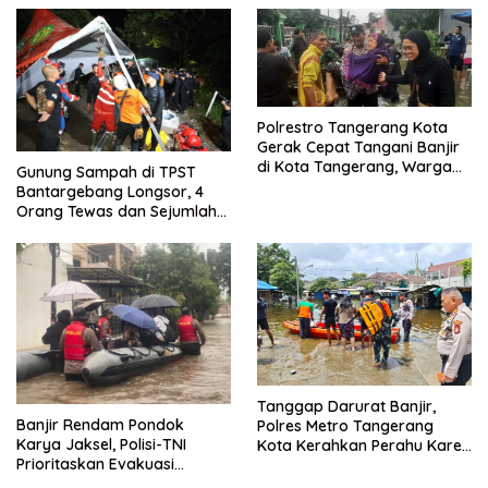
Polrestro Tangerang Kota
Gerak Cepat Tangani Banjir
di Kota Tangerang, Warga
Gunung Sampah di TPST
Dievakuasi dan Didirikan
Bantargebang Longsor, 4
Posko Siaga
Orang Tewas dan Sejumlah
Truk Tertimbun
Tanggap Darurat Banjir,
Banjir Rendam Pondok
Polres Metro Tangerang
Karya Jaksel, Polisi-TNI
Kota Kerahkan Perahu Karet
Prioritaskan Evakuasi
Evakuasi Warga Jatiuwung
Kelompok Rentan