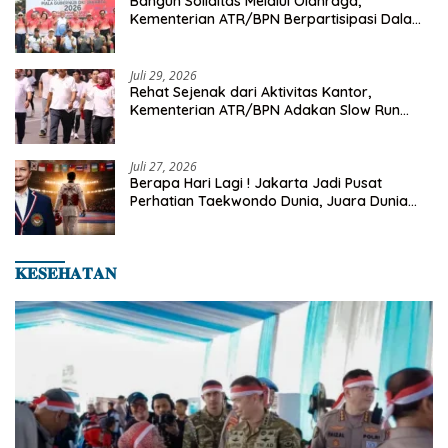
Bangun Soliditas Melalui Olahraga,
Kementerian ATR/BPN Berpartisipasi Dalam
Turnamen Tenis Piala Gubernur DKI Jakarta
2026
Juli 29, 2026
Rehat Sejenak dari Aktivitas Kantor,
Kementerian ATR/BPN Adakan Slow Run
Rutin Sepulang Kerja
Juli 27, 2026
Berapa Hari Lagi ! Jakarta Jadi Pusat
Perhatian Taekwondo Dunia, Juara Dunia
Hingga Kampiun Asia Siap Berlaga di 8th
Asian Taekwondo Indonesia Open 2026
𝐊𝐄𝐒𝐄𝐇𝐀𝐓𝐀𝐍