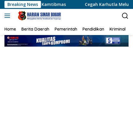
Langsung
uan Kamtibmas
Breaking News
Cegah Karhutla Meluas, Wakapolda Riau
ke
konten
Home
Berita Daerah
Pemerintah
Pendidikan
Kriminal