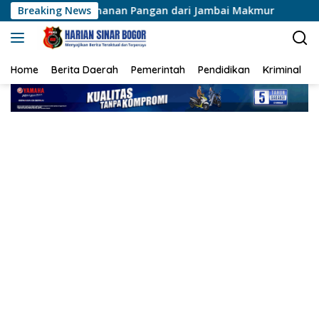
Langsung
etahanan Pangan dari Jambai Makmur
Breaking News
Muktamar XVI T
ke
konten
Home
Berita Daerah
Pemerintah
Pendidikan
Kriminal