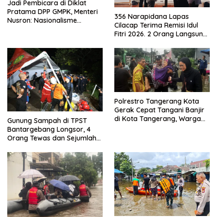
Jadi Pembicara di Diklat
Pratama DPP GMPK, Menteri
356 Narapidana Lapas
Nusron: Nasionalisme
Cilacap Terima Remisi Idul
Menjadikan Bangsa yang
Fitri 2026. 2 Orang Langsung
Kuat
Bebas
Polrestro Tangerang Kota
Gerak Cepat Tangani Banjir
di Kota Tangerang, Warga
Gunung Sampah di TPST
Dievakuasi dan Didirikan
Bantargebang Longsor, 4
Posko Siaga
Orang Tewas dan Sejumlah
Truk Tertimbun