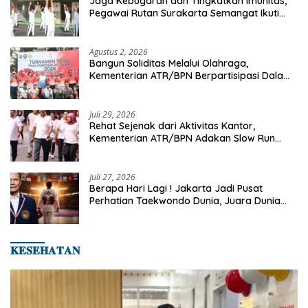
Jaga Kebugaran dan Tingkatkan Imunitas,
Pegawai Rutan Surakarta Semangat Ikuti
Senam Pagi
Agustus 2, 2026
Bangun Soliditas Melalui Olahraga,
Kementerian ATR/BPN Berpartisipasi Dalam
Turnamen Tenis Piala Gubernur DKI Jakarta
2026
Juli 29, 2026
Rehat Sejenak dari Aktivitas Kantor,
Kementerian ATR/BPN Adakan Slow Run
Rutin Sepulang Kerja
Juli 27, 2026
Berapa Hari Lagi ! Jakarta Jadi Pusat
Perhatian Taekwondo Dunia, Juara Dunia
Hingga Kampiun Asia Siap Berlaga di 8th
Asian Taekwondo Indonesia Open 2026
𝐊𝐄𝐒𝐄𝐇𝐀𝐓𝐀𝐍