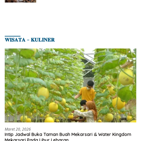
𝐖𝐈𝐒𝐀𝐓𝐀 – 𝐊𝐔𝐋𝐈𝐍𝐄𝐑
Maret 20, 2026
Intip Jadwal Buka Taman Buah Mekarsari & Water Kingdom
Mekarsari Pada Libur Lebaran