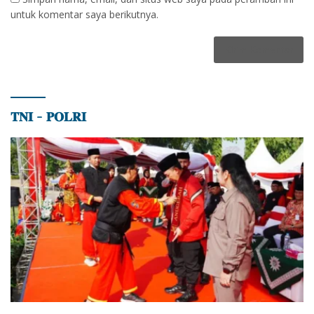
untuk komentar saya berikutnya.
𝐓𝐍𝐈 – 𝐏𝐎𝐋𝐑𝐈