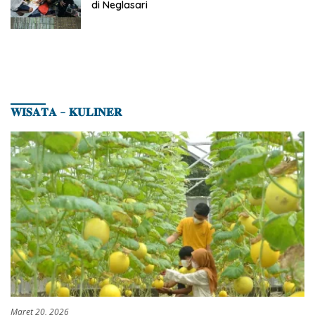
di Neglasari
𝐖𝐈𝐒𝐀𝐓𝐀 – 𝐊𝐔𝐋𝐈𝐍𝐄𝐑
Maret 20, 2026