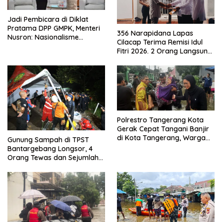
Jadi Pembicara di Diklat
Pratama DPP GMPK, Menteri
356 Narapidana Lapas
Nusron: Nasionalisme
Cilacap Terima Remisi Idul
Menjadikan Bangsa yang
Fitri 2026. 2 Orang Langsung
Kuat
Bebas
Polrestro Tangerang Kota
Gerak Cepat Tangani Banjir
di Kota Tangerang, Warga
Gunung Sampah di TPST
Dievakuasi dan Didirikan
Bantargebang Longsor, 4
Posko Siaga
Orang Tewas dan Sejumlah
Truk Tertimbun