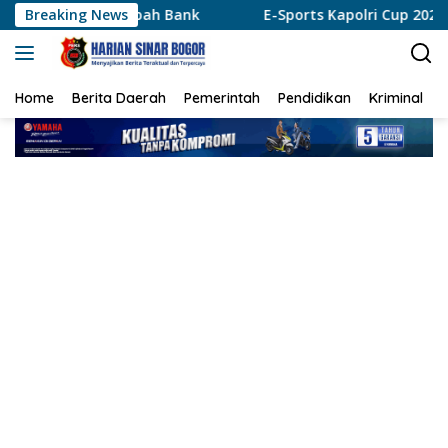
Langsung
sabah Bank
Breaking News
E-Sports Kapolri Cup 2026 Jadi Wadah Gen Z
ke
konten
Home
Berita Daerah
Pemerintah
Pendidikan
Kriminal