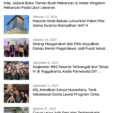
Intip Jadwal Buka Taman Buah Mekarsari & Water Kingdom
Mekarsari Pada Libur Lebaran
Februari 13, 2026
Maxone Hotel Bekasi Luncurkan Paket Iftar
Gema Swarna Ramadhan 1447 H
Oktober 24, 2025
Sinergi Masyarakat dan PGN Wujudkan
Danau Kemiri Pagardewa Jadi Pusat Wisata
dan Ekonomi Desa
September 8, 2025
Angkatan 1982 Peserta Terbanyak Ikut Tenas
IV di Yogyakarta, Kadis Pariwisata DIY :
Milyaran Rupiah Dibelanjakan Ribuan Alumni
SMANSA Makassar
September 3, 2025
KSL Kenalkan Satwa Nusantara, Tarik
Wisatawan Dunia Lewat Program Cinta
Satwa
Agustus 31, 2025
Curug Leuwi Asih Sepi dan Terbengkalai,