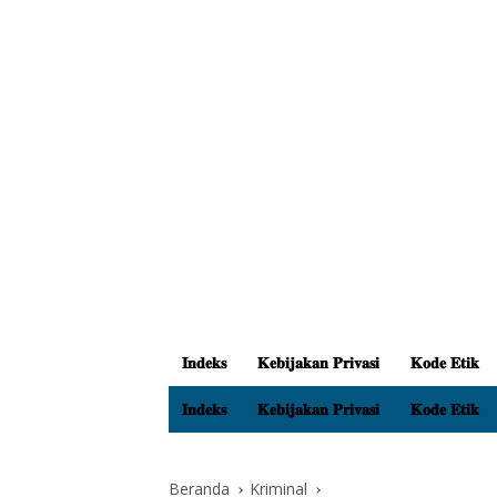
𝐈𝐧𝐝𝐞𝐤𝐬
𝐊𝐞𝐛𝐢𝐣𝐚𝐤𝐚𝐧 𝐏𝐫𝐢𝐯𝐚𝐬𝐢
𝐊𝐨𝐝𝐞 𝐄𝐭𝐢𝐤
𝐈𝐧𝐝𝐞𝐤𝐬
𝐊𝐞𝐛𝐢𝐣𝐚𝐤𝐚𝐧 𝐏𝐫𝐢𝐯𝐚𝐬𝐢
𝐊𝐨𝐝𝐞 𝐄𝐭𝐢𝐤
Beranda
Kriminal