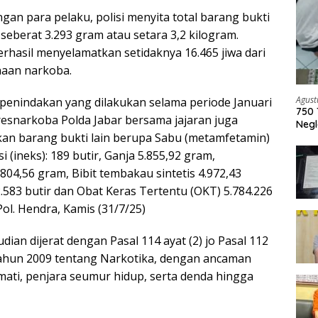
gan para pelaku, polisi menyita total barang bukti
 seberat 3.293 gram atau setara 3,2 kilogram.
rhasil menyelamatkan setidaknya 16.465 jiwa dari
aan narkoba.
Agust
sil penindakan yang dilakukan selama periode Januari
750 
tresnarkoba Polda Jabar bersama jajaran juga
Negl
an barang bukti lain berupa Sabu (metamfetamin)
i (ineks): 189 butir, Ganja 5.855,92 gram,
804,56 gram, Bibit tembakau sintetis 4.972,43
.583 butir dan Obat Keras Tertentu (OKT) 5.784.226
Pol. Hendra, Kamis (31/7/25)
ian dijerat dengan Pasal 114 ayat (2) jo Pasal 112
Tahun 2009 tentang Narkotika, dengan ancaman
ti, penjara seumur hidup, serta denda hingga