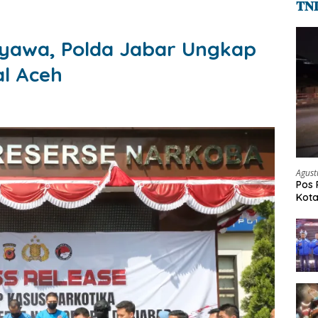
𝐓𝐍
yawa, Polda Jabar Ungkap
l Aceh
Agust
Pos 
Kot