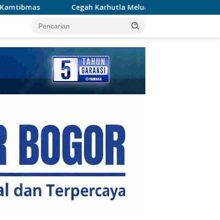
arhutla Meluas, Wakapolda Riau dan Irdam XIX/TT Turun Lang
tutup