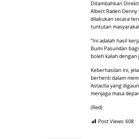
Ditambahkan Direktu
Albert Raden Denny Su
dilakukan secara te
tuntutan masyaraka
”Ini adalah hasil ker
Bumi Pasundan bagi 
boleh kalah dengan j
Keberhasilan ini, je
berhenti dalam meme
Astacita yang digau
menjaga masa depan
(Red)
Post Views:
608