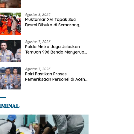
Tangani Kebakaran Gedung
Bapenda
Agustus 8, 2026
Muktamar XVI Tapak Suci
Resmi Dibuka di Semarang,
Kapolri Terima Anugerah
Anggota Kehormatan
Agustus 7, 2026
Polda Metro Jaya Jelaskan
Temuan 996 Benda Menyerupai
Senjata di Yayasan Jaksel
Agustus 7, 2026
Polri Pastikan Proses
Pemeriksaan Personel di Aceh
Dilaksanakan Secara
Profesional dan Transparan
𝐌𝐈𝐍𝐀𝐋