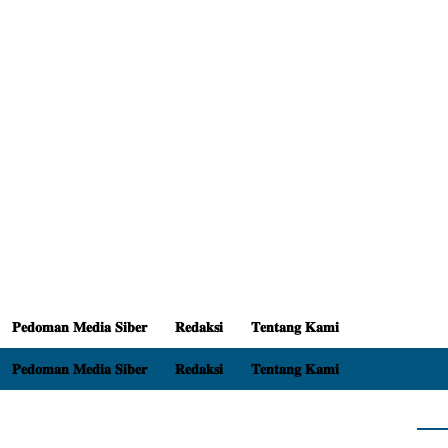
𝐏𝐞𝐝𝐨𝐦𝐚𝐧 𝐌𝐞𝐝𝐢𝐚 𝐒𝐢𝐛𝐞𝐫
𝐑𝐞𝐝𝐚𝐤𝐬𝐢
𝐓𝐞𝐧𝐭𝐚𝐧𝐠 𝐊𝐚𝐦𝐢
𝐏𝐞𝐝𝐨𝐦𝐚𝐧 𝐌𝐞𝐝𝐢𝐚 𝐒𝐢𝐛𝐞𝐫
𝐑𝐞𝐝𝐚𝐤𝐬𝐢
𝐓𝐞𝐧𝐭𝐚𝐧𝐠 𝐊𝐚𝐦𝐢