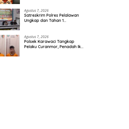
Etomidate dari Seorang Pria
Agustus 7, 2026
Satreskrim Polres Pelalawan
Ungkap dan Tahan 1
Tersangka Kasus Tindak
Pidana Karhutla di Kerumutan
Agustus 7, 2026
Polsek Karawaci Tangkap
Pelaku Curanmor, Penadah Ikut
Diamankan