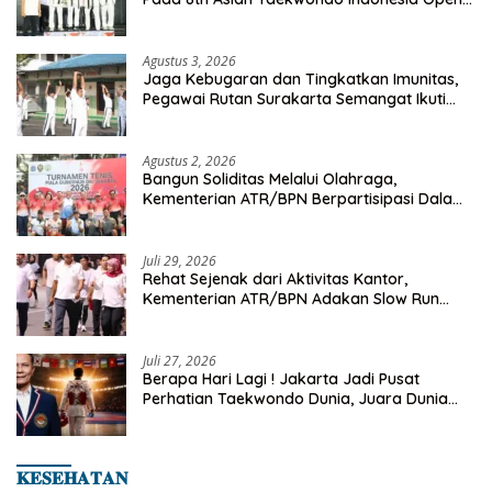
Championship 2026
Agustus 3, 2026
Jaga Kebugaran dan Tingkatkan Imunitas,
Pegawai Rutan Surakarta Semangat Ikuti
Senam Pagi
Agustus 2, 2026
Bangun Soliditas Melalui Olahraga,
Kementerian ATR/BPN Berpartisipasi Dalam
Turnamen Tenis Piala Gubernur DKI Jakarta
2026
Juli 29, 2026
Rehat Sejenak dari Aktivitas Kantor,
Kementerian ATR/BPN Adakan Slow Run
Rutin Sepulang Kerja
Juli 27, 2026
Berapa Hari Lagi ! Jakarta Jadi Pusat
Perhatian Taekwondo Dunia, Juara Dunia
Hingga Kampiun Asia Siap Berlaga di 8th
Asian Taekwondo Indonesia Open 2026
𝐊𝐄𝐒𝐄𝐇𝐀𝐓𝐀𝐍