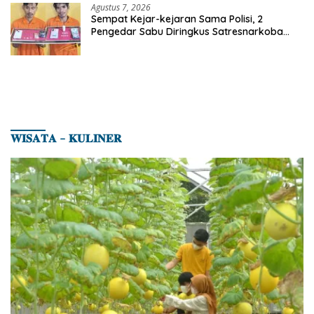
Agustus 7, 2026
Sempat Kejar-kejaran Sama Polisi, 2
Pengedar Sabu Diringkus Satresnarkoba
Polres Inhu
𝐖𝐈𝐒𝐀𝐓𝐀 – 𝐊𝐔𝐋𝐈𝐍𝐄𝐑