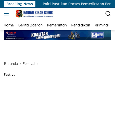
Langsung
Polri Pastikan Proses Pemeriksaan Personel di Aceh Dilaksana
Breaking News
ke
konten
Home
Berita Daerah
Pemerintah
Pendidikan
Kriminal
Beranda
Festival
Festival