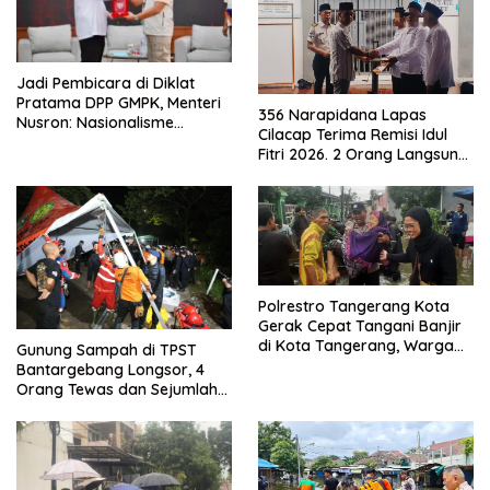
Jadi Pembicara di Diklat
Pratama DPP GMPK, Menteri
356 Narapidana Lapas
Nusron: Nasionalisme
Cilacap Terima Remisi Idul
Menjadikan Bangsa yang
Fitri 2026. 2 Orang Langsung
Kuat
Bebas
Polrestro Tangerang Kota
Gerak Cepat Tangani Banjir
di Kota Tangerang, Warga
Gunung Sampah di TPST
Dievakuasi dan Didirikan
Bantargebang Longsor, 4
Posko Siaga
Orang Tewas dan Sejumlah
Truk Tertimbun