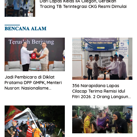
Dari Lapas Kelas IIA Cilegon, Gerakan
Tracing TB Terintegrasi CKG Resmi Dimulai
𝐁𝐄𝐍𝐂𝐀𝐍𝐀 𝐀𝐋𝐀𝐌
Jadi Pembicara di Diklat
Pratama DPP GMPK, Menteri
356 Narapidana Lapas
Nusron: Nasionalisme
Cilacap Terima Remisi Idul
Menjadikan Bangsa yang
Fitri 2026. 2 Orang Langsung
Kuat
Bebas