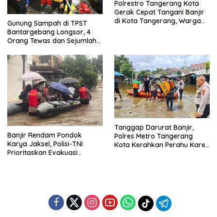
Polrestro Tangerang Kota
Gerak Cepat Tangani Banjir
di Kota Tangerang, Warga
Gunung Sampah di TPST
Dievakuasi dan Didirikan
Bantargebang Longsor, 4
Posko Siaga
Orang Tewas dan Sejumlah
Truk Tertimbun
Tanggap Darurat Banjir,
Banjir Rendam Pondok
Polres Metro Tangerang
Karya Jaksel, Polisi-TNI
Kota Kerahkan Perahu Karet
Prioritaskan Evakuasi
Evakuasi Warga Jatiuwung
Kelompok Rentan