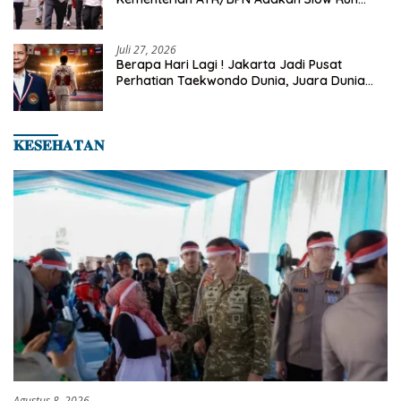
Rutin Sepulang Kerja
Juli 27, 2026
Berapa Hari Lagi ! Jakarta Jadi Pusat
Perhatian Taekwondo Dunia, Juara Dunia
Hingga Kampiun Asia Siap Berlaga di 8th
Asian Taekwondo Indonesia Open 2026
𝐊𝐄𝐒𝐄𝐇𝐀𝐓𝐀𝐍
Agustus 8, 2026