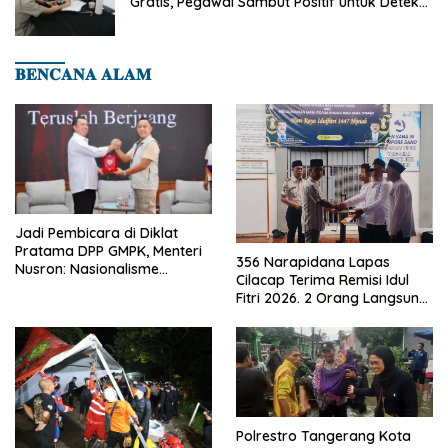
Gratis, Pegawai Sambut Positif untuk Deteksi
Dini Penyakit
𝐁𝐄𝐍𝐂𝐀𝐍𝐀 𝐀𝐋𝐀𝐌
Jadi Pembicara di Diklat
Pratama DPP GMPK, Menteri
356 Narapidana Lapas
Nusron: Nasionalisme
Cilacap Terima Remisi Idul
Menjadikan Bangsa yang
Fitri 2026. 2 Orang Langsung
Kuat
Bebas
Polrestro Tangerang Kota