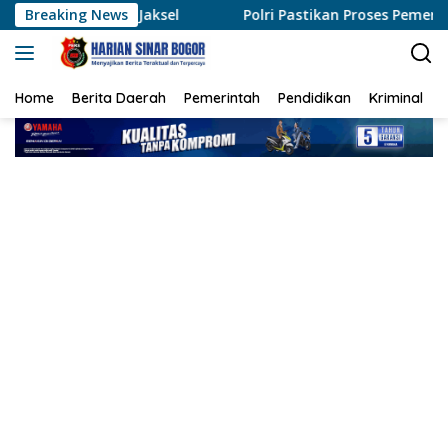
Langsung
sel
Breaking News
Polri Pastikan Proses Pemeriksaan Personel di Aceh
ke
konten
Home
Berita Daerah
Pemerintah
Pendidikan
Kriminal