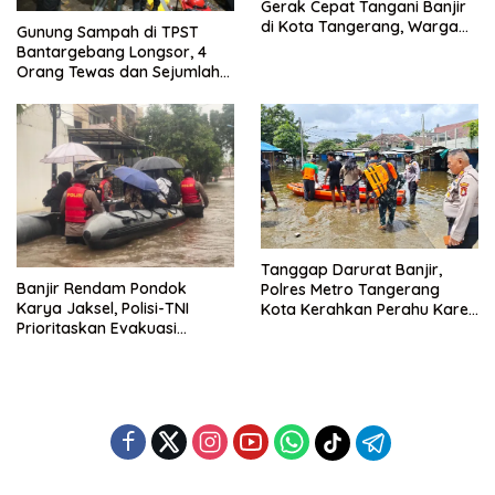
Gerak Cepat Tangani Banjir
di Kota Tangerang, Warga
Gunung Sampah di TPST
Dievakuasi dan Didirikan
Bantargebang Longsor, 4
Posko Siaga
Orang Tewas dan Sejumlah
Truk Tertimbun
Tanggap Darurat Banjir,
Banjir Rendam Pondok
Polres Metro Tangerang
Karya Jaksel, Polisi-TNI
Kota Kerahkan Perahu Karet
Prioritaskan Evakuasi
Evakuasi Warga Jatiuwung
Kelompok Rentan