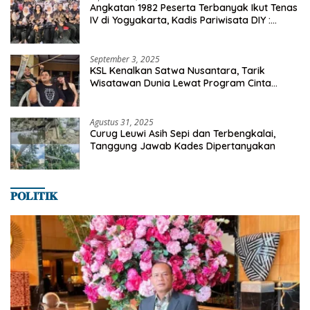
Angkatan 1982 Peserta Terbanyak Ikut Tenas
IV di Yogyakarta, Kadis Pariwisata DIY :
Milyaran Rupiah Dibelanjakan Ribuan Alumni
SMANSA Makassar
September 3, 2025
KSL Kenalkan Satwa Nusantara, Tarik
Wisatawan Dunia Lewat Program Cinta
Satwa
Agustus 31, 2025
Curug Leuwi Asih Sepi dan Terbengkalai,
Tanggung Jawab Kades Dipertanyakan
𝐏𝐎𝐋𝐈𝐓𝐈𝐊