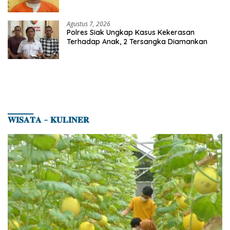
Seorang Pria Berhasil Diamankan
Agustus 7, 2026
Polres Siak Ungkap Kasus Kekerasan
Terhadap Anak, 2 Tersangka Diamankan
𝐖𝐈𝐒𝐀𝐓𝐀 – 𝐊𝐔𝐋𝐈𝐍𝐄𝐑