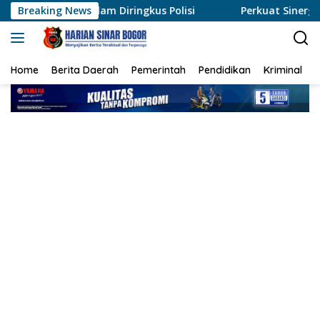
Langsung
am Diringkus Polisi
Breaking News
Perkuat Sinergi, Polres Rohil Duk
ke
konten
Home
Berita Daerah
Pemerintah
Pendidikan
Kriminal