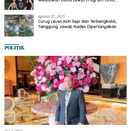
Wisatawan Dunia Lewat Program Cinta
Satwa
Agustus 31, 2025
Curug Leuwi Asih Sepi dan Terbengkalai,
Tanggung Jawab Kades Dipertanyakan
𝐏𝐎𝐋𝐈𝐓𝐈𝐊