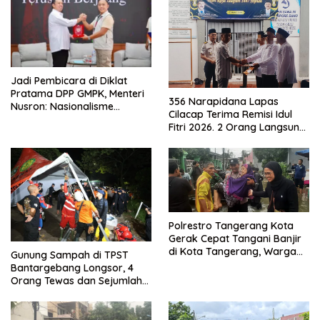
Jadi Pembicara di Diklat
Pratama DPP GMPK, Menteri
356 Narapidana Lapas
Nusron: Nasionalisme
Cilacap Terima Remisi Idul
Menjadikan Bangsa yang
Fitri 2026. 2 Orang Langsung
Kuat
Bebas
Polrestro Tangerang Kota
Gerak Cepat Tangani Banjir
di Kota Tangerang, Warga
Gunung Sampah di TPST
Dievakuasi dan Didirikan
Bantargebang Longsor, 4
Posko Siaga
Orang Tewas dan Sejumlah
Truk Tertimbun