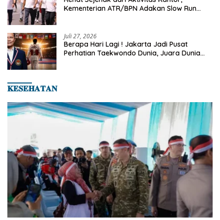
Kementerian ATR/BPN Adakan Slow Run
Rutin Sepulang Kerja
Juli 27, 2026
Berapa Hari Lagi ! Jakarta Jadi Pusat
Perhatian Taekwondo Dunia, Juara Dunia
Hingga Kampiun Asia Siap Berlaga di 8th
Asian Taekwondo Indonesia Open 2026
𝐊𝐄𝐒𝐄𝐇𝐀𝐓𝐀𝐍