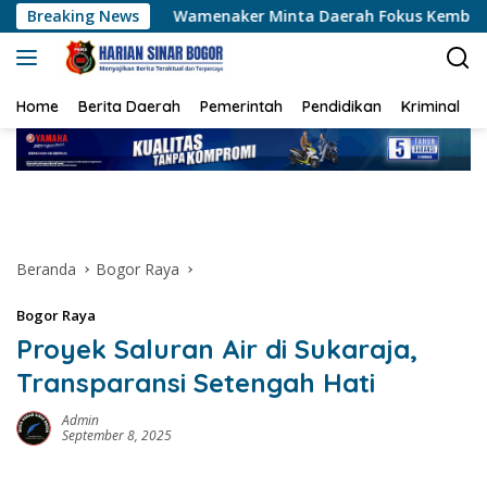
Langsung
Wamenaker Minta Daerah Fokus Kembangkan Kompetensi Gr
Breaking News
ke
konten
Home
Berita Daerah
Pemerintah
Pendidikan
Kriminal
Beranda
Bogor Raya
Bogor Raya
Proyek Saluran Air di Sukaraja,
Transparansi Setengah Hati
Admin
September 8, 2025