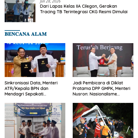
Juli 28, 2026
Dari Lapas Kelas IIA Cilegon, Gerakan
Tracing TB Terintegrasi CKG Resmi Dimulai
𝐁𝐄𝐍𝐂𝐀𝐍𝐀 𝐀𝐋𝐀𝐌
Sinkronisasi Data, Menteri
Jadi Pembicara di Diklat
ATR/Kepala BPN dan
Pratama DPP GMPK, Menteri
Mendagri Sepakati
Nusron: Nasionalisme
Pengintegrasian NIB dan NOP
Menjadikan Bangsa yang
Kuat