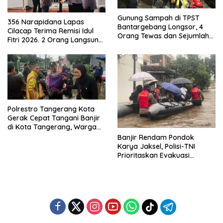
Gunung Sampah di TPST
356 Narapidana Lapas
Bantargebang Longsor, 4
Cilacap Terima Remisi Idul
Orang Tewas dan Sejumlah
Fitri 2026. 2 Orang Langsung
Truk Tertimbun
Bebas
Polrestro Tangerang Kota
Gerak Cepat Tangani Banjir
di Kota Tangerang, Warga
Dievakuasi dan Didirikan
Banjir Rendam Pondok
Posko Siaga
Karya Jaksel, Polisi-TNI
Prioritaskan Evakuasi
Kelompok Rentan