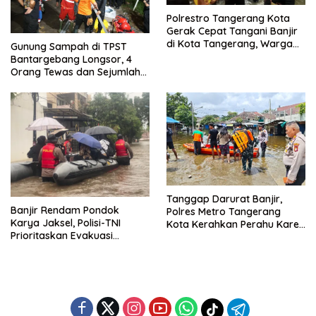
Polrestro Tangerang Kota
Gerak Cepat Tangani Banjir
di Kota Tangerang, Warga
Gunung Sampah di TPST
Dievakuasi dan Didirikan
Bantargebang Longsor, 4
Posko Siaga
Orang Tewas dan Sejumlah
Truk Tertimbun
Tanggap Darurat Banjir,
Banjir Rendam Pondok
Polres Metro Tangerang
Karya Jaksel, Polisi-TNI
Kota Kerahkan Perahu Karet
Prioritaskan Evakuasi
Evakuasi Warga Jatiuwung
Kelompok Rentan