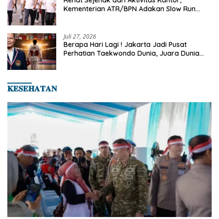
Rehat Sejenak dari Aktivitas Kantor,
Kementerian ATR/BPN Adakan Slow Run
Rutin Sepulang Kerja
Juli 27, 2026
Berapa Hari Lagi ! Jakarta Jadi Pusat
Perhatian Taekwondo Dunia, Juara Dunia
Hingga Kampiun Asia Siap Berlaga di 8th
Asian Taekwondo Indonesia Open 2026
𝐊𝐄𝐒𝐄𝐇𝐀𝐓𝐀𝐍