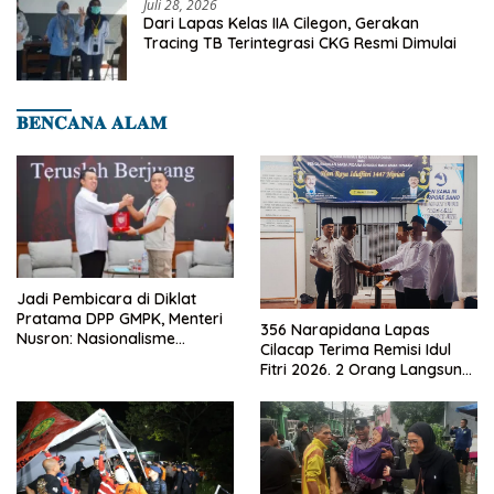
Juli 28, 2026
Dari Lapas Kelas IIA Cilegon, Gerakan
Tracing TB Terintegrasi CKG Resmi Dimulai
𝐁𝐄𝐍𝐂𝐀𝐍𝐀 𝐀𝐋𝐀𝐌
Jadi Pembicara di Diklat
Pratama DPP GMPK, Menteri
356 Narapidana Lapas
Nusron: Nasionalisme
Cilacap Terima Remisi Idul
Menjadikan Bangsa yang
Fitri 2026. 2 Orang Langsung
Kuat
Bebas