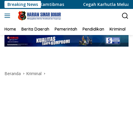
Langsung
amtibmas
Breaking News
Cegah Karhutla Meluas, Wakapolda Riau dan 
ke
konten
Home
Berita Daerah
Pemerintah
Pendidikan
Kriminal
Beranda
Kriminal