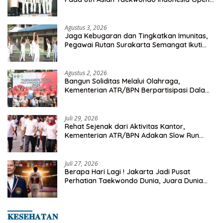
Championship 2026
Agustus 3, 2026
Jaga Kebugaran dan Tingkatkan Imunitas,
Pegawai Rutan Surakarta Semangat Ikuti
Senam Pagi
Agustus 2, 2026
Bangun Soliditas Melalui Olahraga,
Kementerian ATR/BPN Berpartisipasi Dalam
Turnamen Tenis Piala Gubernur DKI Jakarta
2026
Juli 29, 2026
Rehat Sejenak dari Aktivitas Kantor,
Kementerian ATR/BPN Adakan Slow Run
Rutin Sepulang Kerja
Juli 27, 2026
Berapa Hari Lagi ! Jakarta Jadi Pusat
Perhatian Taekwondo Dunia, Juara Dunia
Hingga Kampiun Asia Siap Berlaga di 8th
Asian Taekwondo Indonesia Open 2026
𝐊𝐄𝐒𝐄𝐇𝐀𝐓𝐀𝐍