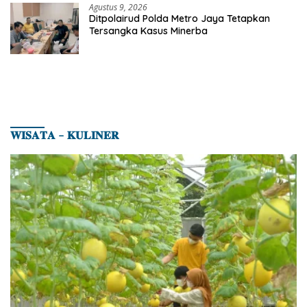
Agustus 9, 2026
Ditpolairud Polda Metro Jaya Tetapkan
Tersangka Kasus Minerba
𝐖𝐈𝐒𝐀𝐓𝐀 – 𝐊𝐔𝐋𝐈𝐍𝐄𝐑