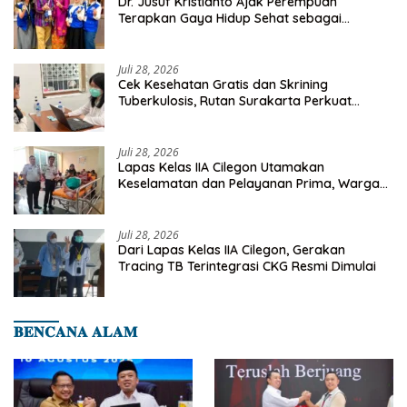
Dr. Jusuf Kristianto Ajak Perempuan
Terapkan Gaya Hidup Sehat sebagai
Investasi Masa Depan
Juli 28, 2026
Cek Kesehatan Gratis dan Skrining
Tuberkulosis, Rutan Surakarta Perkuat
Deteksi Dini Penyakit Menular
Juli 28, 2026
Lapas Kelas IIA Cilegon Utamakan
Keselamatan dan Pelayanan Prima, Warga
Binaan Dapatkan Rujukan Medis ke RSUD
Cilegon
Juli 28, 2026
Dari Lapas Kelas IIA Cilegon, Gerakan
Tracing TB Terintegrasi CKG Resmi Dimulai
𝐁𝐄𝐍𝐂𝐀𝐍𝐀 𝐀𝐋𝐀𝐌