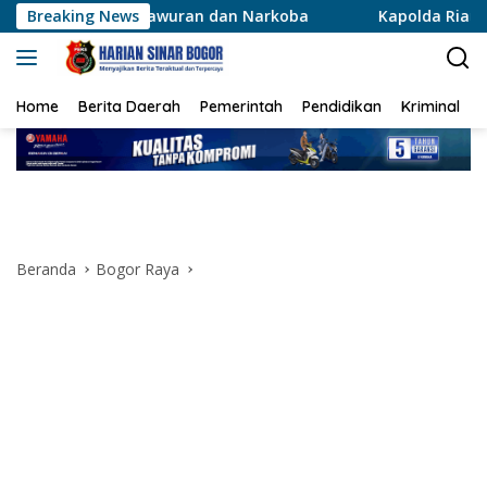
Langsung
awuran dan Narkoba
Breaking News
Kapolda Riau Beri Penghargaan Dua 
ke
konten
Home
Berita Daerah
Pemerintah
Pendidikan
Kriminal
Beranda
Bogor Raya