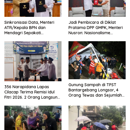
Sinkronisasi Data, Menteri
Jadi Pembicara di Diklat
ATR/Kepala BPN dan
Pratama DPP GMPK, Menteri
Mendagri Sepakati
Nusron: Nasionalisme
Pengintegrasian NIB dan NOP
Menjadikan Bangsa yang
Kuat
Gunung Sampah di TPST
356 Narapidana Lapas
Bantargebang Longsor, 4
Cilacap Terima Remisi Idul
Orang Tewas dan Sejumlah
Fitri 2026. 2 Orang Langsung
Truk Tertimbun
Bebas