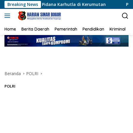
Langsung
k Pidana Karhutla di Kerumutan
Breaking News
Polsek Karawaci Tang
ke
konten
Home
Berita Daerah
Pemerintah
Pendidikan
Kriminal
Beranda
POLRI
POLRI