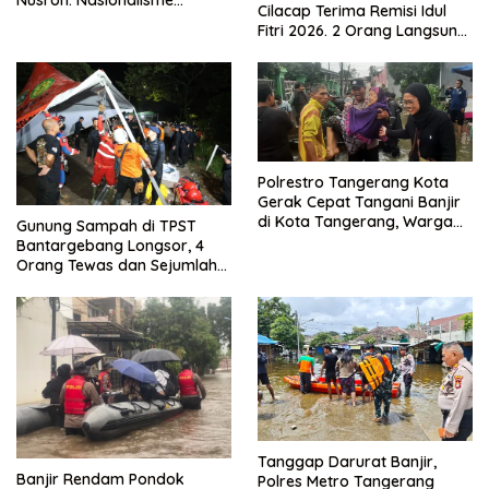
Cilacap Terima Remisi Idul
Menjadikan Bangsa yang
Fitri 2026. 2 Orang Langsung
Kuat
Bebas
Polrestro Tangerang Kota
Gerak Cepat Tangani Banjir
di Kota Tangerang, Warga
Gunung Sampah di TPST
Dievakuasi dan Didirikan
Bantargebang Longsor, 4
Posko Siaga
Orang Tewas dan Sejumlah
Truk Tertimbun
Tanggap Darurat Banjir,
Banjir Rendam Pondok
Polres Metro Tangerang