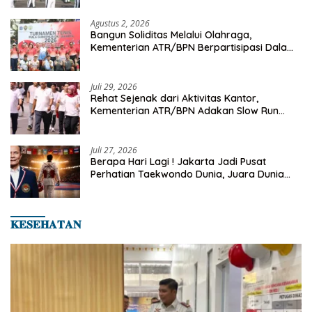
Agustus 2, 2026
Bangun Soliditas Melalui Olahraga,
Kementerian ATR/BPN Berpartisipasi Dalam
Turnamen Tenis Piala Gubernur DKI Jakarta
2026
Juli 29, 2026
Rehat Sejenak dari Aktivitas Kantor,
Kementerian ATR/BPN Adakan Slow Run
Rutin Sepulang Kerja
Juli 27, 2026
Berapa Hari Lagi ! Jakarta Jadi Pusat
Perhatian Taekwondo Dunia, Juara Dunia
Hingga Kampiun Asia Siap Berlaga di 8th
Asian Taekwondo Indonesia Open 2026
𝐊𝐄𝐒𝐄𝐇𝐀𝐓𝐀𝐍