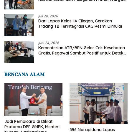
Binaan Dapatkan Rujukan Medis ke RSUD
Cilegon
Juli 28, 2026
Dari Lapas Kelas IIA Cilegon, Gerakan
Tracing TB Terintegrasi CKG Resmi Dimulai
Juni 24, 2026
Kementerian ATR/BPN Gelar Cek Kesehatan
Gratis, Pegawai Sambut Positif untuk Deteksi
Dini Penyakit
𝐁𝐄𝐍𝐂𝐀𝐍𝐀 𝐀𝐋𝐀𝐌
Jadi Pembicara di Diklat
Pratama DPP GMPK, Menteri
356 Narapidana Lapas
Nusron: Nasionalisme