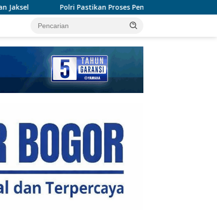
kan Proses Pemeriksaan Personel di Aceh Dilaksanakan Secara P
tutup