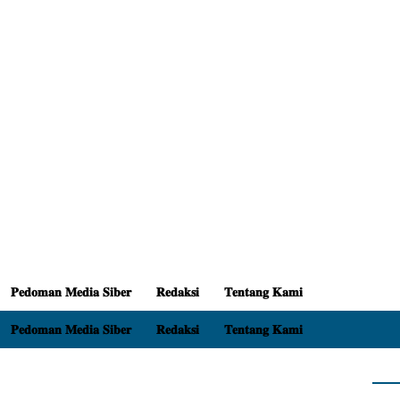
𝐏𝐞𝐝𝐨𝐦𝐚𝐧 𝐌𝐞𝐝𝐢𝐚 𝐒𝐢𝐛𝐞𝐫
𝐑𝐞𝐝𝐚𝐤𝐬𝐢
𝐓𝐞𝐧𝐭𝐚𝐧𝐠 𝐊𝐚𝐦𝐢
𝐏𝐞𝐝𝐨𝐦𝐚𝐧 𝐌𝐞𝐝𝐢𝐚 𝐒𝐢𝐛𝐞𝐫
𝐑𝐞𝐝𝐚𝐤𝐬𝐢
𝐓𝐞𝐧𝐭𝐚𝐧𝐠 𝐊𝐚𝐦𝐢