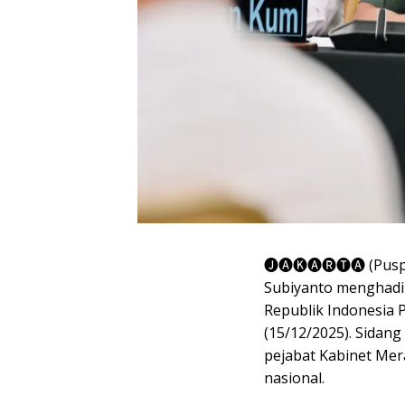
🅙🅐🅚🅐🅡🅣🅐 (Pus
Subiyanto menghadir
Republik Indonesia P
(15/12/2025). Sidang 
pejabat Kabinet Mer
nasional.