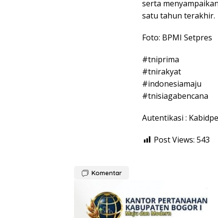
serta menyampaikan 
satu tahun terakhir.
Foto: BPMI Setpres
#tniprima
#tnirakyat
#indonesiamaju
#tnisiagabencana
Autentikasi : Kabid
Post Views:
543
Komentar