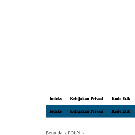
𝐈𝐧𝐝𝐞𝐤𝐬
𝐊𝐞𝐛𝐢𝐣𝐚𝐤𝐚𝐧 𝐏𝐫𝐢𝐯𝐚𝐬𝐢
𝐊𝐨𝐝𝐞 𝐄𝐭𝐢𝐤
𝐈𝐧𝐝𝐞𝐤𝐬
𝐊𝐞𝐛𝐢𝐣𝐚𝐤𝐚𝐧 𝐏𝐫𝐢𝐯𝐚𝐬𝐢
𝐊𝐨𝐝𝐞 𝐄𝐭𝐢𝐤
Beranda
POLRI