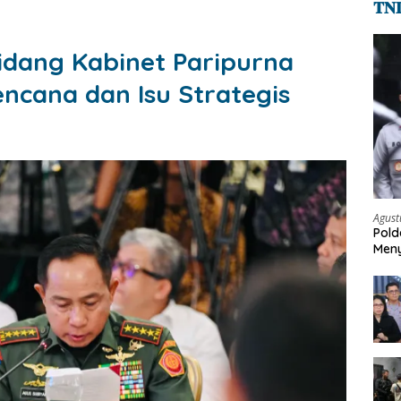
𝐓𝐍
Sidang Kabinet Paripurna
cana dan Isu Strategis
Agust
Pold
Meny