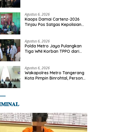
Motor Diamankan di Jakarta
Timur
Agustus 6, 2026
Kaops Damai Cartenz-2026
Tinjau Pos Satgas Kepolisian
Ops Damai Cartenz di Sinak,
Perkuat Pendekatan Humanis
Bersama Masyarakat
Agustus 6, 2026
Polda Metro Jaya Pulangkan
Tiga WNI Korban TPPO dari
Libya
Agustus 6, 2026
Wakapolres Metro Tangerang
Kota Pimpin Binrohtal, Personel
Diajak Perkuat Integritas dan
Bekal Akhirat
𝐌𝐈𝐍𝐀𝐋