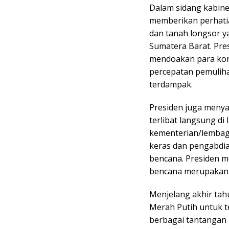
Dalam sidang kabine
memberikan perhati
dan tanah longsor y
Sumatera Barat. Pre
mendoakan para kor
percepatan pemulihan
terdampak.
Presiden juga menya
terlibat langsung di
kementerian/lembaga
keras dan pengabdi
bencana. Presiden 
bencana merupakan h
Menjelang akhir tah
Merah Putih untuk 
berbagai tantangan 