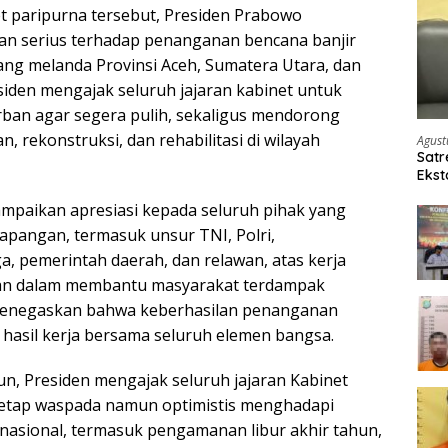
t paripurna tersebut, Presiden Prabowo
an serius terhadap penanganan bencana banjir
ang melanda Provinsi Aceh, Sumatera Utara, dan
siden mengajak seluruh jajaran kabinet untuk
ban agar segera pulih, sekaligus mendorong
, rekonstruksi, dan rehabilitasi di wilayah
Agust
Satr
Ekst
Etom
mpaikan apresiasi kepada seluruh pihak yang
 lapangan, termasuk unsur TNI, Polri,
, pemerintah daerah, dan relawan, atas kerja
an dalam membantu masyarakat terdampak
menegaskan bahwa keberhasilan penanganan
asil kerja bersama seluruh elemen bangsa.
un, Presiden mengajak seluruh jajaran Kabinet
tetap waspada namun optimistis menghadapi
nasional, termasuk pengamanan libur akhir tahun,