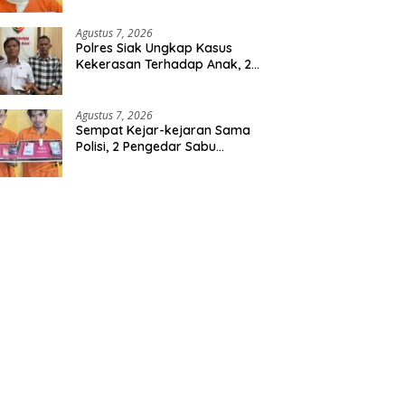
Berencana, Seorang Pria
Berhasil Diamankan
Agustus 7, 2026
Polres Siak Ungkap Kasus
Kekerasan Terhadap Anak, 2
Tersangka Diamankan
Agustus 7, 2026
Sempat Kejar-kejaran Sama
Polisi, 2 Pengedar Sabu
Diringkus Satresnarkoba
Polres Inhu