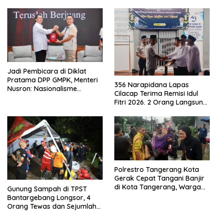
Jadi Pembicara di Diklat
Pratama DPP GMPK, Menteri
356 Narapidana Lapas
Nusron: Nasionalisme
Cilacap Terima Remisi Idul
Menjadikan Bangsa yang
Fitri 2026. 2 Orang Langsung
Kuat
Bebas
Polrestro Tangerang Kota
Gerak Cepat Tangani Banjir
di Kota Tangerang, Warga
Gunung Sampah di TPST
Dievakuasi dan Didirikan
Bantargebang Longsor, 4
Posko Siaga
Orang Tewas dan Sejumlah
Truk Tertimbun