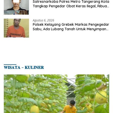
Satresnarkoba Polres Metro Tangerang Kota
Tangkap Pengedar Obat Keras Ilegal, Ribuan
Butir Tramadol dan Hexymer Disita
Agustus 6, 2026
Polsek Kelayang Grebek Markas Pengegedar
Sabu, Ada Lubang Tanah Untuk Menyimpan
Barang Bukti
𝐖𝐈𝐒𝐀𝐓𝐀 – 𝐊𝐔𝐋𝐈𝐍𝐄𝐑