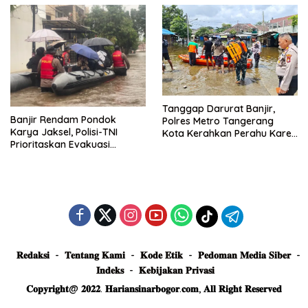
Tanggap Darurat Banjir,
Banjir Rendam Pondok
Polres Metro Tangerang
Karya Jaksel, Polisi-TNI
Kota Kerahkan Perahu Karet
Prioritaskan Evakuasi
Evakuasi Warga Jatiuwung
Kelompok Rentan
𝐑𝐞𝐝𝐚𝐤𝐬𝐢
𝐓𝐞𝐧𝐭𝐚𝐧𝐠 𝐊𝐚𝐦𝐢
𝐊𝐨𝐝𝐞 𝐄𝐭𝐢𝐤
𝐏𝐞𝐝𝐨𝐦𝐚𝐧 𝐌𝐞𝐝𝐢𝐚 𝐒𝐢𝐛𝐞𝐫
𝐈𝐧𝐝𝐞𝐤𝐬
𝐊𝐞𝐛𝐢𝐣𝐚𝐤𝐚𝐧 𝐏𝐫𝐢𝐯𝐚𝐬𝐢
𝐂𝐨𝐩𝐲𝐫𝐢𝐠𝐡𝐭@ 𝟐𝟎𝟐𝟐. 𝐇𝐚𝐫𝐢𝐚𝐧𝐬𝐢𝐧𝐚𝐫𝐛𝐨𝐠𝐨𝐫.𝐜𝐨𝐦, 𝐀𝐥𝐥 𝐑𝐢𝐠𝐡𝐭 𝐑𝐞𝐬𝐞𝐫𝐯𝐞𝐝