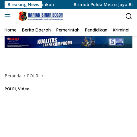
Langsung
amankan
Breaking News
Brimob Polda Metro Jaya Bubarkan Balap Liar
ke
konten
Home
Berita Daerah
Pemerintah
Pendidikan
Kriminal
Beranda
POLRI
POLRI
,
Video