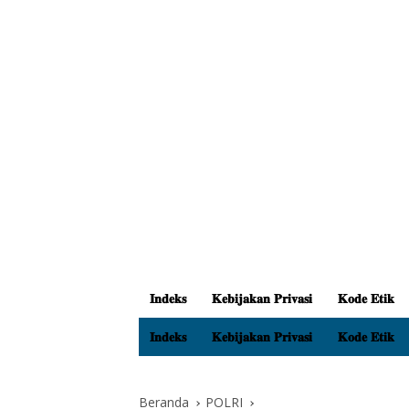
𝐈𝐧𝐝𝐞𝐤𝐬
𝐊𝐞𝐛𝐢𝐣𝐚𝐤𝐚𝐧 𝐏𝐫𝐢𝐯𝐚𝐬𝐢
𝐊𝐨𝐝𝐞 𝐄𝐭𝐢𝐤
𝐈𝐧𝐝𝐞𝐤𝐬
𝐊𝐞𝐛𝐢𝐣𝐚𝐤𝐚𝐧 𝐏𝐫𝐢𝐯𝐚𝐬𝐢
𝐊𝐨𝐝𝐞 𝐄𝐭𝐢𝐤
Beranda
POLRI