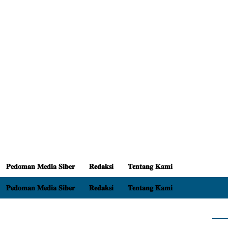
𝐏𝐞𝐝𝐨𝐦𝐚𝐧 𝐌𝐞𝐝𝐢𝐚 𝐒𝐢𝐛𝐞𝐫
𝐑𝐞𝐝𝐚𝐤𝐬𝐢
𝐓𝐞𝐧𝐭𝐚𝐧𝐠 𝐊𝐚𝐦𝐢
𝐏𝐞𝐝𝐨𝐦𝐚𝐧 𝐌𝐞𝐝𝐢𝐚 𝐒𝐢𝐛𝐞𝐫
𝐑𝐞𝐝𝐚𝐤𝐬𝐢
𝐓𝐞𝐧𝐭𝐚𝐧𝐠 𝐊𝐚𝐦𝐢