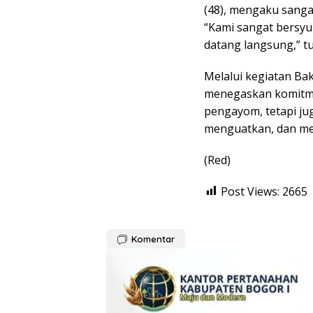
(48), mengaku sanga
“Kami sangat bersyuk
datang langsung,” t
Melalui kegiatan Bak
menegaskan komitme
pengayom, tetapi ju
menguatkan, dan me
(Red)
Post Views:
2665
Komentar