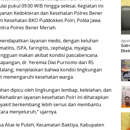
lai pukul 09.00 WIB hingga selesai. Kegiatan ini
ayanan Kedokteran dan Kesehatan Polres Bener
m Kesehatan BKO Puddokkes Polri, Polda Jawa
itra Polres Bener Meriah.
mendapatkan layanan medis, dengan keluhan
Agust
Satr
itis, ISPA, faringitis, cephalgia, myalgia,
Ekst
angguan makan akibat kondisi pascabencana.
Etom
 lapangan, dr. Yeremia Dwi Purnomo dari RS
alang, menjelaskan bahwa kondisi lingkungan
t memengaruhi kesehatan warga.
uhan dipicu oleh lingkungan lembap, kelelahan, dan
Kehadiran layanan kesehatan Polri ini diharapkan
yakit berkembang lebih serius dan membantu
ara menyeluruh,” ujarnya.
esa Alue Ie Puteh, Kecamatan Baktiya, Kabupaten