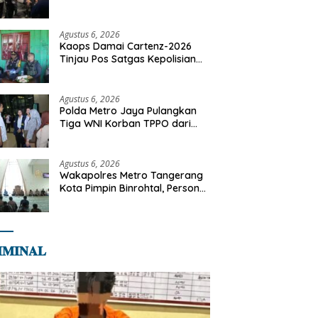
Motor Diamankan di Jakarta
Timur
Agustus 6, 2026
Kaops Damai Cartenz-2026
Tinjau Pos Satgas Kepolisian
Ops Damai Cartenz di Sinak,
Perkuat Pendekatan Humanis
Bersama Masyarakat
Agustus 6, 2026
Polda Metro Jaya Pulangkan
Tiga WNI Korban TPPO dari
Libya
Agustus 6, 2026
Wakapolres Metro Tangerang
Kota Pimpin Binrohtal, Personel
Diajak Perkuat Integritas dan
Bekal Akhirat
𝐌𝐈𝐍𝐀𝐋