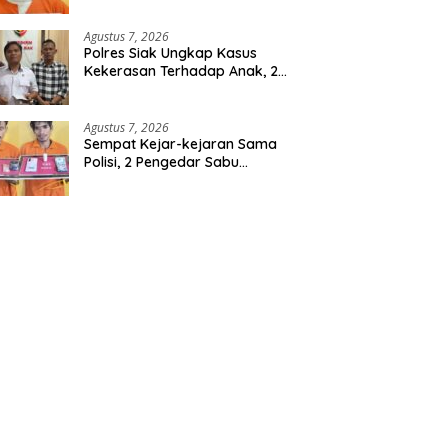
Berencana, Seorang Pria
Berhasil Diamankan
Agustus 7, 2026
Polres Siak Ungkap Kasus
Kekerasan Terhadap Anak, 2
Tersangka Diamankan
Agustus 7, 2026
Sempat Kejar-kejaran Sama
Polisi, 2 Pengedar Sabu
Diringkus Satresnarkoba
Polres Inhu