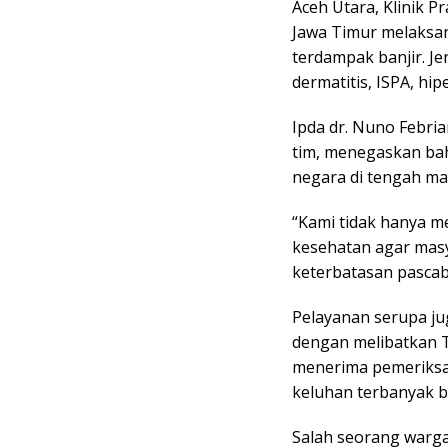
Aceh Utara, Klinik 
Jawa Timur melaksa
terdampak banjir. Je
dermatitis, ISPA, hip
Ipda dr. Nuno Febri
tim, menegaskan bah
negara di tengah ma
“Kami tidak hanya m
kesehatan agar masy
keterbatasan pascab
Pelayanan serupa ju
dengan melibatkan T
menerima pemeriksa
keluhan terbanyak be
Salah seorang warga