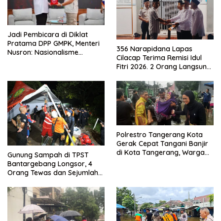
Jadi Pembicara di Diklat
Pratama DPP GMPK, Menteri
356 Narapidana Lapas
Nusron: Nasionalisme
Cilacap Terima Remisi Idul
Menjadikan Bangsa yang
Fitri 2026. 2 Orang Langsung
Kuat
Bebas
Polrestro Tangerang Kota
Gerak Cepat Tangani Banjir
di Kota Tangerang, Warga
Gunung Sampah di TPST
Dievakuasi dan Didirikan
Bantargebang Longsor, 4
Posko Siaga
Orang Tewas dan Sejumlah
Truk Tertimbun