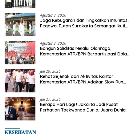
Championship 2026
Agustus 3, 2026
Jaga Kebugaran dan Tingkatkan Imunitas,
Pegawai Rutan Surakarta Semangat Ikuti
Senam Pagi
Agustus 2, 2026
Bangun Soliditas Melalui Olahraga,
Kementerian ATR/BPN Berpartisipasi Dalam
Turnamen Tenis Piala Gubernur DKI Jakarta
2026
Juli 29, 2026
Rehat Sejenak dari Aktivitas Kantor,
Kementerian ATR/BPN Adakan Slow Run
Rutin Sepulang Kerja
Juli 27, 2026
Berapa Hari Lagi ! Jakarta Jadi Pusat
Perhatian Taekwondo Dunia, Juara Dunia
Hingga Kampiun Asia Siap Berlaga di 8th
Asian Taekwondo Indonesia Open 2026
𝐊𝐄𝐒𝐄𝐇𝐀𝐓𝐀𝐍