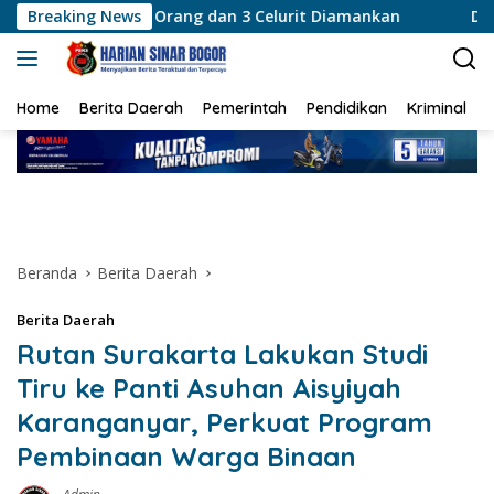
Langsung
 Orang dan 3 Celurit Diamankan
Breaking News
Ditpolairud Polda Met
ke
konten
Home
Berita Daerah
Pemerintah
Pendidikan
Kriminal
Beranda
Berita Daerah
Berita Daerah
Rutan Surakarta Lakukan Studi
Tiru ke Panti Asuhan Aisyiyah
Karanganyar, Perkuat Program
Pembinaan Warga Binaan