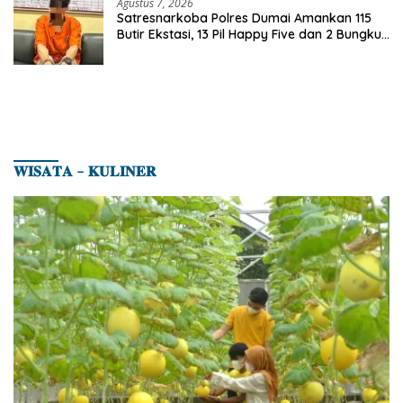
Agustus 7, 2026
Satresnarkoba Polres Dumai Amankan 115
Butir Ekstasi, 13 Pil Happy Five dan 2 Bungkus
Etomidate dari Seorang Pria
𝐖𝐈𝐒𝐀𝐓𝐀 – 𝐊𝐔𝐋𝐈𝐍𝐄𝐑