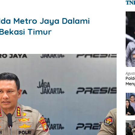
𝐓𝐍
olda Metro Jaya Dalami
 Bekasi Timur
Agust
Pold
Meny