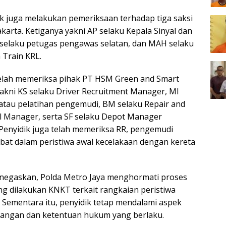
dik juga melakukan pemeriksaan terhadap tiga saksi
akarta. Ketiganya yakni AP selaku Kepala Sinyal dan
selaku petugas pengawas selatan, dan MAH selaku
 Train KRL.
k telah memeriksa pihak PT HSM Green and Smart
yakni KS selaku Driver Recruitment Manager, MI
g atau pelatihan pengemudi, BM selaku Repair and
l Manager, serta SF selaku Depot Manager
 Penyidik juga telah memeriksa RR, pengemudi
ibat dalam peristiwa awal kecelakaan dengan kereta
negaskan, Polda Metro Jaya menghormati proses
ang dilakukan KNKT terkait rangkaian peristiwa
. Sementara itu, penyidik tetap mendalami aspek
nangan dan ketentuan hukum yang berlaku.