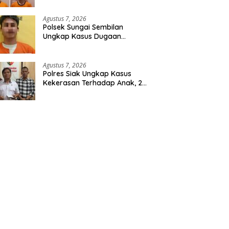
Agustus 7, 2026
Polsek Sungai Sembilan
Ungkap Kasus Dugaan
Percobaan Pembunuhan
Berencana, Seorang Pria
Berhasil Diamankan
Agustus 7, 2026
Polres Siak Ungkap Kasus
Kekerasan Terhadap Anak, 2
Tersangka Diamankan