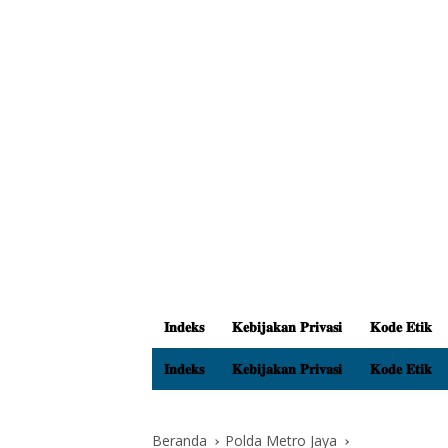
𝐈𝐧𝐝𝐞𝐤𝐬
𝐊𝐞𝐛𝐢𝐣𝐚𝐤𝐚𝐧 𝐏𝐫𝐢𝐯𝐚𝐬𝐢
𝐊𝐨𝐝𝐞 𝐄𝐭𝐢𝐤
𝐈𝐧𝐝𝐞𝐤𝐬
𝐊𝐞𝐛𝐢𝐣𝐚𝐤𝐚𝐧 𝐏𝐫𝐢𝐯𝐚𝐬𝐢
𝐊𝐨𝐝𝐞 𝐄𝐭𝐢𝐤
Beranda
Polda Metro Jaya