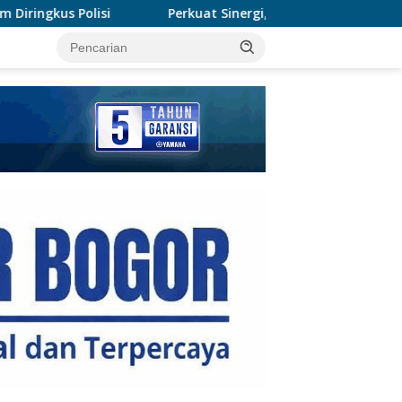
Perkuat Sinergi, Polres Rohil Dukung Ranperda Hijau Un
tutup