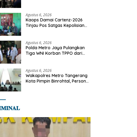
Motor Diamankan di Jakarta
Timur
Agustus 6, 2026
Kaops Damai Cartenz-2026
Tinjau Pos Satgas Kepolisian
Ops Damai Cartenz di Sinak,
Perkuat Pendekatan Humanis
Bersama Masyarakat
Agustus 6, 2026
Polda Metro Jaya Pulangkan
Tiga WNI Korban TPPO dari
Libya
Agustus 6, 2026
Wakapolres Metro Tangerang
Kota Pimpin Binrohtal, Personel
Diajak Perkuat Integritas dan
Bekal Akhirat
𝐌𝐈𝐍𝐀𝐋