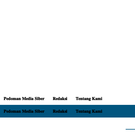
𝐏𝐞𝐝𝐨𝐦𝐚𝐧 𝐌𝐞𝐝𝐢𝐚 𝐒𝐢𝐛𝐞𝐫
𝐑𝐞𝐝𝐚𝐤𝐬𝐢
𝐓𝐞𝐧𝐭𝐚𝐧𝐠 𝐊𝐚𝐦𝐢
𝐏𝐞𝐝𝐨𝐦𝐚𝐧 𝐌𝐞𝐝𝐢𝐚 𝐒𝐢𝐛𝐞𝐫
𝐑𝐞𝐝𝐚𝐤𝐬𝐢
𝐓𝐞𝐧𝐭𝐚𝐧𝐠 𝐊𝐚𝐦𝐢